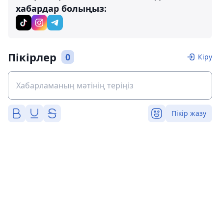
хабардар болыңыз:
Пікірлер
0
Кіру
Пікір жазу