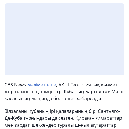
CBS News
мәліметінше
, АҚШ Геологиялық қызметі
жер сілкінісінің эпицентрі Кубаның Бартоломе Масо
қаласының маңында болғанын хабарлады.
Зілзаланы Кубаның ірі қалаларының бірі Сантьяго-
Де-Куба тұрғындары да сезген. Қираған ғимараттар
мен зардап шеккендер туралы шұғыл ақпараттар