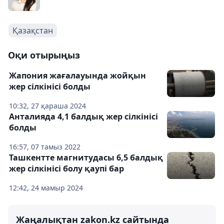
Қазақстан
Оқи отырыңыз
Жапония жағалауында жойқын
жер сілкінісі болды
10:32, 27 қараша 2024
Анталияда 4,1 балдық жер сілкінісі
болды
16:57, 07 тамыз 2022
Ташкентте магнитудасы 6,5 балдық
жер сілкінісі болу қаупі бар
12:42, 24 мамыр 2024
Жаңалықтан zakon.kz сайтында