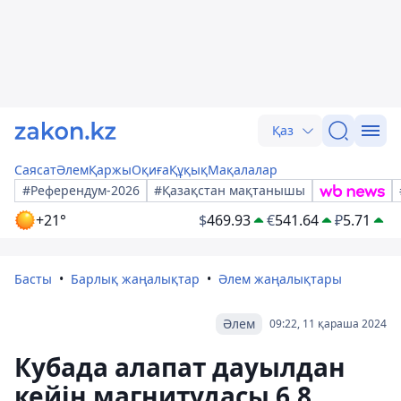
Қаз
Саясат
Әлем
Қаржы
Оқиға
Құқық
Мақалалар
#Референдум-2026
#Қазақстан мақтанышы
+21°
$
469.93
€
541.64
₽
5.71
Басты
Барлық жаңалықтар
Әлем жаңалықтары
Әлем
09:22, 11 қараша 2024
Кубада алапат дауылдан
кейін магнитудасы 6,8