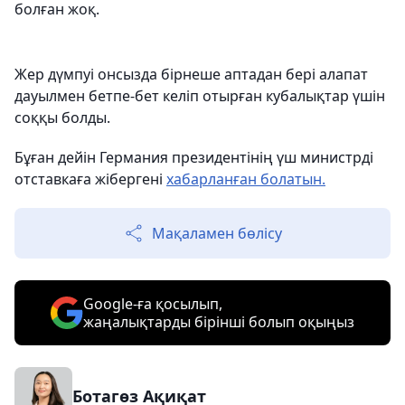
болған жоқ.
Жер дүмпуі онсызда бірнеше аптадан бері алапат
дауылмен бетпе-бет келіп отырған кубалықтар үшін
соққы болды.
Бұған дейін Германия президентінің үш министрді
отставкаға жібергені
хабарланған болатын.
Мақаламен бөлісу
Google-ға қосылып,
жаңалықтарды бірінші болып оқыңыз
Ботагөз Ақиқат