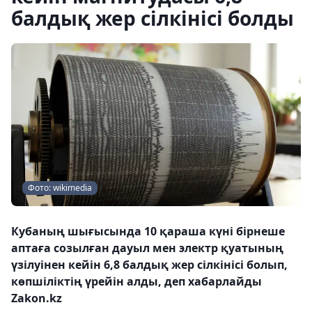
балдық жер сілкінісі болды
Фото: wikimedia
Кубаның шығысында 10 қараша күні бірнеше
аптаға созылған дауыл мен электр қуатының
үзілуінен кейін 6,8 балдық жер сілкінісі болып,
көпшіліктің үрейін алды, деп хабарлайды
Zakon.kz