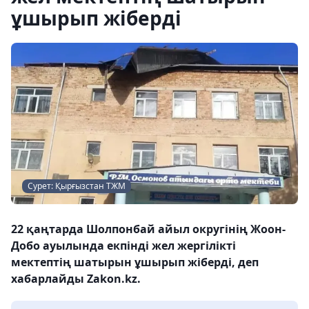
ұшырып жіберді
Сурет: Қырғызстан ТЖМ
22 қаңтарда Шолпонбай айыл округінің Жоон-
Добо ауылында екпінді жел жергілікті
мектептің шатырын ұшырып жіберді, деп
хабарлайды Zakon.kz.