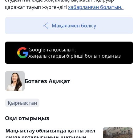
қаражат тауып жүргендігі
хабарланған болатын.
Мақаламен бөлісу
Google-ға қосылып,
жаңалықтарды бірінші болып оқыңыз
Ботагөз Ақиқат
Қырғызстан
Оқи отырыңыз
Маңғыстау облысында қатты жел
сауда орталығының шатырын