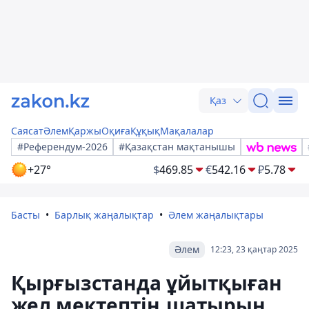
Қаз
Саясат
Әлем
Қаржы
Оқиға
Құқық
Мақалалар
#Референдум-2026
#Қазақстан мақтанышы
+27°
$
469.85
€
542.16
₽
5.78
Басты
Барлық жаңалықтар
Әлем жаңалықтары
Әлем
12:23, 23 қаңтар 2025
Қырғызстанда ұйытқыған
жел мектептің шатырын