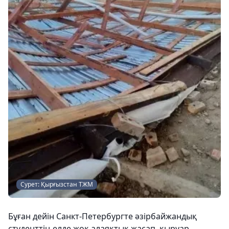
Сурет: Қырғызстан ТЖМ
Бұған дейін Санкт-Петербургте әзірбайжандық
студенттің елде жоқ алаяқтық жасап, қыруар