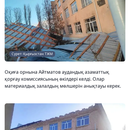
Сурет: Қырғызстан ТЖМ
Оқиға орнына Айтматов аудандық азаматтық
қорғау комиссиясының өкілдері келді. Олар
материалдық залалдың мөлшерін анықтауы керек.