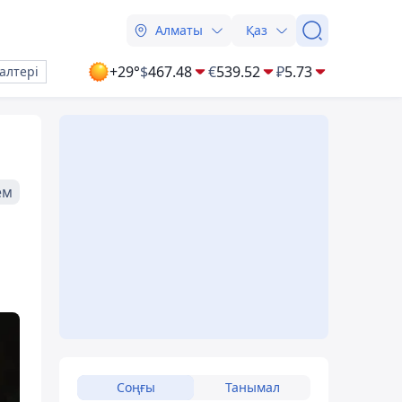
Алматы
Қаз
+29°
$
467.48
€
539.52
₽
5.73
алтері
ем
Соңғы
Танымал