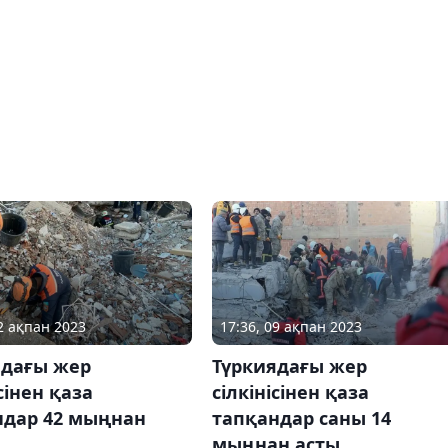
22 ақпан 2023
17:36, 09 ақпан 2023
ядағы жер
Түркиядағы жер
ісінен қаза
сілкінісінен қаза
ндар 42 мыңнан
тапқандар саны 14
мыңнан асты