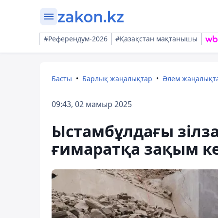
#Референдум-2026
#Қазақстан мақтанышы
Басты
Барлық жаңалықтар
Әлем жаңалықт
09:43, 02 мамыр 2025
Ыстамбұлдағы зілз
ғимаратқа зақым к