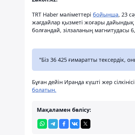
TRT Haber мәліметтері
бойынша
, 23 с
жағдайлар қызметі жоғары дайындық 
болғандай, зілзаланың магнитудасы 6
"Біз 36 425 ғимаратты тексердік, о
Бұған дейін Иранда күшті жер сілкіні
болатын.
Мақаламен бөлісу: