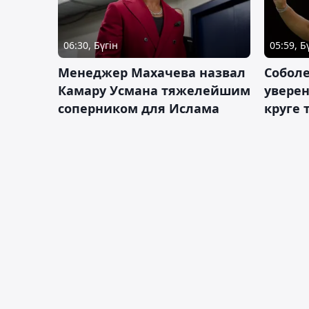
06:30, Бүгін
05:59, Б
Менеджер Махачева назвал
Собол
Камару Усмана тяжелейшим
уверен
соперником для Ислама
круге 