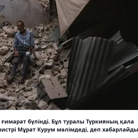
5 ғимарат бүлінді. Бұл туралы Түркияның қала
истрі Мұрат Курум мәлімдеді, деп хабарлайд