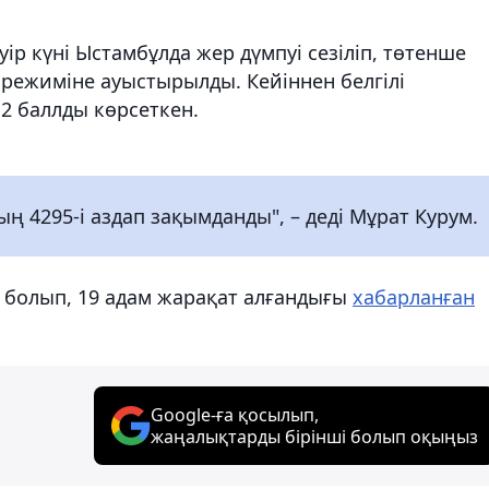
әуір күні Ыстамбұлда жер дүмпуі сезіліп, төтенше
режиміне ауыстырылды. Кейіннен белгілі
,2 баллды көрсеткен.
ның 4295-і аздап зақымданды", – деді Мұрат Курум.
сі болып, 19 адам жарақат алғандығы
хабарланған
Google-ға қосылып,
жаңалықтарды бірінші болып оқыңыз