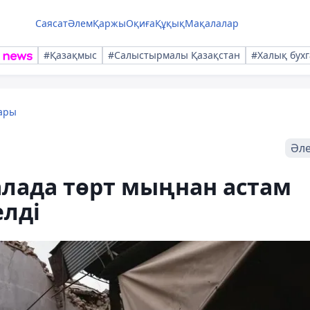
Саясат
Әлем
Қаржы
Оқиға
Құқық
Мақалалар
#Қазақмыс
#Салыстырмалы Қазақстан
#Халық бухг
ары
Әл
алада төрт мыңнан астам
елді