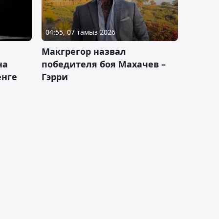
04:55, 07 тамыз 2026
Макгрегор назвал
на
победителя боя Махачев –
енге
Гэрри