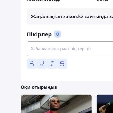
Жаңалықтан zakon.kz сайтында х
Пікірлер
0
Оқи отырыңыз