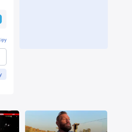
Кіру
у