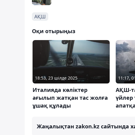
АҚШ
Оқи отырыңыз
18:53, 23 шілде 2025
11:17, 
Италияда көліктер
АҚШ-та
ағылып жатқан тас жолға
үйлер 
ұшақ құлады
апатқ
Жаңалықтан zakon.kz сайтында х