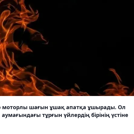
ір моторлы шағын ұшақ апатқа ұшырады. Ол
аумағындағы тұрғын үйлердің бірінің үстіне