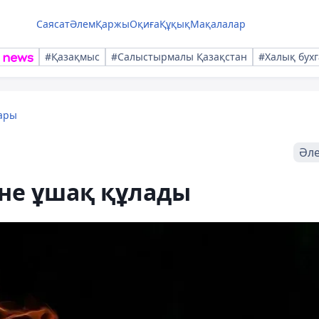
Саясат
Әлем
Қаржы
Оқиға
Құқық
Мақалалар
#Қазақмыс
#Салыстырмалы Қазақстан
#Халық бухг
ары
Әл
іне ұшақ құлады