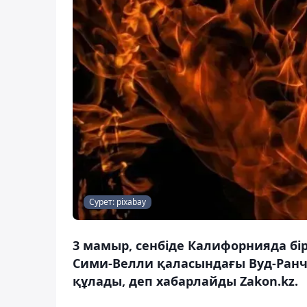
Сурет: pixabay
3 мамыр, сенбіде Калифорнияда б
Сими-Велли қаласындағы Вуд-Ранч 
құлады, деп хабарлайды Zakon.kz.