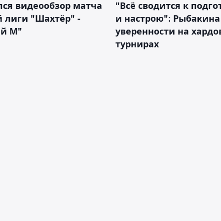
лся видеообзор матча
"Всё сводится к подго
 лиги "Шахтёр" -
и настрою": Рыбакина 
ий М"
уверенности на хардо
турнирах