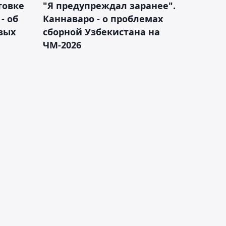
товке
"Я предупреждал заранее".
- об
Каннаваро - о проблемах
вых
сборной Узбекистана на
ЧМ-2026