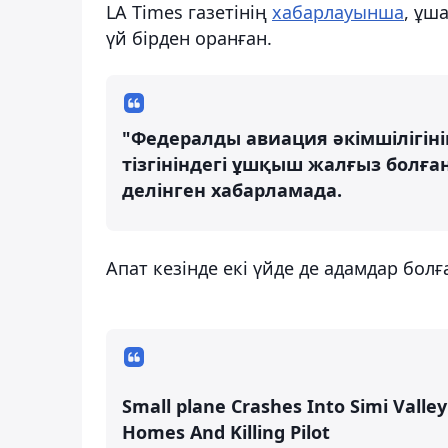
LA Times газетінің
хабарлауынша
, ұш
үй бірден оранған.
"Федералды авиация әкімшілігіні
тізгініндегі ұшқыш жалғыз болға
делінген хабарламада.
Апат кезінде екі үйде де адамдар болғ
Small plane Crashes Into Simi Vall
Homes And Killing Pilot