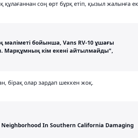
ақ құлағаннан соң өрт бұрқ етіп, қызыл жалынға ек
ң мәліметі бойынша, Vans RV-10 ұшағы
н. Марқұмның кім екені айтылмайды",
ан, бірақ олар зардап шеккен жоқ.
ey Neighborhood In Southern California Damaging