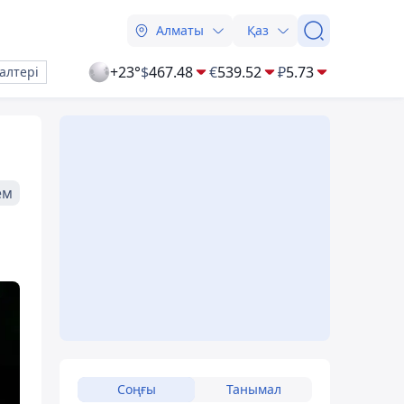
Алматы
Қаз
+23°
$
467.48
€
539.52
₽
5.73
алтері
ем
Соңғы
Танымал