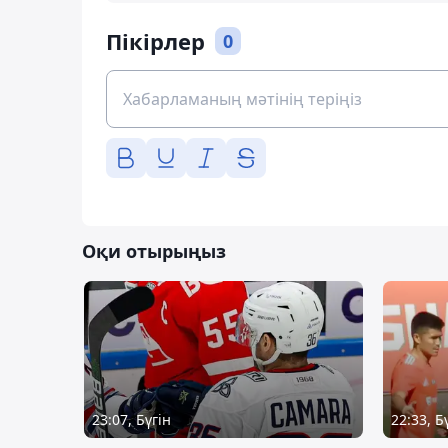
Пікірлер
0
Оқи отырыңыз
23:07, Бүгін
22:33, Б