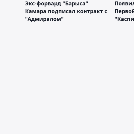
Экс-форвард "Барыса"
Появи
Камара подписал контракт с
Первой
"Адмиралом"
"Касп