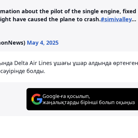
rmation about the pilot of the single engine, fixed
ight have caused the plane to crash.
#simivalley
…
nnonNews)
May 4, 2025
нда Delta Air Lines ұшағы ұшар алдында өртенген
сәуірінде болды.
Google-ға қосылып,
жаңалықтарды бірінші болып оқыңыз