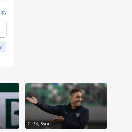
Кіру
у
21:34, Бүгін