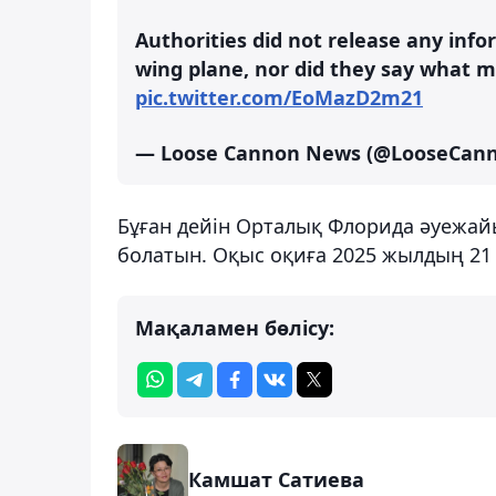
Authorities did not release any info
wing plane, nor did they say what m
pic.twitter.com/EoMazD2m21
— Loose Cannon News (@LooseCa
Бұған дейін Орталық Флорида әуежайы
болатын. Оқыс оқиға 2025 жылдың 21 
Мақаламен бөлісу:
Камшат Сатиева