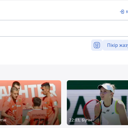
Пікір жаз
үгін
22:03, Бүгін