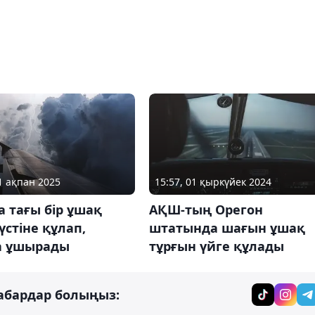
01 ақпан 2025
15:57, 01 қыркүйек 2024
 тағы бір ұшақ
АҚШ-тың Орегон
үстіне құлап,
штатында шағын ұшақ
а ұшырады
тұрғын үйге құлады
абардар болыңыз: