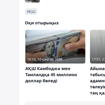
АҚШ
Оқи отырыңыз
10:53, 10 қаңтар 2026
17:57, 
АҚШ Камбоджа мен
Айына
Таиландқа 45 миллион
табыс
доллар бөледі
адамн
төлеуі
таң қ