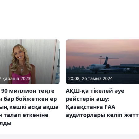
27 қараша 2023
20:08, 26 тамыз 2024
 90 миллион теңге
АҚШ-қа тікелей әуе
ы бар бойжеткен ер
рейстерін ашу:
ың кешкі асқа ақша
Қазақстанға FAA
н талап еткеніне
аудиторлары келіп жетт
алды