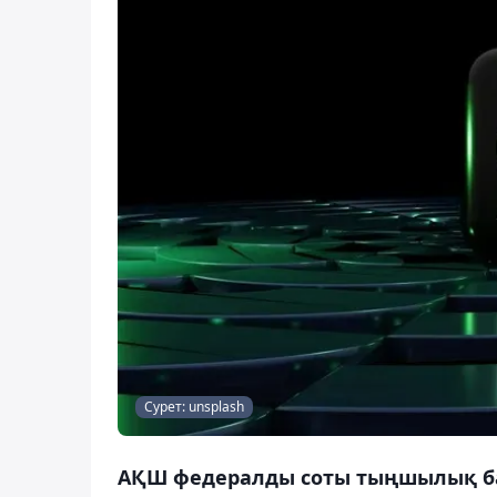
Сурет: unsplash
АҚШ федералды соты тыңшылық б