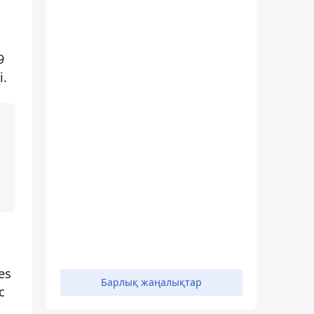
9
.
es
Барлық жаңалықтар
с