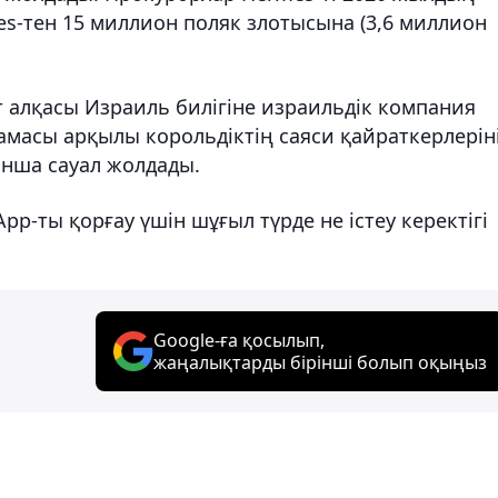
s-тен 15 миллион поляк злотысына (3,6 миллион
 алқасы Израиль билігіне израильдік компания
амасы арқылы корольдіктің саяси қайраткерлерін
ынша сауал жолдады.
pp-ты қорғау үшін шұғыл түрде не істеу керектігі
Google-ға қосылып,
жаңалықтарды бірінші болып оқыңыз