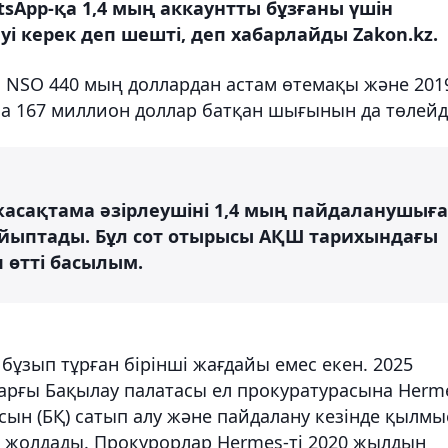
sApp-қа 1,4 мың аккаунтты бұзғаны үшін
і керек деп шешті, деп хабарлайды Zakon.kz.
NSO 440 мың доллардан астам өтемақы және 201
 167 миллион доллар батқан шығынын да төлейді
жасақтама әзірлеушіні 1,4 мың пайдаланушыға
айыптады. Бұл сот отырысы АҚШ тарихындағы
п өтті басылым.
бұзып тұрған бірінші жағдайы емес екен. 2025
ғы Бақылау палатасы ел прокуратурасына Herm
н (БҚ) сатып алу және пайдалану кезінде қылмы
а жолдады. Прокурорлар Hermes-ті 2020 жылдың