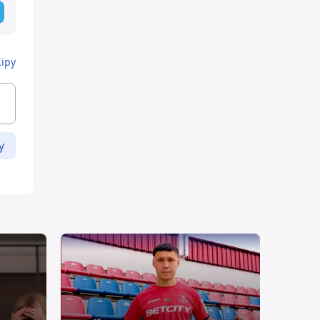
Кіру
у