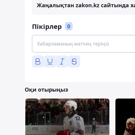
Жаңалықтан zakon.kz сайтында х
Пікірлер
0
Оқи отырыңыз