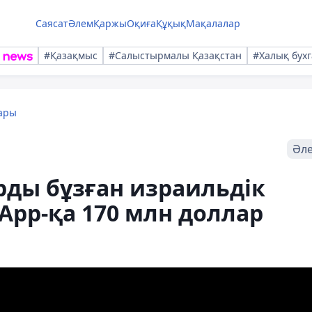
Саясат
Әлем
Қаржы
Оқиға
Құқық
Мақалалар
#Қазақмыс
#Салыстырмалы Қазақстан
#Халық бухг
ары
Әл
рды бұзған израильдік
pp-қа 170 млн доллар