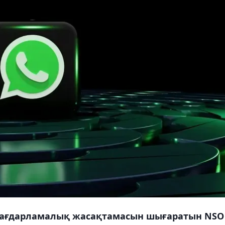
ағдарламалық жасақтамасын шығаратын NSO