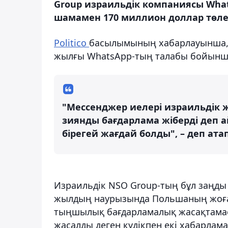
Group израильдік компаниясы What
шамамен 170 миллион доллар төлеу
Politico
басылымының хабарлауынша, 
жылғы WhatsApp-тың талабы бойынша
"Мессенджер иелері израильдік 
зиянды бағдарлама жіберді деп 
бірегей жағдай болды", – деп ата
Израильдік NSO Group-тың бұл заңды 
жылдың наурызында Польшаның жоғар
тыңшылық бағдарламалық жасақтамасы
жасалды деген күдікпен екі хабарлам