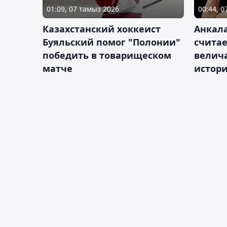
01:09, 07 тамыз 2026
00:44, 
Казахстанский хоккеист
Анкала
Буяльский помог "Полонии"
счита
победить в товарищеском
велич
матче
истор