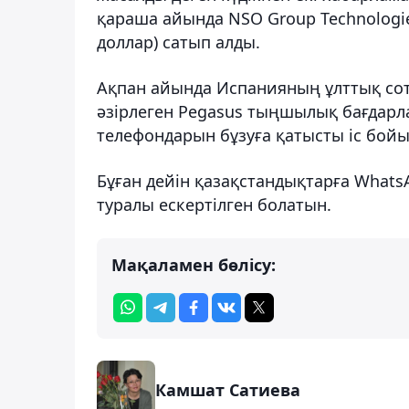
қараша айында NSO Group Technologie
доллар) сатып алды.
Ақпан айында Испанияның ұлттық сот
әзірлеген Pegasus тыңшылық бағдарл
телефондарын бұзуға қатысты іс бой
Бұған дейін қазақстандықтарға WhatsA
туралы ескертілген болатын.
Мақаламен бөлісу:
Камшат Сатиева