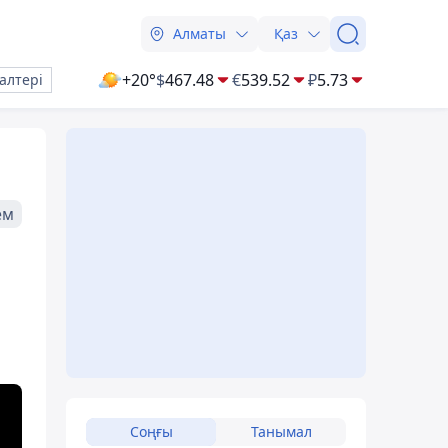
Алматы
Қаз
+20°
$
467.48
€
539.52
₽
5.73
алтері
ем
Соңғы
Танымал