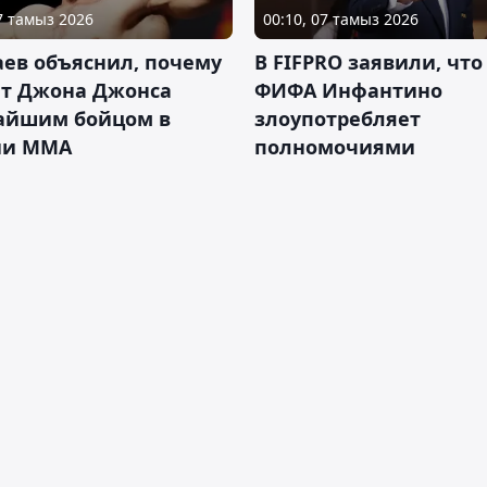
07 тамыз 2026
00:10, 07 тамыз 2026
ев объяснил, почему
В FIFPRO заявили, что
ет Джона Джонса
ФИФА Инфантино
айшим бойцом в
злоупотребляет
ии ММА
полномочиями