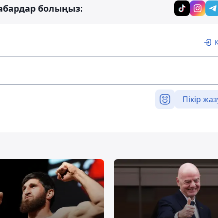
абардар болыңыз:
Пікір жаз