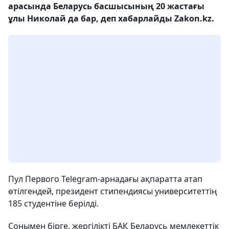
арасында Беларусь басшысының 20 жастағы
ұлы Николай да бар, деп хабарлайды Zakon.kz.
Пул Первого Telegram-арнадағы ақпаратта атап
өтілгендей, президент стипендиясы университеттің
185 студентіне берілді.
Сонымен бірге, жергілікті БАҚ Беларусь мемлекеттік