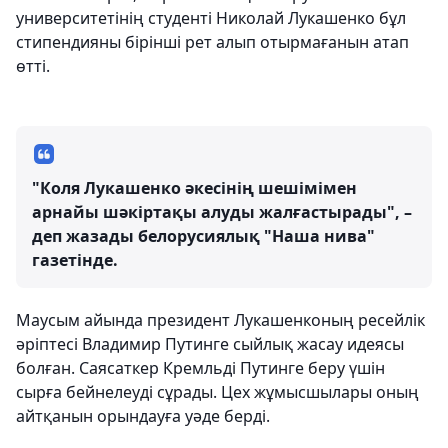
университетінің студенті Николай Лукашенко бұл
стипендияны бірінші рет алып отырмағанын атап
өтті.
"Коля Лукашенко әкесінің шешімімен
арнайы шәкіртақы алуды жалғастырады", –
деп жазады белорусиялық "Наша нива"
газетінде.
Маусым айында президент Лукашенконың ресейлік
әріптесі Владимир Путинге сыйлық жасау идеясы
болған. Саясаткер Кремльді Путинге беру үшін
сырға бейнелеуді сұрады. Цех жұмысшылары оның
айтқанын орындауға уәде берді.