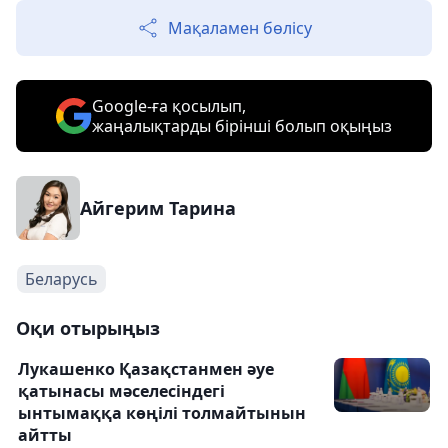
Мақаламен бөлісу
Google-ға қосылып,
жаңалықтарды бірінші болып оқыңыз
Айгерим Тарина
Беларусь
Оқи отырыңыз
Лукашенко Қазақстанмен әуе
қатынасы мәселесіндегі
ынтымаққа көңілі толмайтынын
айтты