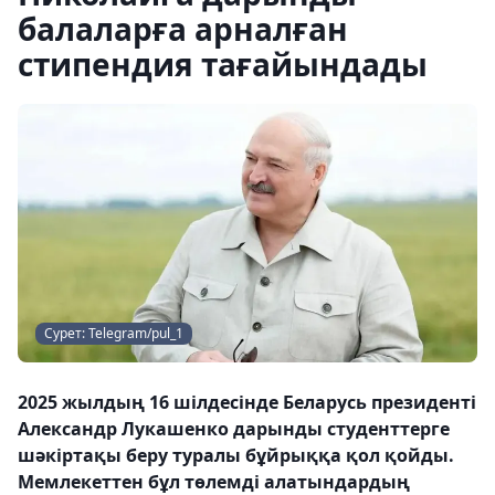
балаларға арналған
стипендия тағайындады
Сурет: Telegram/pul_1
2025 жылдың 16 шілдесінде Беларусь президенті
Александр Лукашенко дарынды студенттерге
шәкіртақы беру туралы бұйрыққа қол қойды.
Мемлекеттен бұл төлемді алатындардың