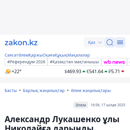
Қаз
Саясат
Әлем
Қаржы
Оқиға
Құқық
Мақалалар
#Референдум-2026
#Қазақстан мақтанышы
+22°
$
469.93
€
541.64
₽
5.71
Басты
Барлық жаңалықтар
Әлем жаңалықтары
Әлем
16:56, 17 шілде 2025
Александр Лукашенко ұлы
Николайға дарынды