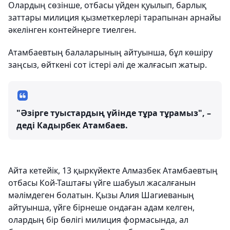
Олардың сөзінше, отбасы үйден қуылып, барлық
заттары милиция қызметкерлері тарапынан арнайы
әкелінген контейнерге тиелген.
Атамбаевтың балаларының айтуынша, бұл көшіру
заңсыз, өйткені сот істері әлі де жалғасып жатыр.
"Әзірге туыстардың үйінде тұра тұрамыз", –
деді Кадырбек Атамбаев.
Айта кетейік, 13 қыркүйекте Алмазбек Атамбаевтың
отбасы Кой-Таштағы үйге шабуыл жасалғанын
мәлімдеген болатын. Қызы Алия Шагиеваның
айтуынша, үйге бірнеше ондаған адам келген,
олардың бір бөлігі милиция формасында, ал