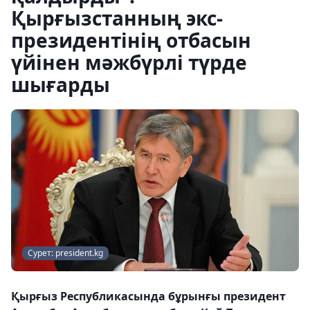
Қырғызстанның экс-
президентінің отбасын
үйінен мәжбүрлі түрде
шығарды
Сурет: president.kg
Қырғыз Республикасында бұрынғы президент