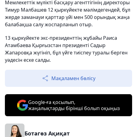
Мемлекеттік мүлікті басқару агенттігінің директоры
Тимур Малбашев 12 қыркүйекте мәлімдегендей, бұл
жерде заманауи қарттар үйі мен 500 орындық жаңа
балабақша салу жоспарланып отыр.
13 қыркүйекте экс-президенттің жұбайы Раиса
Атамбаева Қырғызстан президенті Садыр
Жапаровқа жүгініп, бұл үйге тиіспеу туралы берген
уәдесін еске салды.
Мақаламен бөлісу
Google-ға қосылып,
жаңалықтарды бірінші болып оқыңыз
Ботагөз Ақиқат