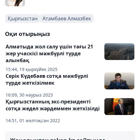
Қырғызстан
Атамбаев Алмазбек
Оқи отырыңыз
Алматыда жол салу үшін тағы 21
жер учаскісі мәжбүрлі түрде
алынбақ
15:44, 19 қыркүйек 2025
Серік Күдебаев сотқа мәжбүрлі
түрде жеткізілмек
16:09, 30 наурыз 2023
Қырғызстанның экс-президенті
сотқа жедел жәрдеммен жеткізілді
14:51, 01 желтоқсан 2022