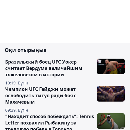
Оқи отырыңыз
Бразильский боец UFC Уокер
считает Вердума величайшим
тяжеловесом в истории
10:19, Бүгін
Чемпион UFC Гейджи может
освободить титул ради боя с
Махачевым
09:39, Бүгін
"Находит способ побеждать": Tennis
Letter похвалил Рыбакину за
трудовую победу в Торонто