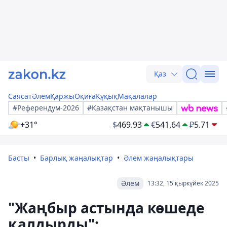
Қаз
Саясат
Әлем
Қаржы
Оқиға
Құқық
Мақалалар
#Референдум-2026
#Қазақстан мақтанышы
+31°
$
469.93
€
541.64
₽
5.71
Басты
Барлық жаңалықтар
Әлем жаңалықтары
Әлем
13:32, 15 қыркүйек 2025
"Жаңбыр астында көшеде
қалдырды":