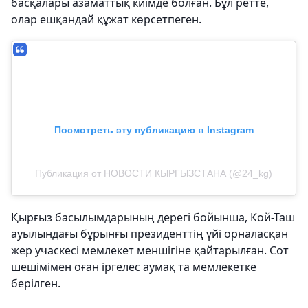
басқалары азаматтық киімде болған. Бұл ретте,
олар ешқандай құжат көрсетпеген.
Посмотреть эту публикацию в Instagram
Публикация от НОВОСТИ КЫРГЫЗСТАНА (@24_kg)
Қырғыз басылымдарының дерегі бойынша, Кой-Таш
ауылындағы бұрынғы президенттің үйі орналасқан
жер учаскесі мемлекет меншігіне қайтарылған. Сот
шешімімен оған іргелес аумақ та мемлекетке
берілген.