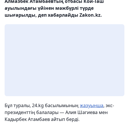
Алмазбек Атамбаевтың отбасы Кой-Таш
ауылындағы үйінен мәжбүрлі түрде
шығарылды, деп хабарлайды Zakon.kz.
Бұл туралы, 24.kg басылымының
жазуынша
, экс-
президенттің балалары — Алия Шагиева мен
Кадырбек Атамбаев айтып берді.