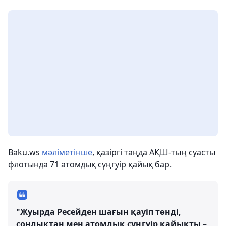
Baku.ws
мәліметінше
, қазіргі таңда АҚШ-тың суасты
флотында 71 атомдық сүңгуір қайық бар.
"Жуырда Ресейден шағын қауіп төнді,
сондықтан мен атомдық сүңгуір қайықты –