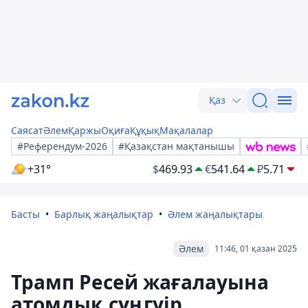
Қаз
Саясат
Әлем
Қаржы
Оқиға
Құқық
Мақалалар
#Референдум-2026
#Қазақстан мақтанышы
+31°
$
469.93
€
541.64
₽
5.71
Басты
Барлық жаңалықтар
Әлем жаңалықтары
Әлем
11:46, 01 қазан 2025
Трамп Ресей жағалауына
атомдық сүңгуір