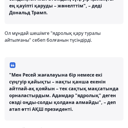
ең қауіпті қаруды – жөнелттім", – деді
Дональд Трамп.
Ол мұндай шешімге "ядролық қару туралы
айтылғаны" себеп болғанын түсіндірді.
"Мен Ресей жағалауына бір немесе екі
сүңгуір қайықты – нақты қанша екенін
айтпай-ақ қояйын – тек сақтық мақсатында
орналастырдым. Адамдар "ядролық" деген
сөзді оңды-солды қолдана алмайды", – деп
атап өтті АҚШ президенті.