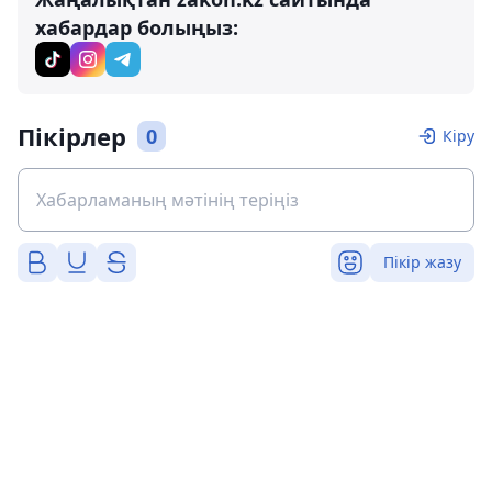
хабардар болыңыз:
Пікірлер
0
Кіру
Пікір жазу