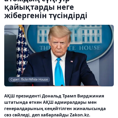
қайықтарды неге
жібергенін түсіндірді
Сурет: flickr/White House
АҚШ президенті Дональд Трамп Вирджиния
штатында өткен АҚШ адмиралдары мен
генералдарының кеңейтілген жиналысында
сөз сөйледі, деп хабарлайды Zakon.kz.