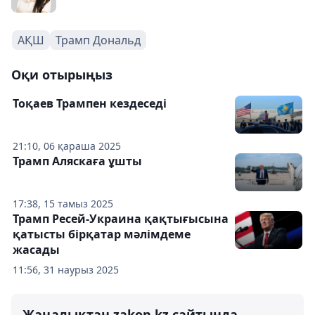
АҚШ
Трамп Дональд
Оқи отырыңыз
Тоқаев Трампен кездеседі
21:10, 06 қараша 2025
Трамп Аляскаға ұшты
17:38, 15 тамыз 2025
Трамп Ресей-Украина қақтығысына
қатысты бірқатар мәлімдеме
жасады
11:56, 31 наурыз 2025
Жаңалықтан zakon.kz сайтында