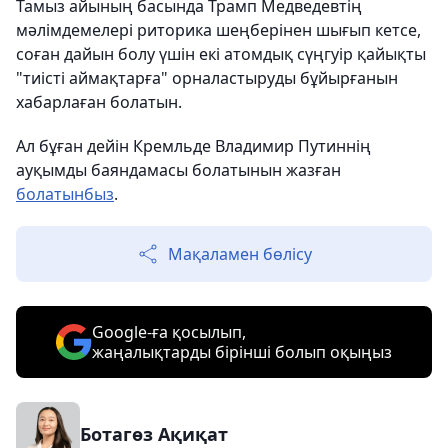
Тамыз айының басында Трамп Медведевтің
мәлімдемелері риторика шеңберінен шығып кетсе,
соған дайын болу үшін екі атомдық сүңгуір қайықты
"тиісті аймақтарға" орналастыруды бұйырғанын
хабарлаған болатын.
Ал бұған дейін Кремльде Владимир Путиннің
ауқымды баяндамасы болатынын жазған
болатынбыз
.
Мақаламен бөлісу
Google-ға қосылып,
жаңалықтарды бірінші болып оқыңыз
Ботагөз Ақиқат