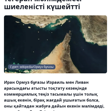
шиеленісті күшейтті
Сурет: wikipedia/Ормуз бұғазы
Иран Ормуз бұғазы Израиль мен Ливан
арасындағы атысты тоқтату кезеңінде
коммерциялық теңіз тасымалы үшін толық
ашық екенін, бірақ жағдай ушығатын болса,
оны қайтадан жабуға дайын екенін мәлімдеді,