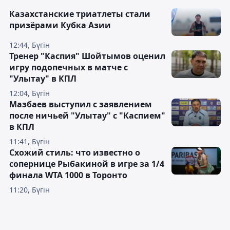
Казахстанские триатлеты стали
призёрами Кубка Азии
12:44, Бүгін
Тренер "Каспия" Шойтымов оценил
игру подопечных в матче с
"Улытау" в КПЛ
12:04, Бүгін
Мазбаев выступил с заявлением
после ничьей "Улытау" с "Каспием"
в КПЛ
11:41, Бүгін
Схожий стиль: что известно о
сопернице Рыбакиной в игре за 1/4
финала WTA 1000 в Торонто
11:20, Бүгін