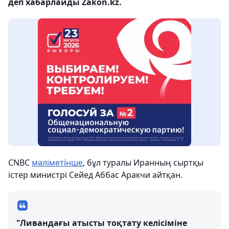
деп хабарлайды Zakon.kz.
CNBC
мәліметінше
, бұл туралы Иранның сыртқы
істер министрі Сейед Аббас Аракчи айтқан.
"Ливандағы атысты тоқтату келісіміне