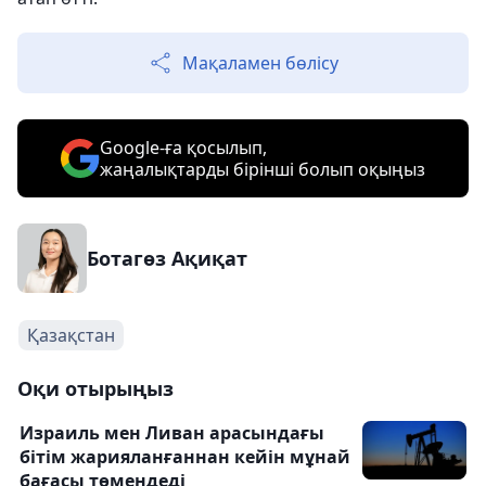
Мақаламен бөлісу
Google-ға қосылып,
жаңалықтарды бірінші болып оқыңыз
Ботагөз Ақиқат
Қазақстан
Оқи отырыңыз
Израиль мен Ливан арасындағы
бітім жарияланғаннан кейін мұнай
бағасы төмендеді