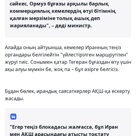
сәйкес, Ормуз бұғазы арқылы барлық
коммерциялық кемелердің өтуі бітімнің
қалған мерзіміне толық ашық деп
жарияланады", – деді министр.
Алайда оның айтуынша, кемелер Иранның теңіз
органдары белгілейтін "үйлестірілген маршрутпен"
жүруі тиіс. Сонымен қатар Тегеран бұғаздан өту үшін
ақы алуы мүмкін бе, жоқ па – бұл әзірге белгісіз.
Бұдан бөлек, ирандық саясаткерлер АҚШ-қа ескерту
жасады.
"Егер теңіз блокадасы жалғасса, бұл Иран
мен АҚШ арасындағы атысты тоқтату