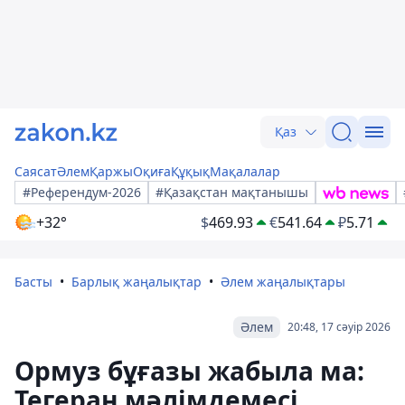
Қаз
Саясат
Әлем
Қаржы
Оқиға
Құқық
Мақалалар
#Референдум-2026
#Қазақстан мақтанышы
+32°
$
469.93
€
541.64
₽
5.71
Басты
Барлық жаңалықтар
Әлем жаңалықтары
Әлем
20:48, 17 сәуір 2026
Ормуз бұғазы жабыла ма:
Тегеран мәлімдемесі