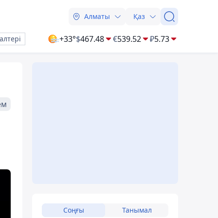
Алматы
Қаз
+33°
$
467.48
€
539.52
₽
5.73
алтері
ем
Соңғы
Танымал