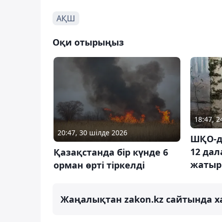
АҚШ
Оқи отырыңыз
18:47, 
20:47, 30 шілде 2026
ШҚО-д
12 дал
Қазақстанда бір күнде 6
жатыр
орман өрті тіркелді
Жаңалықтан zakon.kz сайтында х