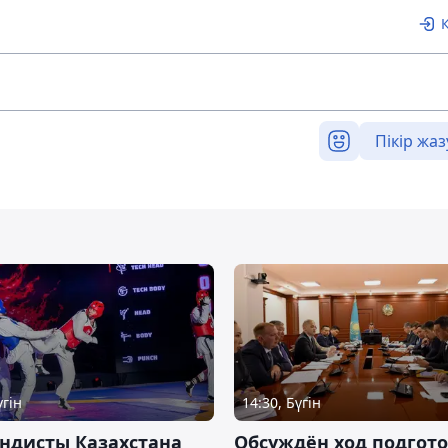
Пікір жаз
үгін
14:30, Бүгін
ндисты Казахстана
Обсуждён ход подгот