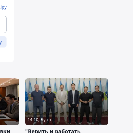
Кіру
у
14:10, Бүгін
овки
"Верить и работать