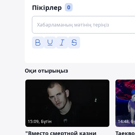
Пікірлер
0
Оқи отырыңыз
15:09, Бүгін
14:48, Б
"Вместо смертной казни
Таекво