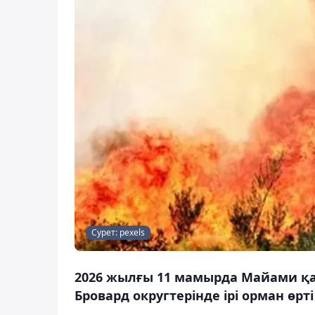
Сурет: pexels
2026 жылғы 11 мамырда Майами қ
Бровард округтерінде ірі орман өрт