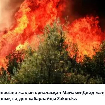
аласына жақын орналасқан Майами-Дейд жән
і шықты, деп хабарлайды Zakon.kz.