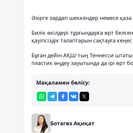
Әзірге зардап шеккендер немесе қаза 
Билік өкілдері тұрғындарға өрт белс
қауіпсіздік талаптарын сақтауға кеңес 
Бұған дейін АҚШ-тың Теннесси штаты
пластик өңдеу зауытында да ірі өрт б
Мақаламен бөлісу:
Ботагөз Ақиқат