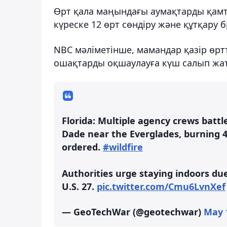
Өрт қала маңындағы аумақтарды қамты
күреске 12 өрт сөндіру және құтқар
NBC мәліметінше, мамандар қазір өртт
ошақтарды оқшаулауға күш салып жа
Florida: Multiple agency crews battl
Dade near the Everglades, burning 4
ordered.
#wildfire
Authorities urge staying indoors due
U.S. 27.
pic.twitter.com/Cmu6LvnXef
— GeoTechWar (@geotechwar)
May 