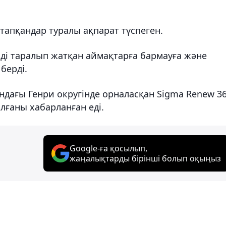
тапқандар туралы ақпарат түспеген.
енді таралып жатқан аймақтарға бармауға және
берді.
ндағы Генри округінде орналасқан Sigma Renew 3
олғаны хабарланған еді.
Google-ға қосылып,
жаңалықтарды бірінші болып оқыңыз