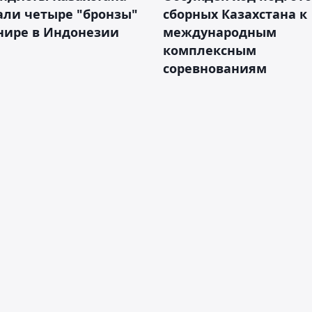
али четыре "бронзы"
сборных Казахстана к
нире в Индонезии
международным
комплексным
соревнованиям