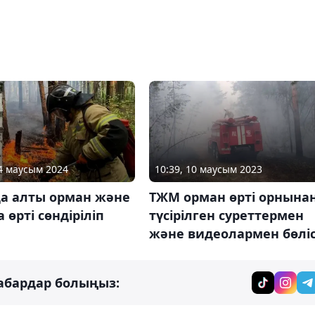
24 маусым 2024
10:39, 10 маусым 2023
а алты орман және
ТЖМ орман өрті орнына
а өрті сөндіріліп
түсірілген суреттермен
және видеолармен бөліс
абардар болыңыз: