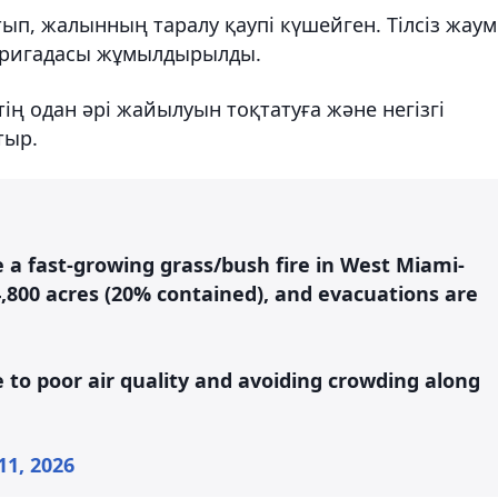
п, жалынның таралу қаупі күшейген. Тілсіз жау
у бригадасы жұмылдырылды.
ің одан әрі жайылуын тоқтатуға және негізгі
тыр.
e a fast-growing grass/bush fire in West Miami-
,800 acres (20% contained), and evacuations are
 to poor air quality and avoiding crowding along
11, 2026