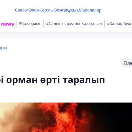
Саясат
Әлем
Қаржы
Оқиға
Құқық
Мақалалар
#Қазақмыс
#Салыстырмалы Қазақстан
#Халық бухг
ары
Әл
 орман өрті таралып