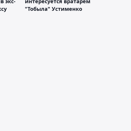
 экс-
интересуется вратарём
ксу
"Тобыла" Устименко