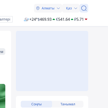
Алматы
Қаз
+24°
$
469.93
€
541.64
₽
5.71
алтері
ем
Соңғы
Танымал