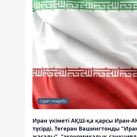
Сурет: magnific
Иран үкіметі АҚШ-қа қарсы Иран-
түсірді. Тегеран Вашингтонды "Ир
жасады", "экономикалық санкцияла