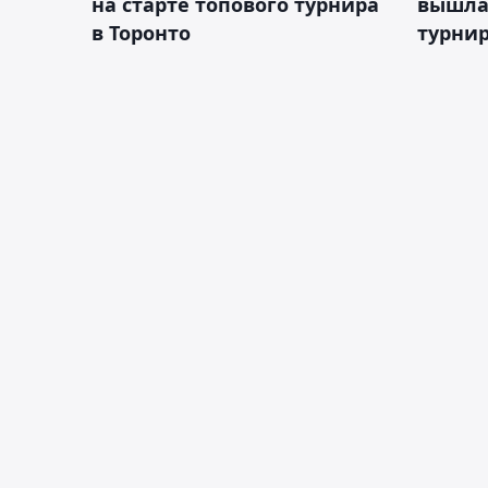
на старте топового турнира
вышла 
в Торонто
турнир