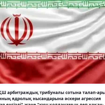
АҚШ арбитраждық трибуналы сотына талап-ар
анның ядролық нысандарына әскери агрессия
р енгізді" және "күш қолданамын деп қоқан-