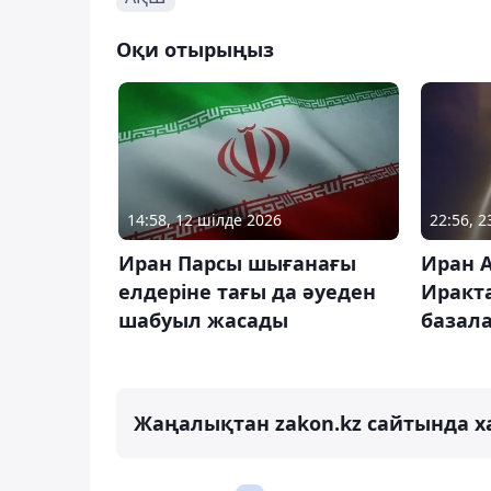
Оқи отырыңыз
14:58, 12 шілде 2026
22:56, 
Иран Парсы шығанағы
Иран 
елдеріне тағы да әуеден
Иракт
шабуыл жасады
базал
Жаңалықтан zakon.kz сайтында х