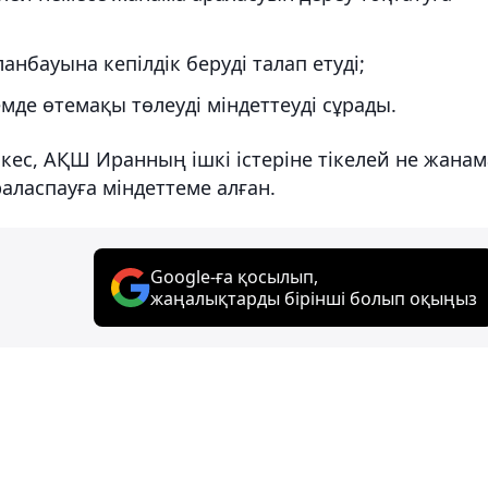
нбауына кепілдік беруді талап етуді;
мде өтемақы төлеуді міндеттеуді сұрады.
йкес, АҚШ Иранның ішкі істеріне тікелей не жанам
аласпауға міндеттеме алған.
Google-ға қосылып,
жаңалықтарды бірінші болып оқыңыз