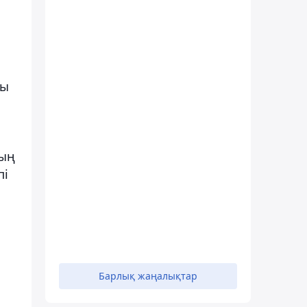
ты
дың
пі
Барлық жаңалықтар