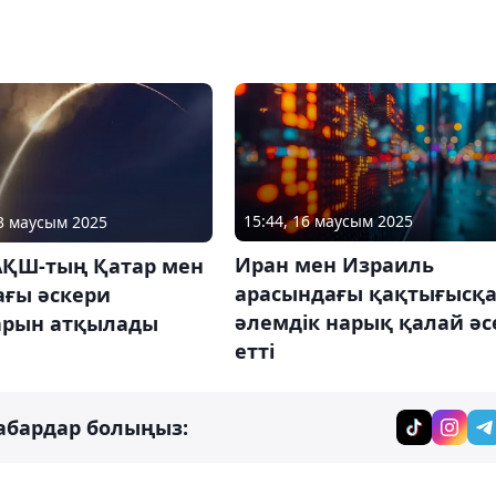
15:44, 16 маусым 2025
23 маусым 2025
Иран мен Израиль
АҚШ-тың Қатар мен
арасындағы қақтығысқ
ағы әскери
әлемдік нарық қалай әс
арын атқылады
етті
абардар болыңыз: