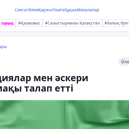
Саясат
Әлем
Қаржы
Оқиға
Құқық
Мақалалар
#Қазақмыс
#Салыстырмалы Қазақстан
#Халық бухг
ары
Әл
циялар мен әскери
мақы талап етті