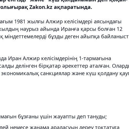
толығырақ Zakon.kz ақпаратында.
шағым 1981 жылғы Алжир келісімдері аясындағы
6 жылдың наурыз айында Иранға қарсы болған 12
ық міндеттемелерді бұзды деген айыпқа байланыс
ызда Иран Алжир келісімдерінің 1-тармағына
алды делінген бірқатар әрекеттер аталған. Олар
, экономикалық санкциялар және күш қолдану қау
рмағын бұзғаны үшін жауапты деп тануды;
елей немесе жанама араласуын дереу тоқтатуға