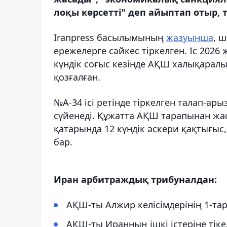
лоқы көрсетті" деп айыптап отыр, 
Iranpress басылымының
жазуынша
, 
ережелерге сәйкес тіркелген. Іс 202
күндік соғыс кезінде АҚШ халықарал
қозғалған.
№A-34 ісі ретінде тіркелген талап-ар
сүйенеді. Құжатта АҚШ тарапынан жас
қатарында 12 күндік әскери қақтығыс
бар.
Иран арбитраждық трибуналдан:
АҚШ-ты Алжир келісімдерінің 1-та
АҚШ-ты Иранның ішкі істеріне тік