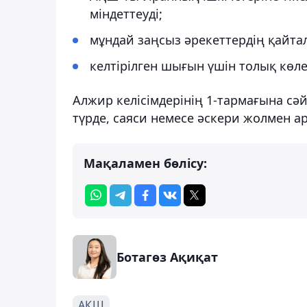
міндеттеуді;
мұндай заңсыз әрекеттердің қайтала
келтірілген шығын үшін толық көле
Алжир келісімдерінің 1-тармағына сә
түрде, саяси немесе әскери жолмен ар
Мақаламен бөлісу:
Ботагөз Ақиқат
АҚШ