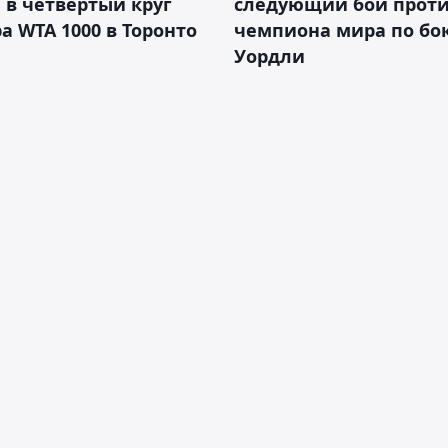
в четвёртый круг
следующий бой против
а WTA 1000 в Торонто
чемпиона мира по бо
Уордли