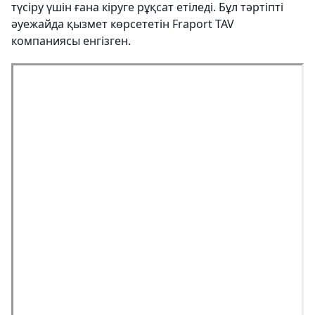
түсіру үшін ғана кіруге рұқсат етіледі. Бұл тәртіпті
әуежайда қызмет көрсететін Fraport TAV
компаниясы енгізген.