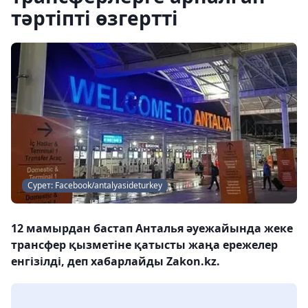
тәртіпті өзгертті
Сурет: Facebook/antalyasideturkey
12 мамырдан бастап Анталья әуежайында жеке
трансфер қызметіне қатысты жаңа ережелер
енгізілді, деп хабарлайды Zakon.kz.