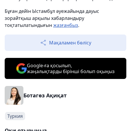
Бұған дейін Ыстамбұл әуежайында дауыс
зорайтқыш арқылы хабарландыру
тоқтатылатындығын
жазғанбыз
.
Мақаламен бөлісу
Google-ға қосылып,
жаңалықтарды бірінші болып оқыңыз
Ботагөз Ақиқат
Түркия
Оқи отырыңыз