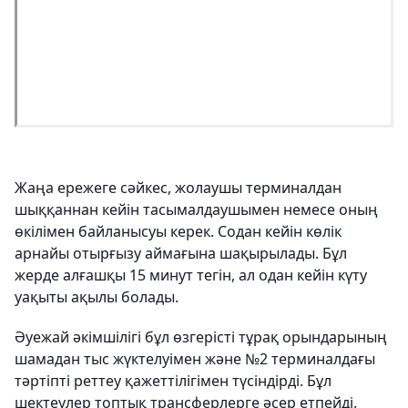
Жаңа ережеге сәйкес, жолаушы терминалдан
шыққаннан кейін тасымалдаушымен немесе оның
өкілімен байланысуы керек. Содан кейін көлік
арнайы отырғызу аймағына шақырылады. Бұл
жерде алғашқы 15 минут тегін, ал одан кейін күту
уақыты ақылы болады.
Әуежай әкімшілігі бұл өзгерісті тұрақ орындарының
шамадан тыс жүктелуімен және №2 терминалдағы
тәртіпті реттеу қажеттілігімен түсіндірді. Бұл
шектеулер топтық трансферлерге әсер етпейді.