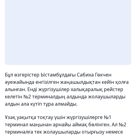
Бұл өзгерістер Ыстамбұлдағы Сабиха Гөкчен
әуежайында енгізілген жаңашылдықтан кейін қолға
алынған. Енді жүргізушілер халықаралық рейстер
келетін №2 терминалдың алдында жолаушыларды
алдын ала күтіп тұра алмайды.
Ұзақ уақытқа тоқтау үшін жүргізушілерге №1
терминал маңынан арнайы аймақ бөлінген. Ал №2
терминалға тек жолаушыларды отырғызу немесе