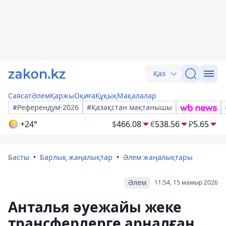
Қаз
Саясат
Әлем
Қаржы
Оқиға
Құқық
Мақалалар
#Референдум-2026
#Қазақстан мақтанышы
+24°
$
466.08
€
538.56
₽
5.65
Басты
Барлық жаңалықтар
Әлем жаңалықтары
Әлем
11:54, 15 мамыр 2026
Анталья әуежайы жеке
трансферлерге арналған