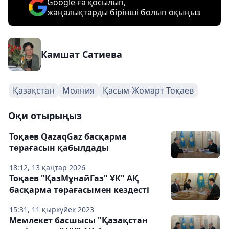
Google-ға қосылып,
жаңалықтарды бірінші болып оқыңыз
Камшат Сатиева
Қазақстан
Молния
Қасым-Жомарт Тоқаев
Оқи отырыңыз
Тоқаев QazaqGaz басқарма
төрағасын қабылдады
18:12, 13 қаңтар 2026
Тоқаев "ҚазМұнайГаз" ҰК" АҚ
басқарма төрағасымен кездесті
15:31, 11 қыркүйек 2023
Мемлекет басшысы "Қазақстан