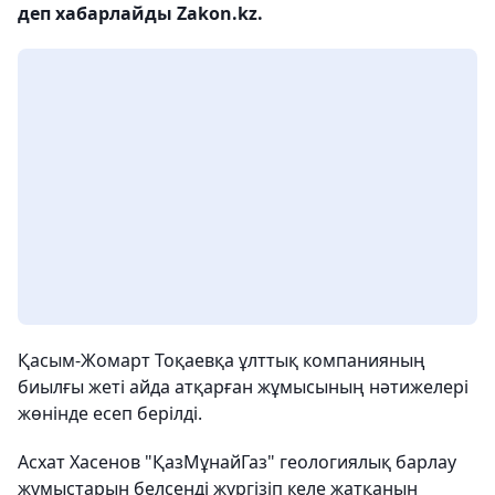
деп хабарлайды Zakon.kz.
Қасым-Жомарт Тоқаевқа ұлттық компанияның
биылғы жеті айда атқарған жұмысының нәтижелері
жөнінде есеп берілді.
Асхат Хасенов "ҚазМұнайГаз" геологиялық барлау
жұмыстарын белсенді жүргізіп келе жатқанын