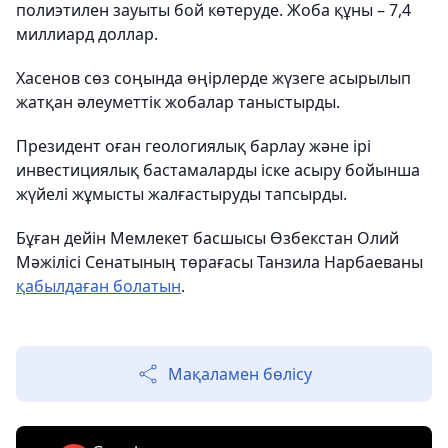
полиэтилен зауыты бой көтеруде. Жоба құны – 7,4
миллиард доллар.
Хасенов сөз соңында өңірлерде жүзеге асырылып
жатқан әлеуметтік жобалар таныстырды.
Президент оған геологиялық барлау және ірі
инвестициялық бастамаларды іске асыру бойынша
жүйелі жұмысты жалғастыруды тапсырды.
Бұған дейін Мемлекет басшысы Өзбекстан Олий
Мәжілісі Сенатының төрағасы Танзила Нарбаеваны
қабылдаған болатын
.
Мақаламен бөлісу