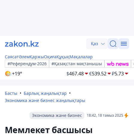
Қаз
Саясат
Әлем
Қаржы
Оқиға
Құқық
Мақалалар
#Референдум-2026
#Қазақстан мақтанышы
+19°
$
467.48
€
539.52
₽
5.73
Басты
Барлық жаңалықтар
Экономика және бизнес жаңалықтары
Экономика және бизнес
18:42, 18 тамыз 2025
Мемлекет басшысы