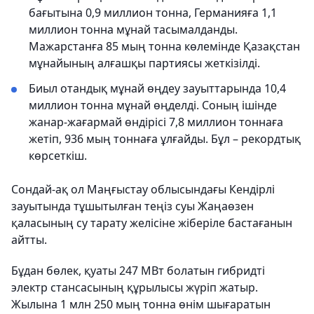
бағытына 0,9 миллион тонна, Германияға 1,1
миллион тонна мұнай тасымалданды.
Мажарстанға 85 мың тонна көлемінде Қазақстан
мұнайының алғашқы партиясы жеткізілді.
Биыл отандық мұнай өңдеу зауыттарында 10,4
миллион тонна мұнай өңделді. Соның ішінде
жанар-жағармай өндірісі 7,8 миллион тоннаға
жетіп, 936 мың тоннаға ұлғайды. Бұл – рекордтық
көрсеткіш.
Сондай-ақ ол Маңғыстау облысындағы Кендірлі
зауытында тұшытылған теңіз суы Жаңаөзен
қаласының су тарату желісіне жіберіле бастағанын
айтты.
Бұдан бөлек, қуаты 247 МВт болатын гибридті
электр стансасының құрылысы жүріп жатыр.
Жылына 1 млн 250 мың тонна өнім шығаратын