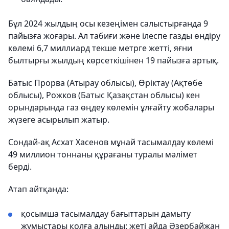
Бұл 2024 жылдың осы кезеңімен салыстырғанда 9
пайызға жоғары. Ал табиғи және ілеспе газды өндіру
көлемі 6,7 миллиард текше метрге жетті, яғни
былтырғы жылдың көрсеткішінен 19 пайызға артық.
Батыс Прорва (Атырау облысы), Өріктау (Ақтөбе
облысы), Рожков (Батыс Қазақстан облысы) кен
орындарында газ өңдеу көлемін ұлғайту жобалары
жүзеге асырылып жатыр.
Сондай-ақ Асхат Хасенов мұнай тасымалдау көлемі
49 миллион тоннаны құрағаны туралы мәлімет
берді.
Атап айтқанда:
қосымша тасымалдау бағыттарын дамыту
жұмыстары қолға алынды: жеті айда Әзербайжан