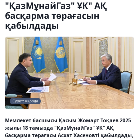
"ҚазМұнайГаз" ҰК" АҚ
басқарма төрағасын
қабылдады
Сурет: Ақорда
Мемлекет басшысы Қасым-Жомарт Тоқаев 2025
жылы 18 тамызда "ҚазМұнайГаз" ҰК" АҚ
басқарма төрағасы Асхат Хасеновті қабылдады,