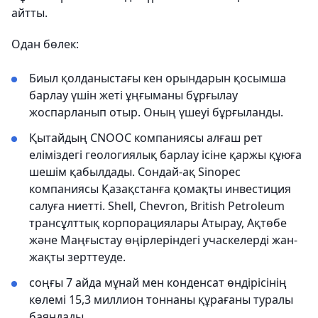
айтты.
Одан бөлек:
Биыл қолданыстағы кен орындарын қосымша
барлау үшін жеті ұңғыманы бұрғылау
жоспарланып отыр. Оның үшеуі бұрғыланды.
Қытайдың CNOOC компаниясы алғаш рет
еліміздегі геологиялық барлау ісіне қаржы құюға
шешім қабылдады. Сондай-ақ Sinopec
компаниясы Қазақстанға қомақты инвестиция
салуға ниетті. Shell, Chevron, British Petroleum
трансұлттық корпорациялары Атырау, Ақтөбе
және Маңғыстау өңірлеріндегі учаскелерді жан-
жақты зерттеуде.
соңғы 7 айда мұнай мен конденсат өндірісінің
көлемі 15,3 миллион тоннаны құрағаны туралы
баяндады.