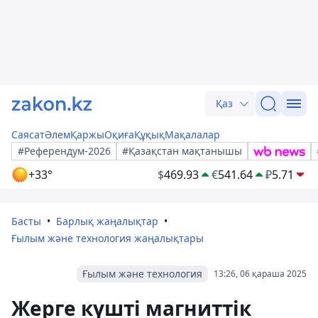
Қаз
Саясат
Әлем
Қаржы
Оқиға
Құқық
Мақалалар
#Референдум-2026
#Қазақстан мақтанышы
+33°
$
469.93
€
541.64
₽
5.71
Басты
Барлық жаңалықтар
Ғылым және технология жаңалықтары
Ғылым және технология
13:26, 06 қараша 2025
Жерге күшті магниттік