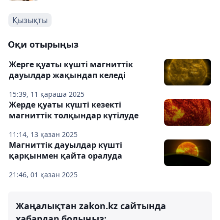
Қызықты
Оқи отырыңыз
Жерге қуаты күшті магниттік
дауылдар жақындап келеді
15:39, 11 қараша 2025
Жерде қуаты күшті кезекті
магниттік толқындар күтілуде
11:14, 13 қазан 2025
Магниттік дауылдар күшті
қарқынмен қайта оралуда
21:46, 01 қазан 2025
Жаңалықтан zakon.kz сайтында
хабардар болыңыз: