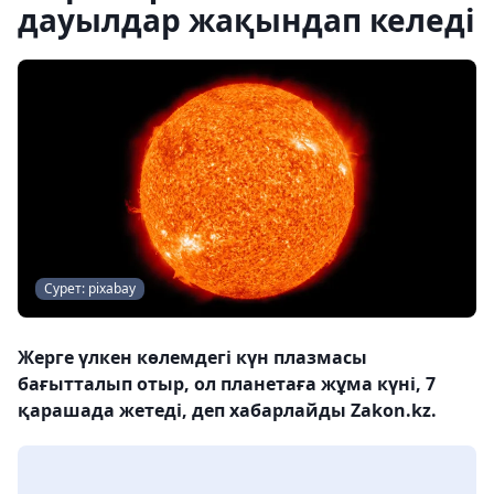
дауылдар жақындап келеді
Сурет: pixabay
Жерге үлкен көлемдегі күн плазмасы
бағытталып отыр, ол планетаға жұма күні, 7
қарашада жетеді, деп хабарлайды Zakon.kz.