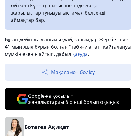
өйткені Күннің шығыс шетінде жаңа
жарылыстар туғызуы ықтимал белсенді
аймақтар бар.
Бұған дейін жазғанымыздай, ғалымдар Жер бетінде
41 мың жыл бұрын болған "табиғи апат" қайталануы
мүмкін екенін айтып, дабыл
қағуда
.
Мақаламен бөлісу
Google-ға қосылып,
жаңалықтарды бірінші болып оқыңыз
Ботагөз Ақиқат