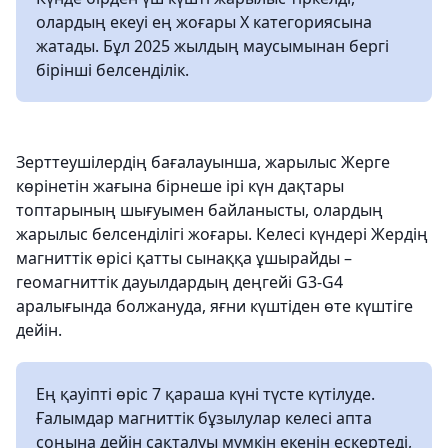
олардың екеуі ең жоғары X категориясына
жатады. Бұл 2025 жылдың маусымынан бергі
бірінші белсенділік.
Зерттеушілердің бағалауынша, жарылыс Жерге
көрінетін жағына бірнеше ірі күн дақтары
топтарының шығуымен байланысты, олардың
жарылыс белсенділігі жоғары. Келесі күндері Жердің
магниттік өрісі қатты сынаққа ұшырайды –
геомагниттік дауылдардың деңгейі G3-G4
аралығында болжануда, яғни күштіден өте күштіге
дейін.
Ең қауіпті өріс 7 қараша күні түсте күтілуде.
Ғалымдар магниттік бұзылулар келесі апта
соңына дейін сақталуы мүмкін екенін ескертеді,