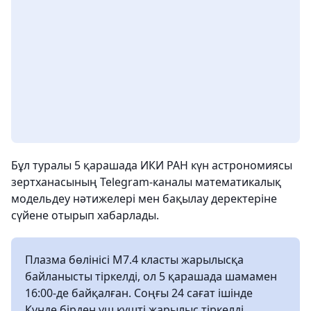
Бұл туралы 5 қарашада ИКИ РАН күн астрономиясы
зертханасының Telegram-каналы математикалық
модельдеу нәтижелері мен бақылау деректеріне
сүйене отырып хабарлады.
Плазма бөлінісі M7.4 класты жарылысқа
байланысты тіркелді, ол 5 қарашада шамамен
16:00-де байқалған. Соңғы 24 сағат ішінде
Күнде бірден үш күшті жарылыс тіркелді,