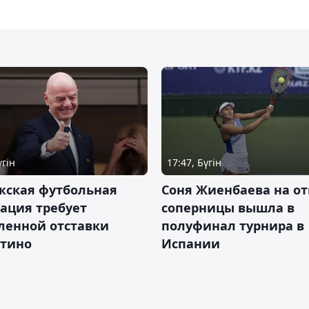
үгін
17:47, Бүгін
жская футбольная
Соня Жиенбаева на от
ация требует
соперницы вышла в
ленной отставки
полуфинал турнира в
тино
Испании