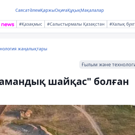
Саясат
Әлем
Қаржы
Оқиға
Құқық
Мақалалар
#Қазақмыс
#Салыстырмалы Қазақстан
#Халық бухг
хнология жаңалықтары
Ғылым және технолог
замандық шайқас" болған