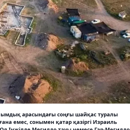
 зұлымдық арасындағы соңғы шайқас туралы
ана емес, сонымен қатар қазіргі Израиль
Ол Інжілде Мегиддо тауы немесе Гар-Мегидд