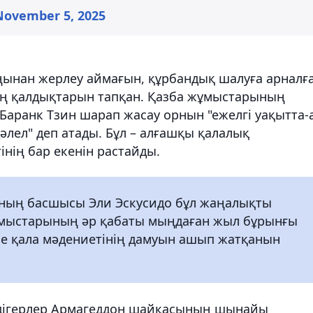
November 5, 2025
ңынан жерлеу аймағын, құрбандық шалуға арналғ
ің қалдықтарын тапқан. Қазба жұмыстарының
Баранк Тзин шарап жасау орнын "ежелгі уақытта-
дәлел" деп атады. Бұл – алғашқы қалалық
нің бар екенін растайды.
ның басшысы Эли Эскусидо бұл жаңалықты
жұмыстарының әр қабаты мыңдаған жыл бұрынғы
не қала мәдениетінің дамуын ашып жатқанын
әдігерлер Армагеддон шайқасының шынайы