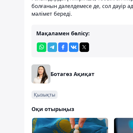
болғанын дәлелдемесе де, сол дәуір 
мәлімет береді.
Мақаламен бөлісу:
Ботагөз Ақиқат
Қызықты
Оқи отырыңыз