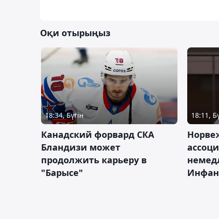
Оқи отырыңыз
18:34, Бүгін
18:11, Б
Канадский форвард СКА
Норве
Бландизи может
ассоци
продолжить карьеру в
немед
"Барысе"
Инфан