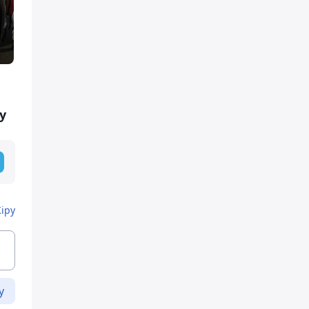
у
Кіру
у