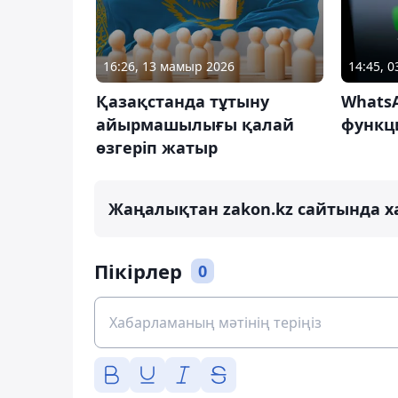
16:26, 13 мамыр 2026
14:45, 
Қазақстанда тұтыну
WhatsA
айырмашылығы қалай
функц
өзгеріп жатыр
Жаңалықтан zakon.kz сайтында х
Пікірлер
0