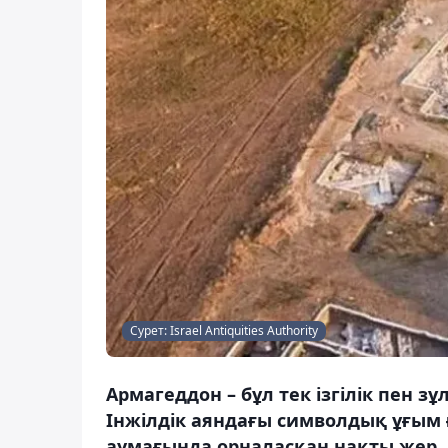
Сурет: Israel Antiquities Authority
Армагеддон – бұл тек ізгілік пен
Інжілдік аяндағы символдық ұғым ғ
аумағында орналасқан нақты жер. 