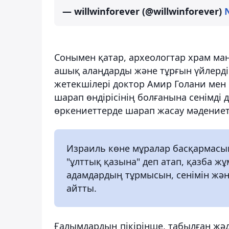
— willwinforever (@willwinforever)
Сонымен қатар, археологтар храм ма
ашық алаңдарды және тұрғын үйлерд
жетекшілері доктор Амир Голани мен 
шарап өндірісінің болғанына сенімді 
өркениеттерде шарап жасау мәдениеті
Израиль көне мұралар басқармасы
"ұлттық қазына" деп атап, қазба 
адамдардың тұрмысын, сенімін жә
айтты.
Ғалымдардың пікірінше, табылған ж