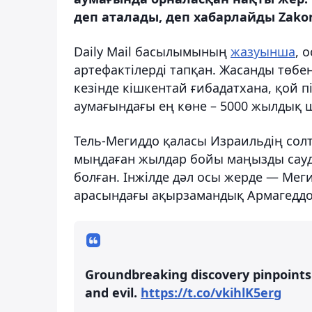
деп аталады, деп хабарлайды Zakon
Daily Mail басылымының
жазуынша
, 
артефактілерді тапқан. Жасанды төбе
кезінде кішкентай ғибадатхана, қой 
аумағындағы ең көне – 5000 жылдық 
Тель-Мегиддо қаласы Израильдің солт
мыңдаған жылдар бойы маңызды сауда
болған. Інжілде дәл осы жерде — Ме
арасындағы ақырзамандық Армагеддон
Groundbreaking discovery pinpoints b
and evil.
https://t.co/vkihlK5erg