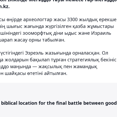
.kz.
осы өңірде археологтар жасы 3300 жылдық ерекше
нің шығыс жағында жүргізілген қазба жұмыстары
пішініндегі зооморфтық діни ыдыс және Израиль
шарап жасау орны табылған.
үстігіндегі Эзреэль жазығында орналасқан. Ол
 жолдарын бақылап тұрған стратегиялық бекініс
гиддо маңында — жақсылық пен жамандық
 шайқасы өтетіні айтылған.
iblical location for the final battle between good