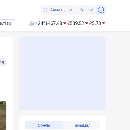
Алматы
Қаз
+24°
$
467.48
€
539.52
₽
5.73
алтері
ия
Соңғы
Танымал