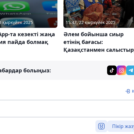
03 қыркүйек 2025
15:47, 22 қыркүйек 2025
pp-та кезекті жаңа
Әлем бойынша сиыр
ия пайда болмақ
етінің бағасы:
Қазақстанмен салыстыр
абардар болыңыз:
Пікір жаз