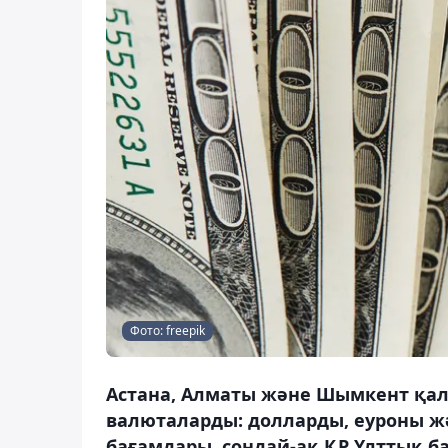
Фото: freepik
Астана, Алматы және Шымкент қал
валюталарды: долларды, еуроны жә
бағамдары, сондай-ақ ҚР Ұлттық ба