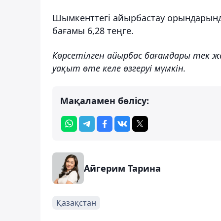
Шымкенттегі айырбастау орындарында 
бағамы 6,28 теңге.
Көрсетілген айырбас бағамдары тек 
уақыт өте келе өзгеруі мүмкін.
Мақаламен бөлісу:
Айгерим Тарина
Қазақстан