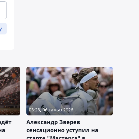
у
03:28, 06 тамыз 2026
едёт
Александр Зверев
на
сенсационно уступил на
старте "Мастерса" в