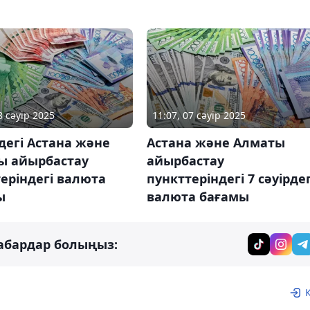
8 сәуір 2025
11:07, 07 сәуір 2025
рдегі Астана және
Астана және Алматы
ы айырбастау
айырбастау
еріндегі валюта
пункттеріндегі 7 сәуірдег
ы
валюта бағамы
абардар болыңыз: