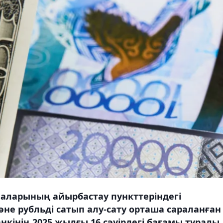
аларының айырбастау пункттеріндегі
не рубльді сатып алу-сату орташа сараланған
нкінің 2025 жылғы 16 сәуірдегі бағамы туралы