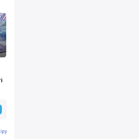
і
Кіру