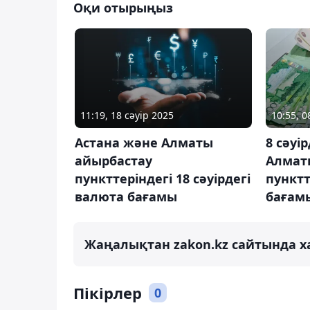
Оқи отырыңыз
11:19, 18 сәуір 2025
10:55, 0
Астана және Алматы
8 сәуі
айырбастау
Алмат
пункттеріндегі 18 сәуірдегі
пунктт
валюта бағамы
бағам
Жаңалықтан zakon.kz сайтында х
Пікірлер
0