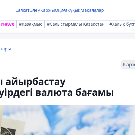
Саясат
Әлем
Қаржы
Оқиға
Құқық
Мақалалар
#Қазақмыс
#Салыстырмалы Қазақстан
#Халық бухг
қтары
Қар
ы айырбастау
әуірдегі валюта бағамы