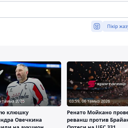
Пікір жаз
06 тамыз 2026
03:59, 06 тамыз 2026
ую клюшку
Ренато Мойкано пров
андра Овечкина
реванш против Брайа
вили на аукцион
Ортеги на UFC 331