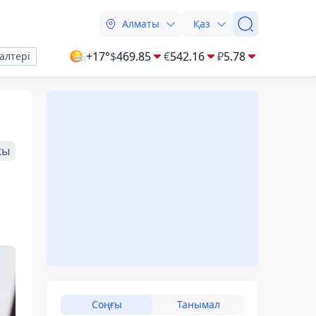
Алматы
Қаз
+17°
$
469.85
€
542.16
₽
5.78
алтері
жы
Соңғы
Танымал