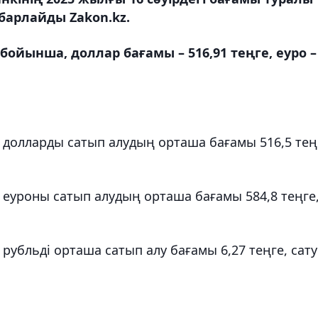
барлайды Zakon.kz.
бойынша, доллар бағамы – 516,91 теңге, еуро –
долларды сатып алудың орташа бағамы 516,5 тең
еуроны сатып алудың орташа бағамы 584,8 теңге
убльді орташа сатып алу бағамы 6,27 теңге, сату