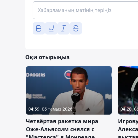
Оқи отырыңыз
04:59, 06 тамыз 2026
04:28, 
Четвёртая ракетка мира
Игров
Оже-Альяссим снялся с
Алекс
"Мастерса" в Монреале
выста