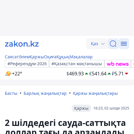
Қаз
Саясат
Әлем
Қаржы
Оқиға
Құқық
Мақалалар
#Референдум-2026
#Қазақстан мақтанышы
+22°
$
469.93
€
541.64
₽
5.71
Басты
Барлық жаңалықтар
Қаржы жаңалықтары
Қаржы
16:23, 02 шілде 2025
2 шілдедегі сауда-саттықта
доллар тағы да арзандады