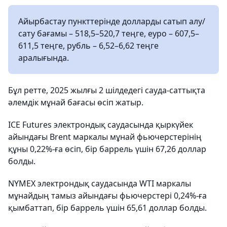
Айырбастау пункттерінде долларды сатып алу/
сату бағамы – 518,5–520,7 теңге, еуро – 607,5–
611,5 теңге, рубль – 6,52–6,62 теңге
аралығында.
Бұл ретте, 2025 жылғы 2 шілдедегі сауда-саттықта
әлемдік мұнай бағасы өсіп жатыр.
ICE Futures электрондық саудасында қыркүйек
айындағы Brent маркалы мұнай фьючерстерінің
құны 0,22%-ға өсіп, бір баррель үшін 67,26 доллар
болды.
NYMEX электрондық саудасында WTI маркалы
мұнайдың тамыз айындағы фьючерстері 0,24%-ға
қымбаттап, бір баррель үшін 65,61 доллар болды.