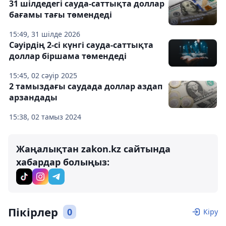
31 шілдедегі сауда-саттықта доллар
бағамы тағы төмендеді
15:49, 31 шілде 2026
Сәуірдің 2-сі күнгі сауда-саттықта
доллар біршама төмендеді
15:45, 02 сәуір 2025
2 тамыздағы саудада доллар аздап
арзандады
15:38, 02 тамыз 2024
Жаңалықтан zakon.kz сайтында
хабардар болыңыз:
Пікірлер
0
Кіру