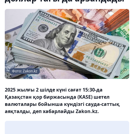
Фото: Zakon.kz
2025 жылғы 2 шілде күні сағат 15:30-да
Қазақстан қор биржасында (KASE) шетел
валюталары бойынша күндізгі сауда-саттық
аяқталды, деп хабарлайды Zakon.kz.