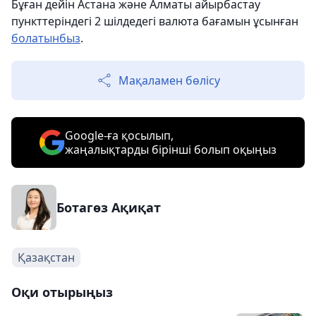
Бұған дейін Астана және Алматы айырбастау
пункттеріндегі 2 шілдедегі валюта бағамын ұсынған
болатынбыз
.
Мақаламен бөлісу
Google-ға қосылып,
жаңалықтарды бірінші болып оқыңыз
Ботагөз Ақиқат
Қазақстан
Оқи отырыңыз