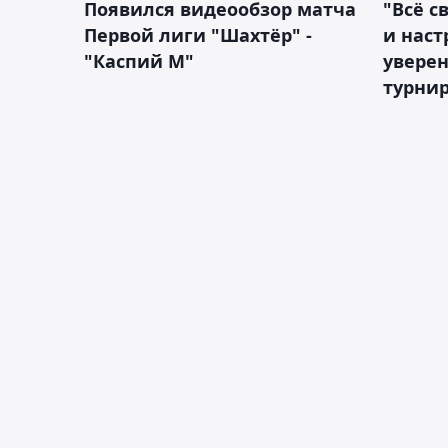
Появился видеообзор матча
"Всё с
Первой лиги "Шахтёр" -
и наст
"Каспий М"
уверен
турни