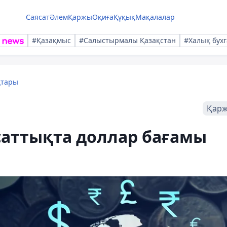
Саясат
Әлем
Қаржы
Оқиға
Құқық
Мақалалар
#Қазақмыс
#Салыстырмалы Қазақстан
#Халық бухг
қтары
Қар
саттықта доллар бағамы