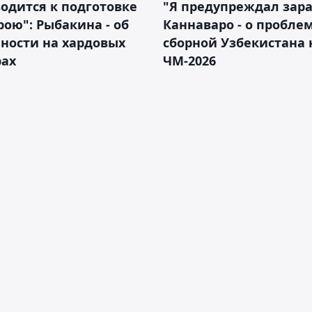
водится к подготовке
"Я предупреждал зара
рою": Рыбакина - об
Каннаваро - о пробле
ности на хардовых
сборной Узбекистана 
рах
ЧМ-2026