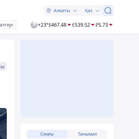
Алматы
Қаз
+23°
$
467.48
€
539.52
₽
5.73
алтері
жы
Соңғы
Танымал