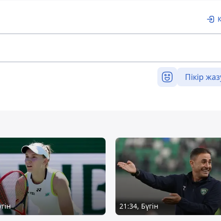
Пікір жаз
үгін
21:34, Бүгін