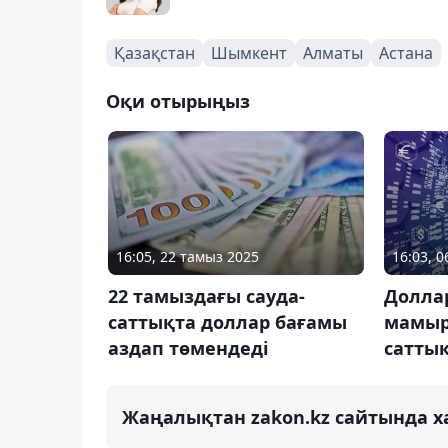
Қазақстан
Шымкент
Алматы
Астана
Оқи отырыңыз
16:05, 22 тамыз 2025
16:03, 
22 тамыздағы сауда-
Долла
саттықта доллар бағамы
мамыр
аздап төмендеді
саттық
Жаңалықтан zakon.kz сайтында х