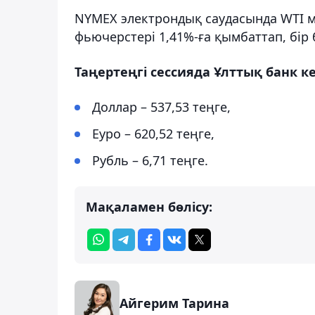
NYMEX электрондық саудасында WTI
фьючерстері 1,41%-ға қымбаттап, бір
Таңертеңгі сессияда Ұлттық банк к
Доллар – 537,53 теңге,
Еуро – 620,52 теңге,
Рубль – 6,71 теңге.
Мақаламен бөлісу:
Айгерим Тарина