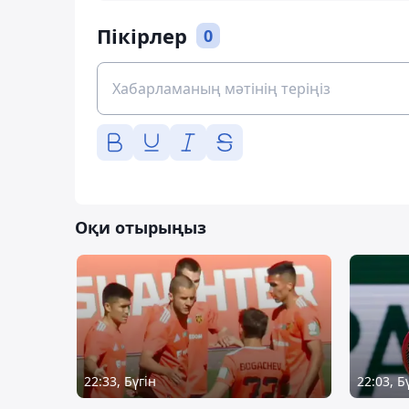
Пікірлер
0
Оқи отырыңыз
22:33, Бүгін
22:03, Б