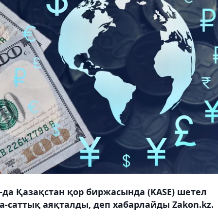
30-да Қазақстан қор биржасында (KASE) шетел
а-саттық аяқталды, деп хабарлайды Zakon.kz.