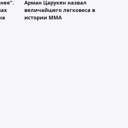
нее".
Арман Царукян назвал
мах
величайшего легковеса в
на
истории ММА