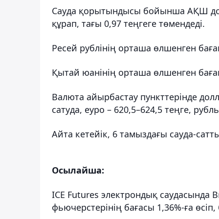
Сауда қорытындысы бойынша АҚШ дол
құрап, тағы 0,97 теңгеге төмендеді.
Ресей рублінің орташа өлшенген бағамы
Қытай юанінің орташа өлшенген бағамы
Валюта айырбастау пункттерінде долл
сатуда, еуро – 620,5–624,5 теңге, рубл
Айта кетейік, 6 тамыздағы сауда-сатт
Осылайша:
ICE Futures электрондық саудасында
фьючерстерінің бағасы 1,36%-ға өсіп,