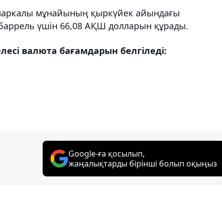
 маркалы мұнайының қыркүйек айындағы
 баррель үшін 66,08 АҚШ долларын құрады.
елесі валюта бағамдарын белгіледі:
Google-ға қосылып,
жаңалықтарды бірінші болып оқыңыз