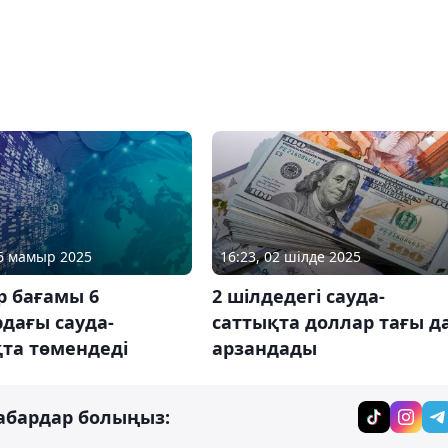
06 мамыр 2025
16:23, 02 шілде 2025
р бағамы 6
2 шілдедегі сауда-
дағы сауда-
саттықта доллар тағы д
та төмендеді
арзандады
абардар болыңыз: