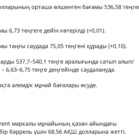
ларының орташа өлшенген бағамы 536,58 теңге
 6,73 теңгеге дейін көтерілді (+0,01).
 таңғы саудада 75,05 теңгені құрады (+0,10).
арды 537,7–540,1 теңге аралығында сатып алып/
ь – 6,63–6,75 теңге деңгейінде саудалануда.
ықта әлемдік мұнай бағалары өсуде.
 Brent маркалы мұнайының қазан айындағы
 бір баррель үшін 68,56 АҚШ долларына жетті.