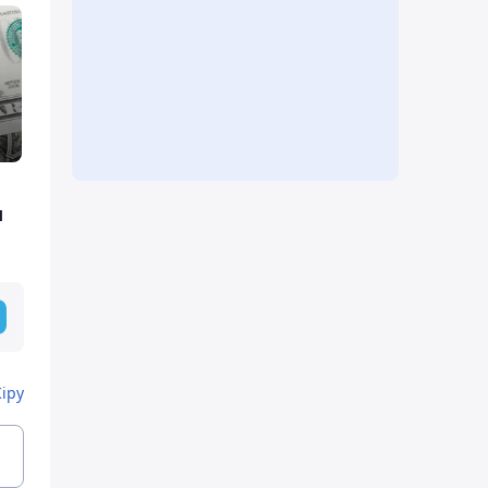
ы
Кіру