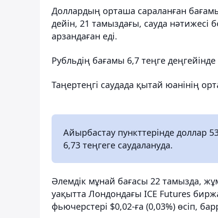
Доллардың орташа сараланған бағамы 5
дейін, 21 тамыздағы, сауда нәтижес
арзандаған еді.
Рубльдің бағамы 6,7 теңге деңгейінде 
Таңертеңгі саудада қытай юанінің орта
Айырбастау пункттерінде доллар 538
6,73 теңгеге саудалануда.
Әлемдік мұнай бағасы 22 тамызда, жұм
уақытта Лондондағы ICE Futures бир
фьючерстері $0,02-ға (0,03%) өсіп, бар