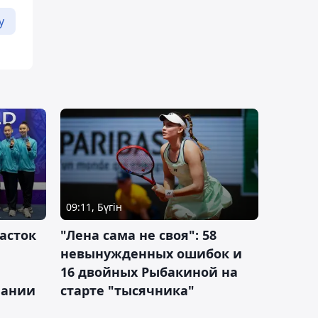
у
09:11, Бүгін
асток
"Лена сама не своя": 58
невынужденных ошибок и
16 двойных Рыбакиной на
мании
старте "тысячника"