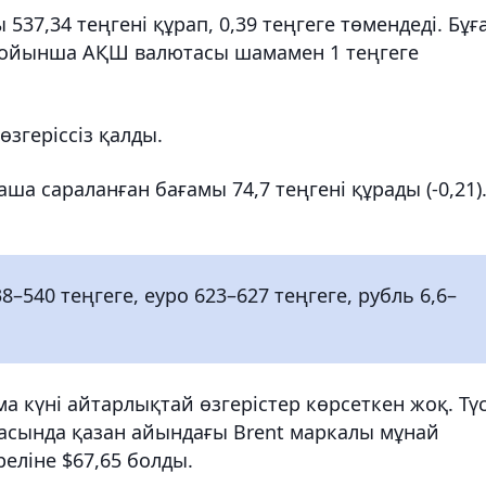
37,34 теңгені құрап, 0,39 теңгеге төмендеді. Бұғ
і бойынша АҚШ валютасы шамамен 1 теңгеге
өзгеріссіз қалды.
ша сараланған бағамы 74,7 теңгені құрады (-0,21)
–540 теңгеге, еуро 623–627 теңгеге, рубль 6,6–
а күні айтарлықтай өзгерістер көрсеткен жоқ. Түс
жасында қазан айындағы Brent маркалы мұнай
реліне $67,65 болды.