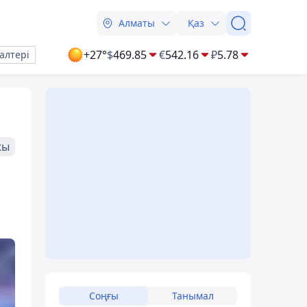
Алматы
Қаз
+27°
$
469.85
€
542.16
₽
5.78
алтері
жы
Соңғы
Танымал