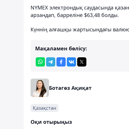
NYMEX электрондық саудасында қазан 
арзандап, барреліне $63,48 болды.
Күннің алғашқы жартысындағы валю
Мақаламен бөлісу:
Ботагөз Ақиқат
Қазақстан
Оқи отырыңыз