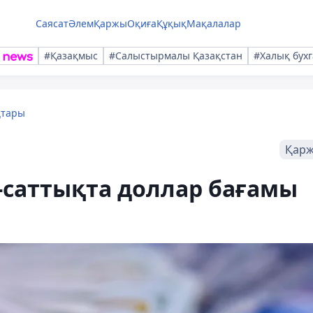
Саясат
Әлем
Қаржы
Оқиға
Құқық
Мақалалар
#Қазақмыс
#Салыстырмалы Қазақстан
#Халық бухг
қтары
Қар
-саттықта доллар бағамы