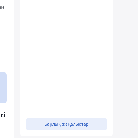
ан
.
кі
Барлық жаңалықтар