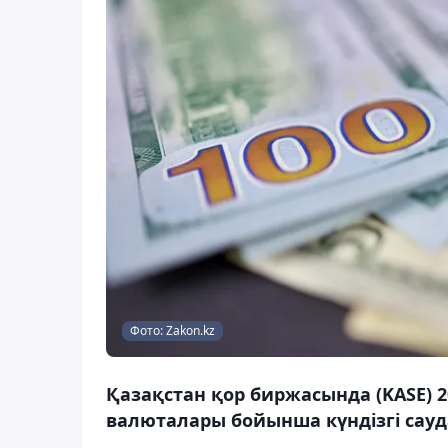
Фото: Zakon.kz
Қазақстан қор биржасында (KASE) 2
валюталары бойынша күндізгі сауд