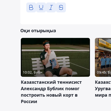
Оқи отырыңыз
10:02, Бүгін
09:45, Б
Казахстанский теннисист
Казахс
Александр Бублик помог
Уругв
построить новый корт в
мира п
России