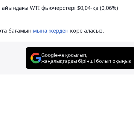
айындағы WTI фьючерстері $0,04-қа (0,06%)
юта бағамын
мына жерден
көре аласыз.
Google-ға қосылып,
жаңалықтарды бірінші болып оқыңыз