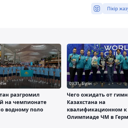
Пікір жаз
үгін
09:31, Бүгін
тан разгромил
Чего ожидать от гимн
ай на чемпионате
Казахстана на
о водному поло
квалификационном к
Олимпиаде ЧМ в Гер