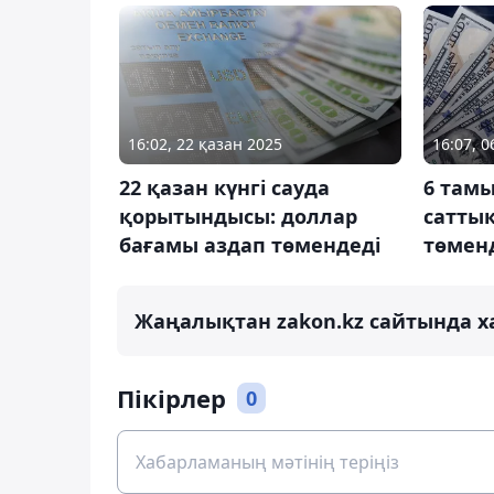
16:02, 22 қазан 2025
16:07, 
22 қазан күнгі сауда
6 тамы
қорытындысы: доллар
сатты
бағамы аздап төмендеді
төмен
Жаңалықтан zakon.kz сайтында х
Пікірлер
0