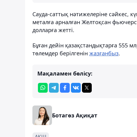
Сауда-саттық нәтижелеріне сәйкес, к
металға арналған Желтоқсан фьючерсте
долларға жетті.
Бұған дейін қазақстандықтарға 555 м
төлемдер берілгенін
жазғанбыз
.
Мақаламен бөлісу:
Ботагөз Ақиқат
АҚШ