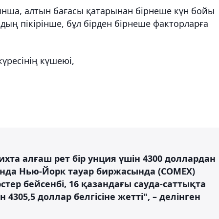
нша, алтын бағасы қатарынан бірнеше күн бойы
ың пікірінше, бұл бірден бірнеше факторларға
үресінің күшеюі,
та алғаш рет бір унция үшін 4300 доллардан
ында Нью-Йорк тауар биржасында (COMEX)
тер бейсенбі, 16 қазандағы сауда-саттықта
 4305,5 доллар белгісіне жетті", – делінген