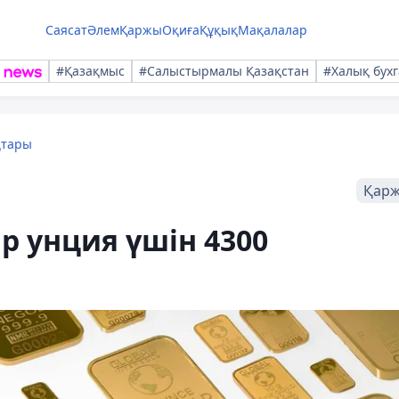
Саясат
Әлем
Қаржы
Оқиға
Құқық
Мақалалар
#Қазақмыс
#Салыстырмалы Қазақстан
#Халық бухг
қтары
Қар
р унция үшін 4300