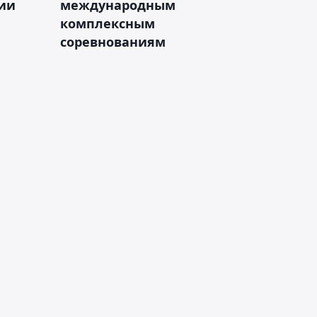
зии
международным
комплексным
соревнованиям