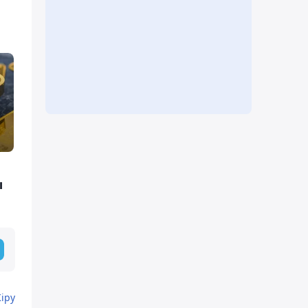
ы
Кіру