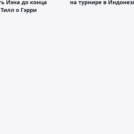
ь Иэна до конца
на турнире в Индоне
 Тилл о Гэрри