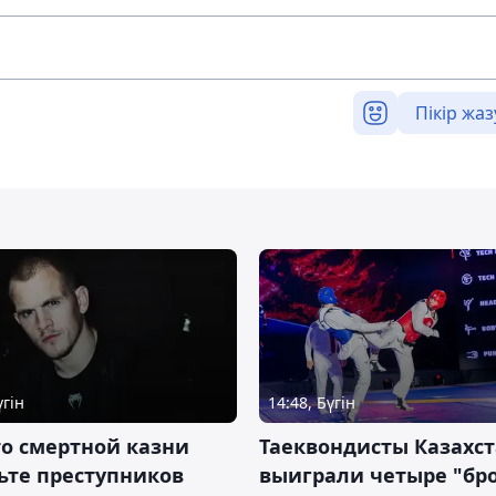
Пікір жаз
үгін
14:48, Бүгін
о смертной казни
Таеквондисты Казахс
ьте преступников
выиграли четыре "бр