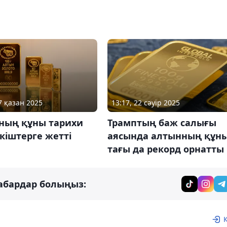
7 қазан 2025
13:17, 22 сәуір 2025
ның құны тарихи
Трамптың баж салығы
кіштерге жетті
аясында алтынның құн
тағы да рекорд орнатты
абардар болыңыз: