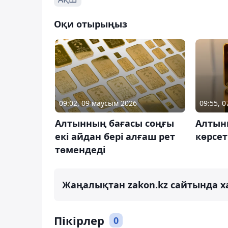
Оқи отырыңыз
09:02, 09 маусым 2026
09:55, 0
Алтынның бағасы соңғы
Алтын
екі айдан бері алғаш рет
көрсет
төмендеді
Жаңалықтан zakon.kz сайтында х
Пікірлер
0