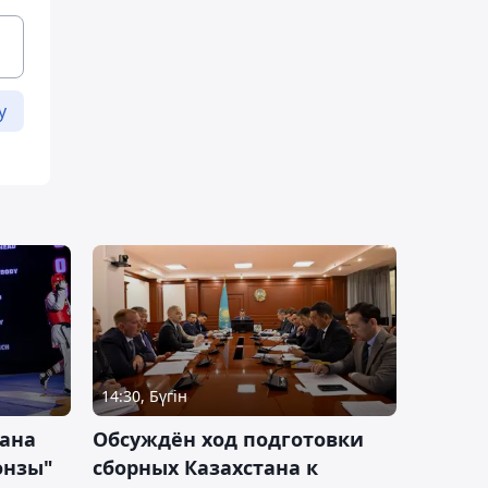
у
14:30, Бүгін
тана
Обсуждён ход подготовки
онзы"
сборных Казахстана к