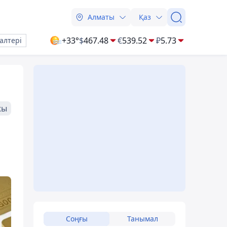
Алматы
Қаз
+33°
$
467.48
€
539.52
₽
5.73
алтері
жы
Соңғы
Танымал