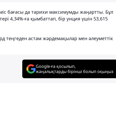
үміс бағасы да тарихи максимумды жаңартты. Бұл
рі 4,34%-ға қымбаттап, бір унция үшін 53,615
лрд теңгеден астам жәрдемақылар мен әлеуметтік
Google-ға қосылып,
жаңалықтарды бірінші болып оқыңыз