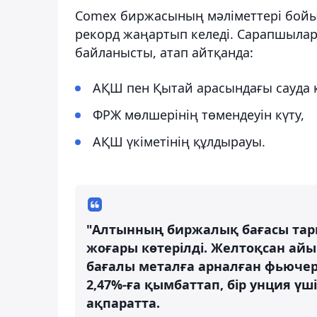
Comex биржасының мәліметтері бойы
рекорд жаңартып келеді. Сарапшылард
байланысты, атап айтқанда:
АҚШ пен Қытай арасындағы сауда к
ФРЖ мөлшерінің төмендеуін күту,
АҚШ үкіметінің құлдырауы.
"Алтынның биржалық бағасы тарих
жоғары көтерілді. Желтоқсан ай
бағалы металға арналған фьючерс
2,47%-ға қымбаттап, бір унция үшін
ақпаратта.