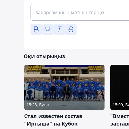
Оқи отырыңыз
15:28, Бүгін
15:09, Б
Стал известен состав
"Вмест
"Иртыша" на Кубок
застав