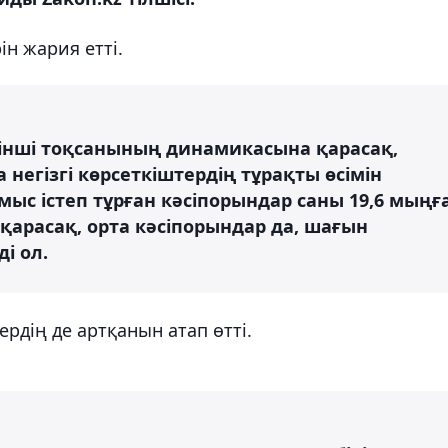
н жария етті.
інші тоқсанының динамикасына қарасақ,
негізгі көрсеткіштердің тұрақты өсімін
мыс істеп тұрған кәсіпорындар саны 19,6 мыңғ
арасақ, орта кәсіпорындар да, шағын
ді ол.
ердің де артқанын атап өтті.