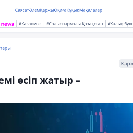
Саясат
Әлем
Қаржы
Оқиға
Құқық
Мақалалар
#Қазақмыс
#Салыстырмалы Қазақстан
#Халық бухг
қтары
Қар
емі өсіп жатыр –