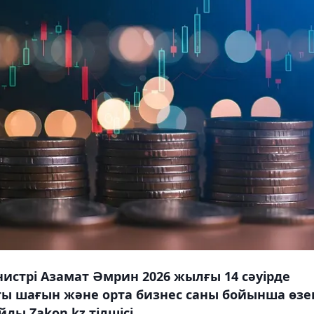
истрі Азамат Әмрин 2026 жылғы 14 сәуірде
ғы шағын және орта бизнес саны бойынша өзе
ды Zakon.kz тілшісі.