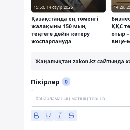
15:50, 14 сәуір 2026
14:29, 
Қазақстанда ең төменгі
Бизнес
жалақыны 150 мың
ҚҚС т
теңгеге дейін көтеру
отыр –
жоспарлануда
вице-
Жаңалықтан zakon.kz сайтында х
Пікірлер
0