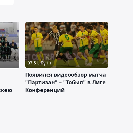
07:51, Бүгін
Появился видеообзор матча
"Партизан" – "Тобыл" в Лиге
оккею
Конференций