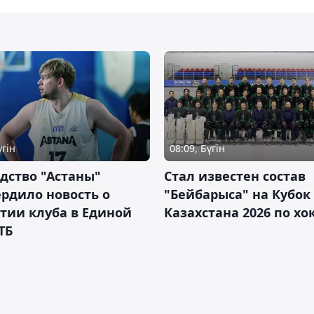
үгін
08:09, Бүгін
дство "Астаны"
Стал известен состав
рдило новость о
"Бейбарыса" на Кубок
тии клуба в Единой
Казахстана 2026 по х
ТБ