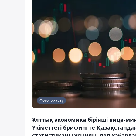
Фото: pixabay
Ұлттық экономика бірінші вице-мин
Үкіметтегі брифингте Қазақстанда
статистиканы ұсынды, деп хабарлай