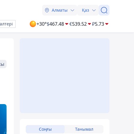
Алматы
Қаз
+30°
$
467.48
€
539.52
₽
5.73
алтері
жы
Соңғы
Танымал