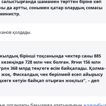
 салыстырғанда шамамен төрттен біріне көп
ны да артты, сонымен қатар олардың сомасы
-министр.
жанов қолдады.
 жылдың бірінші тоқсанында чектер саны 885
кезеңінде 728 млн чек болған. Яғни 156 млн
трлн 368 млрд теңгеге өсім байқалады. Қолма-
 жоқ. Фискалдық чек берілмей есеп айырысу
еңкеге кетуін байқап отырған жоқпыз", – деп
лық органдары бақылауға алатындығын
жазғанбыз