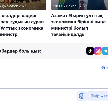
25 қыркүйек 2025
18:09, 21 ақпан 2025
 өкілдері өздері
Азамат Әмрин ұлттық
өлеу құқығын сұрап
экономика бірінші вице-
 Ұлттық экономика
министрі болып
министрі
тағайындалды
абардар болыңыз:
Пікір жаз