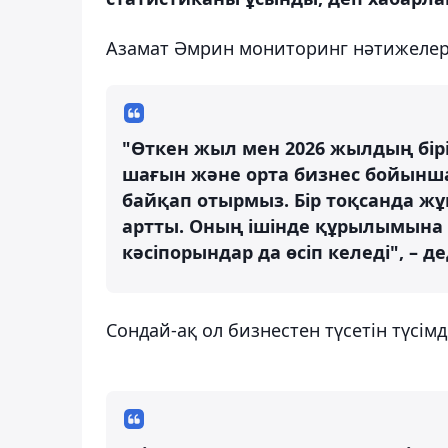
Азамат Әмрин мониторинг нәтижелері
"Өткен жыл мен 2026 жылдың бір
шағын және орта бизнес бойынша 
байқап отырмыз. Бір тоқсанда жұ
артты. Оның ішінде құрылымына қ
кәсіпорындар да өсіп келеді", – де
Сондай-ақ ол бизнестен түсетін түсімд