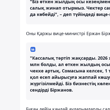
"Біз өткен жылдың осы кезеңімен
салық жинап отырмыз. Чектер са
да көбейді", – деп түйіндеді вице
Оны Қаржы вице-министрі Ержан Бір
"Кассалық тәртіп жақсарды. 2026
млн болды, ал өткен жылдың осы 
чекке артық. Сомасына келсек, 1 
қол есеп айырысуға жаппай көшу
жүргізілмейді. Біз бизнестің көл
сендірді Біржанов.
Бұған дейін қандай аударымдарды са