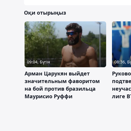
Оқи отырыңыз
09:04, Бүгін
08:36, Б
Арман Царукян выйдет
Руково
значительным фаворитом
подтве
на бой против бразильца
неучас
Маурисио Руффи
лиге В