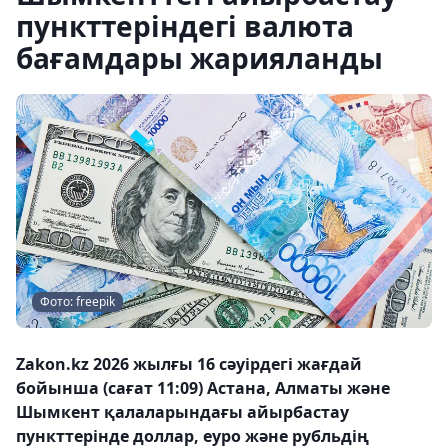
пункттеріндегі валюта
бағамдары жарияланды
Фото: freepik
Zakon.kz 2026 жылғы 16 сәуірдегі жағдай
бойынша (сағат 11:09) Астана, Алматы және
Шымкент қалаларындағы айырбастау
пункттерінде доллар, еуро және рубльдің