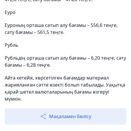
Еуро
Еуроның орташа сатып алу бағамы – 556,6 теңге,
сату бағамы – 561,5 теңге.
Рубль
Рубльдің орташа сатып алу бағамы – 6,20 теңге, сату
бағамы – 6,28 теңге.
Айта кетейік, көрсетілген бағамдар материал
жарияланған сәтте өзекті болып табылады. Уақытқа
қарай шетел валюталарының бағамы өзгеруі
мүмкін.
Мақаламен бөлісу