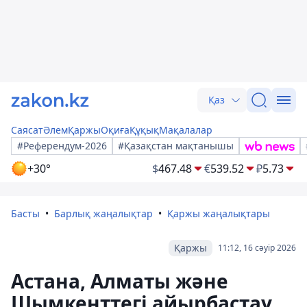
Қаз
Саясат
Әлем
Қаржы
Оқиға
Құқық
Мақалалар
#Референдум-2026
#Қазақстан мақтанышы
+30°
$
467.48
€
539.52
₽
5.73
Басты
Барлық жаңалықтар
Қаржы жаңалықтары
Қаржы
11:12, 16 сәуір 2026
Астана, Алматы және
Шымкенттегі айырбастау