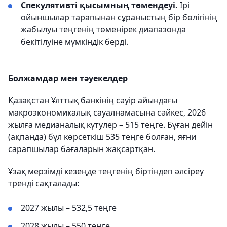
Спекулятивті қысымның төмендеуі.
Ірі
ойыншылар тарапынан сұраныстың бір бөлігінің
жабылуы теңгенің төменірек диапазонда
бекітілуіне мүмкіндік берді.
Болжамдар мен тәуекелдер
Қазақстан Ұлттық банкінің сәуір айындағы
макроэкономикалық сауалнамасына сәйкес, 2026
жылға медианалық күтулер – 515 теңге. Бұған дейін
(ақпанда) бұл көрсеткіш 535 теңге болған, яғни
сарапшылар бағаларын жақсартқан.
Ұзақ мерзімді кезеңде теңгенің біртіндеп әлсіреу
тренді сақталады:
2027 жылы – 532,5 теңге
2028 жылы – 550 теңге