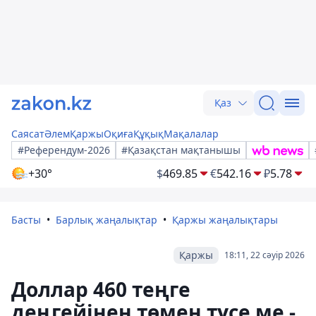
Қаз
Саясат
Әлем
Қаржы
Оқиға
Құқық
Мақалалар
#Референдум-2026
#Қазақстан мақтанышы
+30°
$
469.85
€
542.16
₽
5.78
Басты
Барлық жаңалықтар
Қаржы жаңалықтары
Қаржы
18:11, 22 сәуір 2026
Доллар 460 теңге
деңгейінен төмен түсе ме -