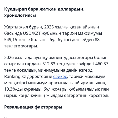
Құлдырап бара жатқан доллардың
хронологиясы
Жарты жыл бұрын, 2025 жылғы қазан айының
басында USD/KZT жұбының тарихи максимумы
549,15 теңге болған – бұл бүгінгі деңгейден 88
теңгеге жоғары.
2026 жылы да ауытқу амплитудасы жоғары болып
отыр: қаңтардағы 512,83 теңгеден сәуірдегі 460,37
теңге локалдық минимумына дейін өзгерді.
Ranking.kz деректеріне
сәйкес
, тарихи максимум
мен қазіргі минимум арасындағы айырмашылық
19,3%-ды құрайды, бұл жоғары құбылмалылық пен
нарық көңіл-күйінің жылдам өзгеретінін көрсетеді.
Ревальвация факторлары