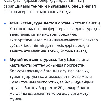
Қазақстан қаржыгерлер қауымдастығының
сарапшылары теңгенің нығаюына бірнеше негізгі
фактор әсер етіп отырғанын айтады.
Ұсыныстың сұраныстан артуы.
Ұлттық банктің
Ұлттық қордан трансферттер аясындағы тұрақты
валюталық сатылымдары, сондай-ақ
экспорттаушылар мен квазимемлекеттік сектор
субъектілерінің міндетті түсімдері нарықта
валюта өтімділігінің артық болуына әкелді.
Мұнай конъюнктурасы.
Таяу Шығыстағы
қақтығысты реттеу бойынша прогрестің
болмауы аясында бағаның өсуі валюталық
түсімнің артуын қамтамасыз етті. 2026 жылы
Қазақстанның экспорттық табысы мұнайдың
орташа бағасы барреліне 80 доллар болған
жағдайда шамамен 98 млрд долларға жетуі
мүмкін.