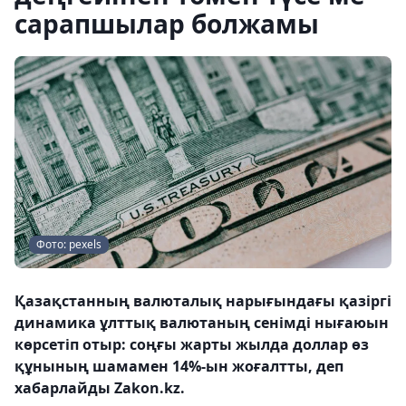
сарапшылар болжамы
Фото: pexels
Қазақстанның валюталық нарығындағы қазіргі
динамика ұлттық валютаның сенімді нығаюын
көрсетіп отыр: соңғы жарты жылда доллар өз
құнының шамамен 14%-ын жоғалтты, деп
хабарлайды Zakon.kz.