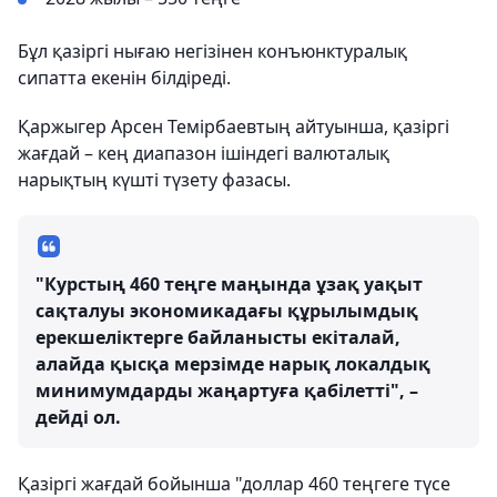
Бұл қазіргі нығаю негізінен конъюнктуралық
сипатта екенін білдіреді.
Қаржыгер Арсен Темірбаевтың айтуынша, қазіргі
жағдай – кең диапазон ішіндегі валюталық
нарықтың күшті түзету фазасы.
"Курстың 460 теңге маңында ұзақ уақыт
сақталуы экономикадағы құрылымдық
ерекшеліктерге байланысты екіталай,
алайда қысқа мерзімде нарық локалдық
минимумдарды жаңартуға қабілетті", –
дейді ол.
Қазіргі жағдай бойынша "доллар 460 теңгеге түсе