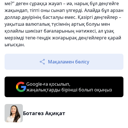
ме?" деген сұраққа жауап – иә, нарық бұл деңгейге
жақындап, тіпті оны сынап үлгерді. Алайда бұл арзан
доллар дәуірінің басталуы емес. Қазіргі деңгейлер –
уақытша валюталық түсімнің артық болуы мен
қолайлы шикізат бағаларының нәтижесі, ал ұзақ
мерзімді тепе-теңдік жоғарырақ деңгейлерге қарай
ығысқан.
Мақаламен бөлісу
Google-ға қосылып,
жаңалықтарды бірінші болып оқыңыз
Ботагөз Ақиқат