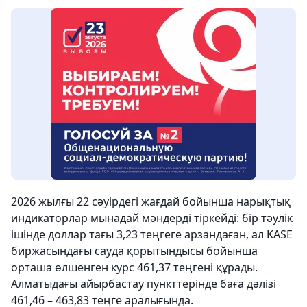
2026 жылғы 22 сәуірдегі жағдай бойынша нарықтық
индикаторлар мынадай мәндерді тіркейді: бір тәулік
ішінде доллар тағы 3,23 теңгеге арзандаған, ал KASE
биржасындағы сауда қорытындысы бойынша
орташа өлшенген курс 461,37 теңгені құрады.
Алматыдағы айырбастау пункттерінде баға дәлізі
461,46 – 463,83 теңге аралығында.