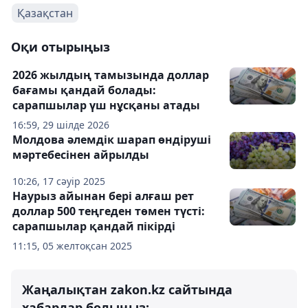
Қазақстан
Оқи отырыңыз
2026 жылдың тамызында доллар
бағамы қандай болады:
сарапшылар үш нұсқаны атады
16:59, 29 шілде 2026
Молдова әлемдік шарап өндіруші
мәртебесінен айрылды
10:26, 17 сәуір 2025
Наурыз айынан бері алғаш рет
доллар 500 теңгеден төмен түсті:
сарапшылар қандай пікірді
11:15, 05 желтоқсан 2025
Жаңалықтан zakon.kz сайтында
хабардар болыңыз: