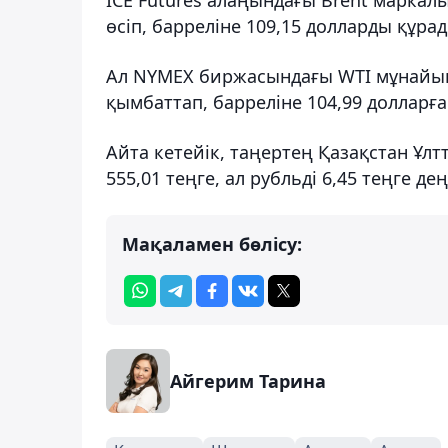
өсіп, барреліне 109,15 долларды құрад
Ал NYMEX биржасындағы WTI мұнайын
қымбаттап, барреліне 104,99 долларға
Айта кетейік, таңертең Қазақстан Ұлт
555,01 теңге, ал рубльді 6,45 теңге де
Мақаламен бөлісу:
Айгерим Тарина