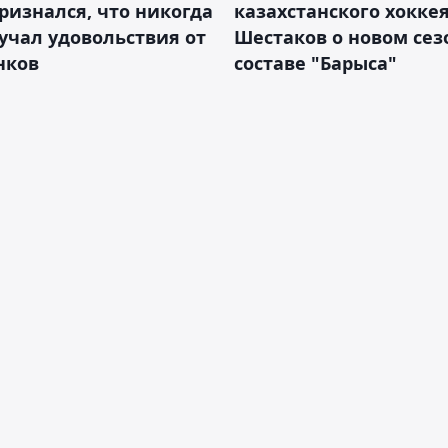
ризнался, что никогда
казахстанского хокке
учал удовольствия от
Шестаков о новом сез
нков
составе "Барыса"