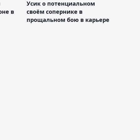
я
Усик о потенциальном
оне в
своём сопернике в
прощальном бою в карьере