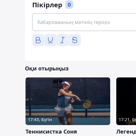
Пікірлер
0
Оқи отырыңыз
17:43, Бүгін
17:21, Б
Теннисистка Соня
Леген