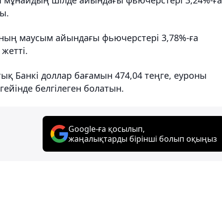
ы.
ың маусым айындағы фьючерстері 3,78%-ға
 жетті.
тық Банкі доллар бағамын 474,04 теңге, еуроны
ңгейінде белгілеген болатын.
Google-ға қосылып,
жаңалықтарды бірінші болып оқыңыз