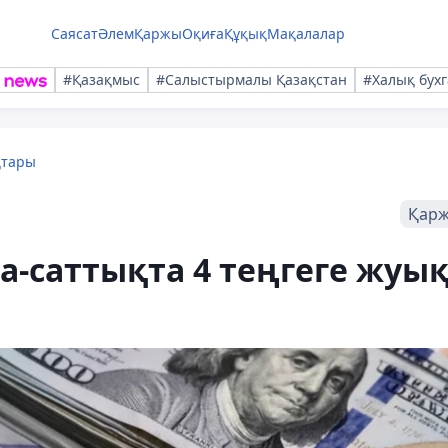
Саясат
Әлем
Қаржы
Оқиға
Құқық
Мақалалар
#Қазақмыс
#Салыстырмалы Қазақстан
#Халық бухг
қтары
Қар
а-саттықта 4 теңгеге жуы