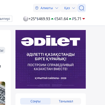
Алматы
Қаз
+25°
$
469.93
€
541.64
₽
5.71
алтері
жы
қ
Соңғы
Танымал