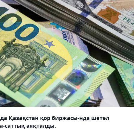
0-да Қазақстан қор биржасы-нда шетел
а-саттық аяқталды.