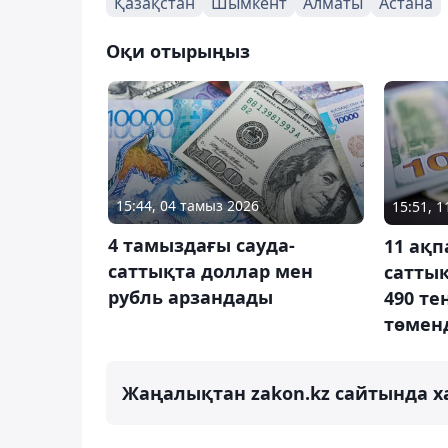
Қазақстан
Шымкент
Алматы
Астана
Оқи отырыңыз
15:44, 04 тамыз 2026
15:51, 
4 тамыздағы сауда-
11 ақп
саттықта доллар мен
сатты
рубль арзандады
490 те
төмен
Жаңалықтан zakon.kz сайтында х