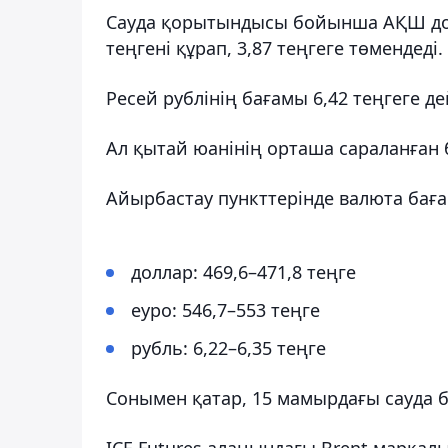
Сауда қорытындысы бойынша АҚШ дол
теңгені құрап, 3,87 теңгеге төмендеді.
Ресей рублінің бағамы 6,42 теңгеге дей
Ал қытай юанінің орташа сараланған б
Айырбастау пункттерінде валюта бағ
доллар: 469,6–471,8 теңге
еуро: 546,7–553 теңге
рубль: 6,22–6,35 теңге
Сонымен қатар, 15 мамырдағы сауда б
ICE Futures алаңындағы Brent маркал