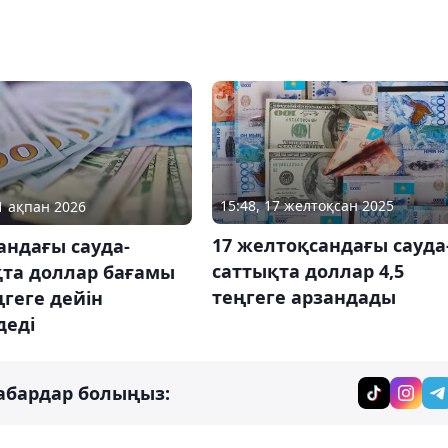
15:48, 17 желтоқсан 2025
11 ақпан 2026
17 желтоқсандағы сауда
андағы сауда-
саттықта доллар 4,5
қта доллар бағамы
теңгеге арзандады
ңгеге дейін
деді
абардар болыңыз: