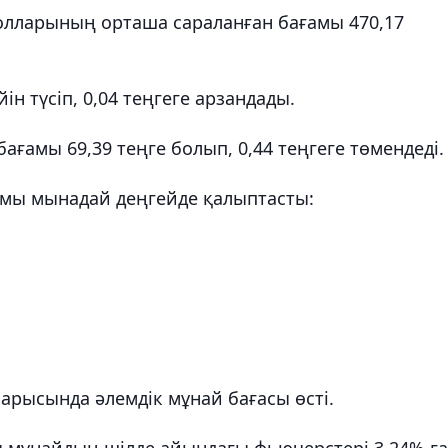
ларының орташа сараланған бағамы 470,17
ін түсіп, 0,04 теңгеге арзандады.
ағамы 69,39 теңге болып, 0,44 теңгеге төмендеді.
амы мынадай деңгейде қалыптасты:
арысында әлемдік мұнай бағасы өсті.
ы мұнайдың шілде айындағы фьючерстері 3,24%-ға