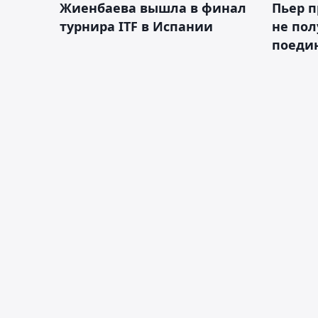
Жиенбаева вышла в финал
Пьер п
турнира ITF в Испании
не пол
поеди