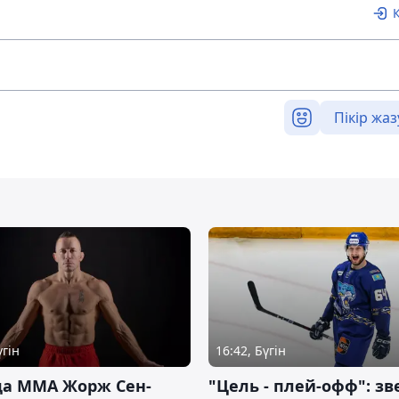
Пікір жаз
үгін
16:42, Бүгін
да ММА Жорж Сен-
"Цель - плей-офф": зв