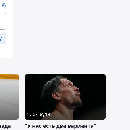
Кіру
у
15:57, Бүгін
езда
"У нас есть два варианта":