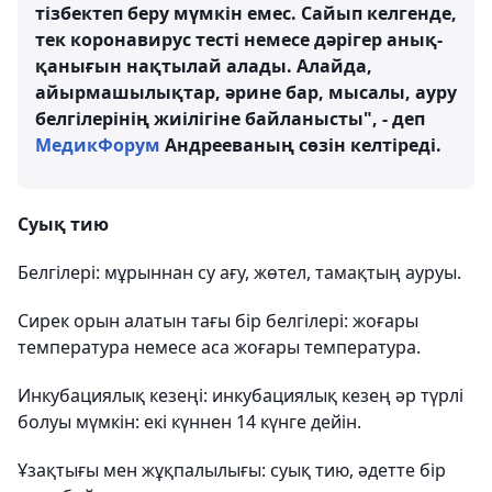
тізбектеп беру мүмкін емес. Сайып келгенде,
тек коронавирус тесті немесе дәрігер анық-
қанығын нақтылай алады. Алайда,
айырмашылықтар, әрине бар, мысалы, ауру
белгілерінің жиілігіне байланысты", - деп
МедикФорум
Андрееваның сөзін келтіреді.
Суық тию
Белгілері: мұрыннан су ағу, жөтел, тамақтың ауруы.
Сирек орын алатын тағы бір белгілері: жоғары
температура немесе аса жоғары температура.
Инкубациялық кезеңі:
инкубациялық кезең әр түрлі
болуы мүмкін: екі күннен 14 күнге дейін.
Ұзақтығы мен жұқпалылығы: суық тию, әдетте бір