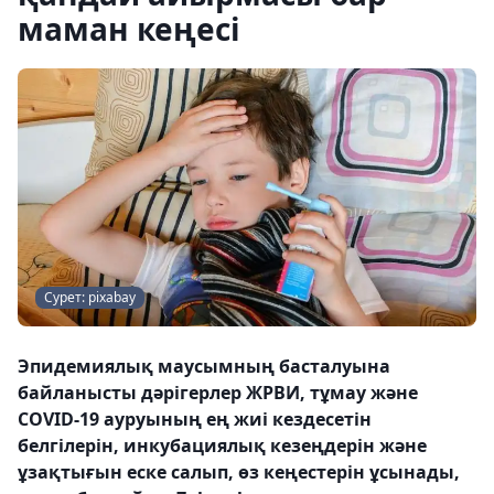
маман кеңесі
Сурет: pixabay
Эпидемиялық маусымның басталуына
байланысты дәрігерлер ЖРВИ, тұмау және
COVID-19 ауруының ең жиі кездесетін
белгілерін, инкубациялық кезеңдерін және
ұзақтығын еске салып, өз кеңестерін ұсынады,