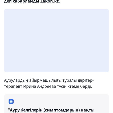
деп хабарлайды Zakon.kz.
Аурулардың айырмашылығы туралы дәрігер-
терапевт Ирина Андреева түсініктеме берді.
"Ауру белгілерін (симптомдарын) нақты