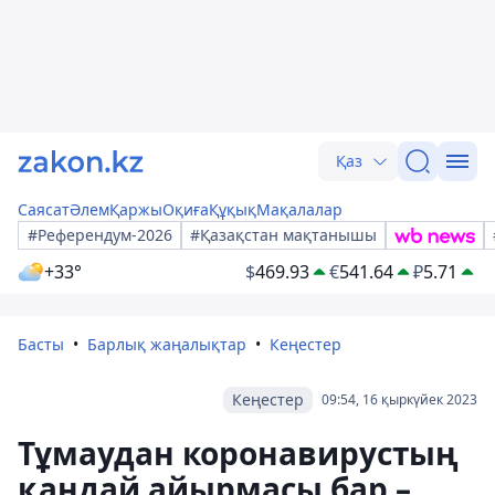
Қаз
Саясат
Әлем
Қаржы
Оқиға
Құқық
Мақалалар
#Референдум-2026
#Қазақстан мақтанышы
+33°
$
469.93
€
541.64
₽
5.71
Басты
Барлық жаңалықтар
Кеңестер
Кеңестер
09:54, 16 қыркүйек 2023
Тұмаудан коронавирустың
қандай айырмасы бар –