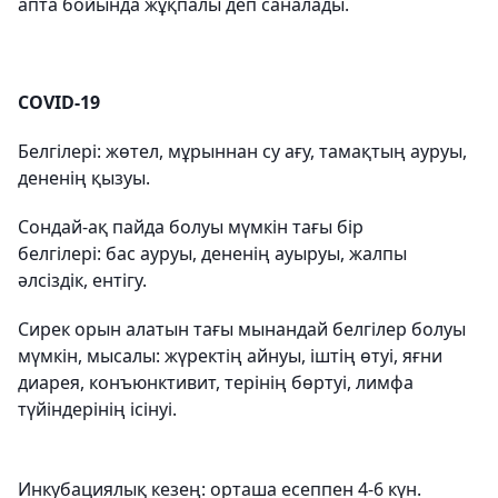
апта бойында жұқпалы деп саналады.
COVID-19
Белгілері: жөтел, мұрыннан су ағу, тамақтың ауруы,
дененің қызуы.
Сондай-ақ пайда болуы мүмкін тағы бір
белгілері: бас ауруы, дененің ауыруы, жалпы
әлсіздік, ентігу.
Сирек орын алатын тағы мынандай белгілер болуы
мүмкін, мысалы: жүректің айнуы, іштің өтуі, яғни
диарея, конъюнктивит, терінің бөртуі, лимфа
түйіндерінің ісінуі.
Инкубациялық кезең: орташа есеппен 4-6 күн.