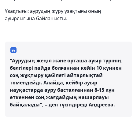
Ұзақтығы: аурудың жүру ұзақтығы оның
ауырлығына байланысты.
"Аурудың жеңіл және орташа ауыр түрінің
белгілері пайда болғаннан кейін 10 күннен
соң жұқтыру қабілеті айтарлықтай
төмендейді. Алайда, кейбір ауыр
науқастарда ауру басталғаннан 8-15 күн
өткеннен соң жағдайдың нашарлауы
байқалады", – деп түсіндіреді Андреева.