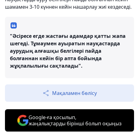
шамамен 3-10 күннен кейін нашарлау жиі кездеседі.
"Әсіресе егде жастағы адамдар қатты жапа
шегеді. Тұмаумен ауыратын науқастарда
аурудың алғашқы белгілері пайда
болғаннан кейін бір апта бойында
жұқпалылығы сақталады".
Мақаламен бөлісу
Google-ға қосылып,
жаңалықтарды бірінші болып оқыңыз