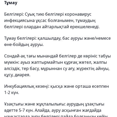
Тұмау
Белгілері: Суық тию белгілері коронавирус
инфекциясына ұқсас болғанымен, тұмаудың
белгілері олардан айтарлықтай ерекшеленеді.
Тұмау белгілері: қалшылдау, бас ауруы және/немесе
өне-бойдың ауруы.
Сондай-ақ тағы мынандай белгілер де көрініс табуы
мүмкін: ауыз жаптырмайтын құрғақ жөтел, жалпы
әлсіздік, тер басу, мұрыннан су ағу, жүректің айнуы,
құсу, диарея.
Инкубациялық кезеңі: қысқа және орташа есеппен
1-2 күн.
Ұзақтығы және жұқпалылығы: аурудың ұзақтығы
әдетте 5-7 күн. Алайда, ауру асқынған жағдайда
науқастарда ауру белгілері пайда болғаннан кейін