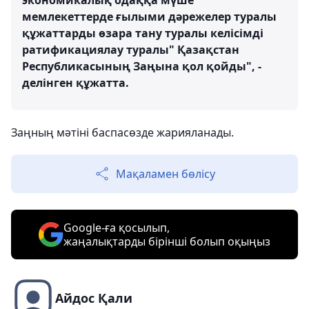
экономикалық одаққа мүше
мемлекеттерде ғылыми дәрежелер туралы
құжаттарды өзара тану туралы келісімді
ратификациялау туралы" Қазақстан
Республикасының Заңына қол қойды", -
делінген құжатта.
Заңның мәтіні баспасөзде жарияланады.
Мақаламен бөлісу
Google-ға қосылып,
жаңалықтарды бірінші болып оқыңыз
Айдос Қали