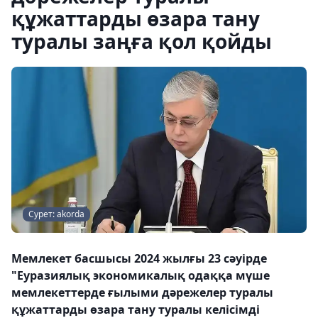
құжаттарды өзара тану
туралы заңға қол қойды
Сурет: akorda
Мемлекет басшысы 2024 жылғы 23 сәуірде
"Еуразиялық экономикалық одаққа мүше
мемлекеттерде ғылыми дәрежелер туралы
құжаттарды өзара тану туралы келісімді