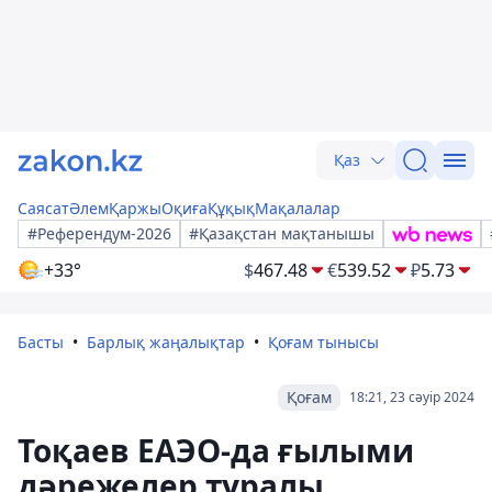
Қаз
Саясат
Әлем
Қаржы
Оқиға
Құқық
Мақалалар
#Референдум-2026
#Қазақстан мақтанышы
+33°
$
467.48
€
539.52
₽
5.73
Басты
Барлық жаңалықтар
Қоғам тынысы
Қоғам
18:21, 23 сәуір 2024
Тоқаев ЕАЭО-да ғылыми
дәрежелер туралы