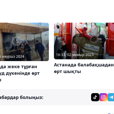
16:33, 02 мамыр 2023
16 наурыз 2024
Астанада балабақшадан
да жеке тұрған
өрт шықты
д дүкенінде өрт
ы
абардар болыңыз: