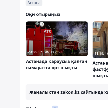
Астана
Оқи отырыңыз
20:38, 06 тамыз 2024
11:19, 
Астанада қараусыз қалған
Астана
ғимаратта өрт шықты
фастфу
шықт
Жаңалықтан zakon.kz сайтында х