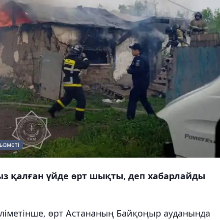
қызметі
сыз қалған үйде өрт шықты, деп хабарлайды
әліметінше, өрт Астананың Байқоңыр ауданында