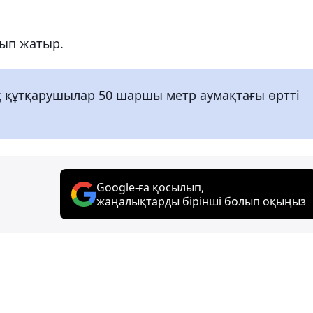
лып жатыр.
ық құтқарушылар 50 шаршы метр аумақтағы өртті
Google-ға қосылып,
жаңалықтарды бірінші болып оқыңыз