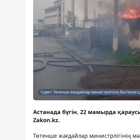
Сурет: Төтенше жағдайлар министрлігінің баспасөз 
Астанада бүгін, 22 мамырда қарау
Zakon.kz.
Төтенше жағдайлар министрлігінің м