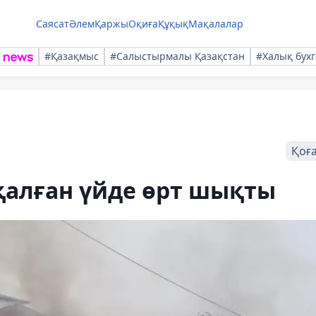
Саясат
Әлем
Қаржы
Оқиға
Құқық
Мақалалар
#Қазақмыс
#Салыстырмалы Қазақстан
#Халық бухг
Қоғ
қалған үйде өрт шықты