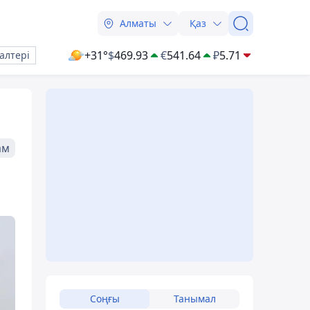
Алматы
Қаз
+31°
$
469.93
€
541.64
₽
5.71
алтері
ам
Соңғы
Танымал