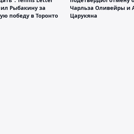
ать": Tennis Letter
подетвердил отмену 
лил Рыбакину за
Чарльза Оливейры и 
ую победу в Торонто
Царукяна