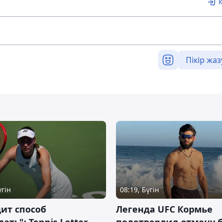
Пікір жаз
үгін
08:19, Бүгін
ит способ
Легенда UFC Кормье