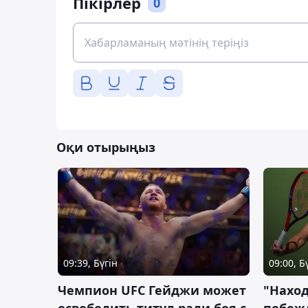
Пікірлер
0
Оқи отырыңыз
09:39, Бүгін
09:00, Б
Чемпион UFC Гейджи может
"Наход