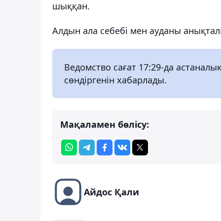
шыққан.
Алдын ала себебі мен ауданы анықта
Ведомство сағат 17:29-да астанал
сөндіргенін хабарлады.
Мақаламен бөлісу:
Айдос Қали