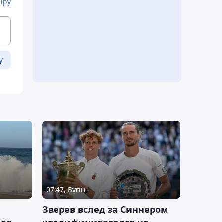
Кіру
у
07:47, Бүгін
Зверев вслед за Синнером