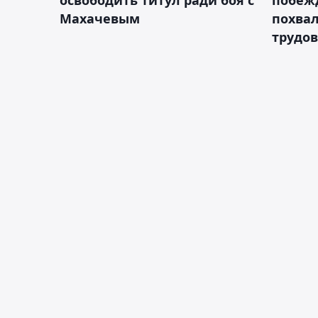
освободить титул ради боя с
побежд
Махачевым
похва
трудов