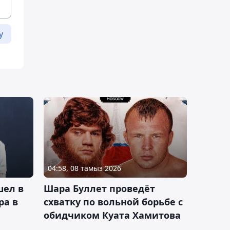
у
04:58, 08 тамыз 2026
шел в
Шара Буллет проведёт
ра в
схватку по вольной борьбе с
обидчиком Куата Хамитова