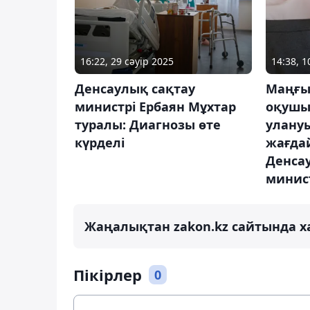
16:22, 29 сәуір 2025
14:38, 
Денсаулық сақтау
Маңғы
министрі Ербаян Мұхтар
оқушы
туралы: Диагнозы өте
улану
күрделі
жағда
Денса
минист
Жаңалықтан zakon.kz сайтында х
Пікірлер
0