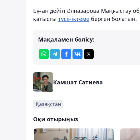
Бұған дейін Әлназарова Маңғыстау 
қатысты
түсініктеме
берген болатын.
Мақаламен бөлісу:
Камшат Сатиева
Қазақстан
Оқи отырыңыз