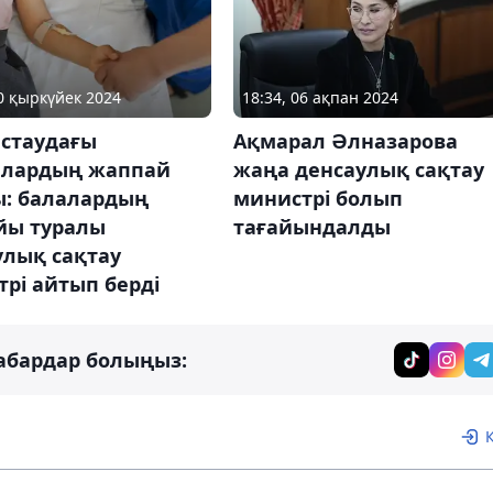
10 қыркүйек 2024
18:34, 06 ақпан 2024
стаудағы
Ақмарал Әлназарова
лардың жаппай
жаңа денсаулық сақтау
ы: балалардың
министрі болып
йы туралы
тағайындалды
улық сақтау
рі айтып берді
абардар болыңыз: