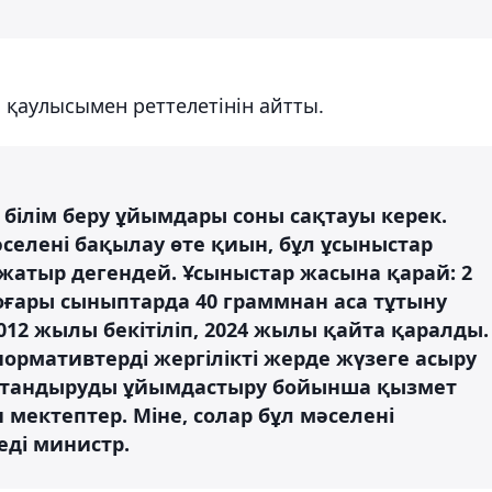
і қаулысымен реттелетінін айтты.
ілім беру ұйымдары соны сақтауы керек.
әселені бақылау өте қиын, бұл ұсыныстар
атыр дегендей. Ұсыныстар жасына қарай: 2
оғары сыныптарда 40 граммнан аса тұтыну
12 жылы бекітіліп, 2024 жылы қайта қаралды.
нормативтерді жергілікті жерде жүзеге асыру
ақтандыруды ұйымдастыру бойынша қызмет
мектептер. Міне, солар бұл мәселені
деді министр.