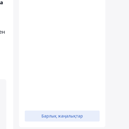
ша
ен
Барлық жаңалықтар