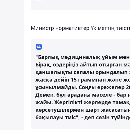
Министр нормативтер Үкіметтің тиіст
"Барлық медициналық ұйым мен б
Бірақ, өздеріңіз айтып отырған м
қаншалықты сапалы орындалып ж
жасқа дейін 15 граммнан және ж
ұсынылмайды. Соңғы ережелер 20
Демек, бұл арадағы мәселе - бар 
жайы. Жергілікті жерлерде там
көрсетушілермен шарт жасасатын 
бақылауы тиіс", - деп сөзін түйін