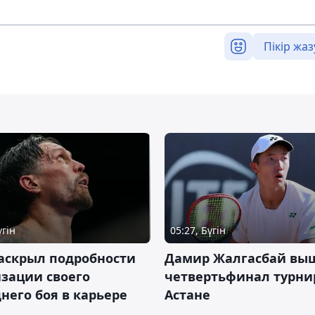
Пікір жаз
үгін
05:27, Бүгін
аскрыл подробности
Дамир Жалгасбай вы
зации своего
четвертьфинал турни
него боя в карьере
Астане