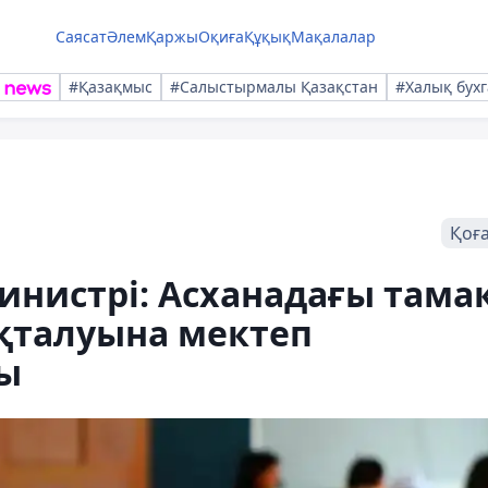
Саясат
Әлем
Қаржы
Оқиға
Құқық
Мақалалар
#Қазақмыс
#Салыстырмалы Қазақстан
#Халық бухг
Қоғ
инистрі: Асханадағы тама
ақталуына мектеп
ы