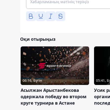
Оқи отырыңыз
06:16, Бүгін
05:41, Б
Асылжан Арыстанбекова
Усик р
одержала победу во втором
органи
круге турнира в Астане
послед