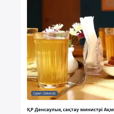
Сурет: Zakon.kz
ҚР Денсаулық сақтау министрі Ақ