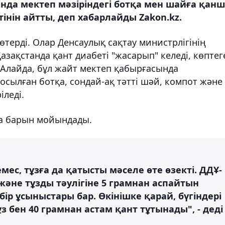
ында мектеп мәзіріндегі ботқа мен шайға қан
інін айтты, деп хабарлайды Zakon.kz.
көтерді. Олар Денсаулық сақтау министрлігінің
азақстанда қант диабеті "жасарып" келеді, көптег
. Алайда, бұл жайт мектеп қабырғасында
қосылған ботқа, сондай-ақ тәтті шәй, компот және
іледі.
а барын мойындады.
мес, тұзға да қатысты мәселе өте өзекті. ДДҰ-
және тұзды тәулігіне 5 грамнан аспайтын
ір ұсыныстары бар. Өкінішке қарай, бүгіндері
 бен 40 грамнан астам қант тұтынады", - деді