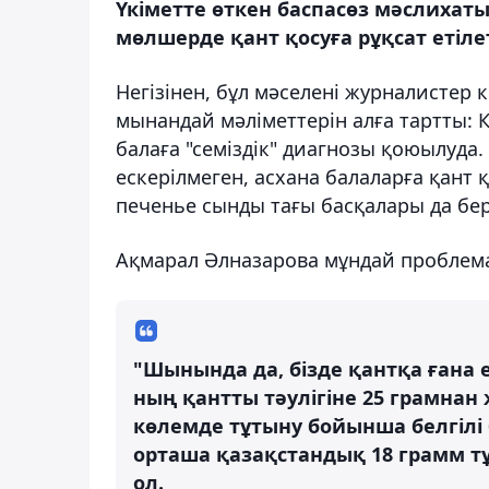
Үкіметте өткен баспасөз мәслихат
мөлшерде қант қосуға рұқсат етілет
Негізінен, бұл мәселені журналистер 
мынандай мәліметтерін алға тартты: Қ
балаға "семіздік" диагнозы қоюылуда
ескерілмеген, асхана балаларға қант 
печенье сынды тағы басқалары да бер
Ақмарал Әлназарова мұндай проблем
"Шынында да, бізде қантқа ғана е
ның қантты тәулігіне 25 грамнан 
көлемде тұтыну бойынша белгілі б
орташа қазақстандық 18 грамм тұз
ол.