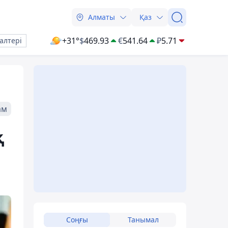
Алматы
Қаз
+31°
$
469.93
€
541.64
₽
5.71
алтері
ам
қ
Соңғы
Танымал