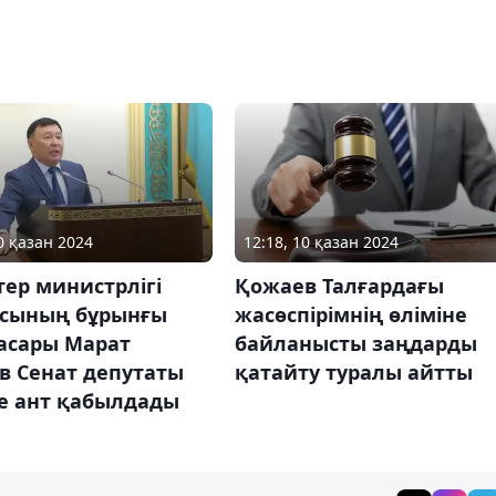
0 қазан 2024
12:18, 10 қазан 2024
стер министрлігі
Қожаев Талғардағы
сының бұрынғы
жасөспірімнің өліміне
асары Марат
байланысты заңдарды
в Сенат депутаты
қатайту туралы айтты
де ант қабылдады