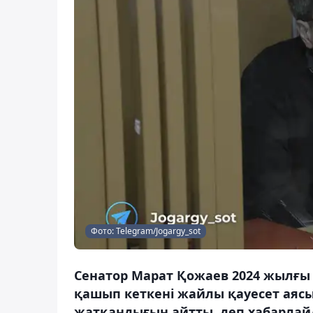
Фото: Telegram/Jogargy_sot
Сенатор Марат Қожаев 2024 жылғы 
қашып кеткені жайлы қауесет аясы
жатқандығын айтты, деп хабарлайд