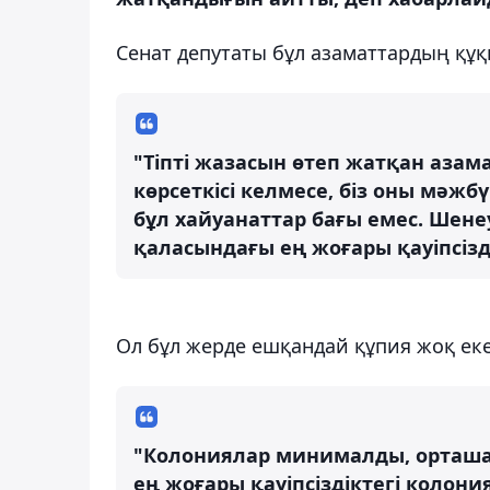
Сенат депутаты бұл азаматтардың құқ
"Тіпті жазасын өтеп жатқан азама
көрсеткісі келмесе, біз оны мәж
бұл хайуанаттар бағы емес. Шенеу
қаласындағы ең жоғары қауіпсізд
Ол бұл жерде ешқандай құпия жоқ екен
"Колониялар минималды, орташа 
ең жоғары қауіпсіздіктегі колон