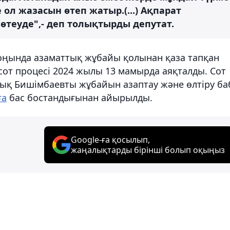
 ол жазасын өтеп жатыр.(...) Ақпарат
 өтеуде",- деп толықтырды депутат.
соңында азаматтық жұбайы қолынан қаза тапқан
сот процесі 2024 жылы 13 мамырда аяқталды. Сот
дық Бишімбаевты жұбайын азаптау және өлтіру б
ға
бас бостандығынан айырылды.
Google-ға қосылып,
жаңалықтарды бірінші болып оқыңыз