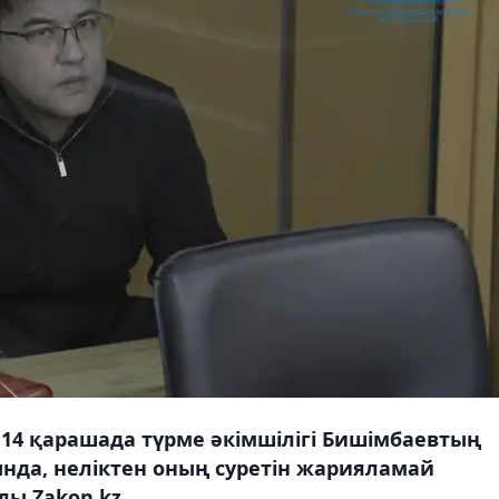
14 қарашада түрме әкімшілігі Бишімбаевтың
нда, неліктен оның суретін жарияламай
ы Zakon.kz.