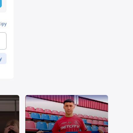
Кіру
у