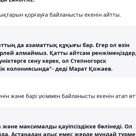
ықтарын қорғауға байланысты екенін айтты.
ттың да азаматтық құқығы бар. Егер ол өзін
бүрлей алмаймыз. Қатты айтсам ренжімеңіздер
ніктерге сену керек, ол Степногорск
ік колониясында"- деді Марат Қожаев.
ін және бәрі үкіммен байланысты екенін атап өтт
және максималды қауіпсіздікке бөлінеді. Ол
ияда. Астанадан алыс емес жерде мұндай түрме