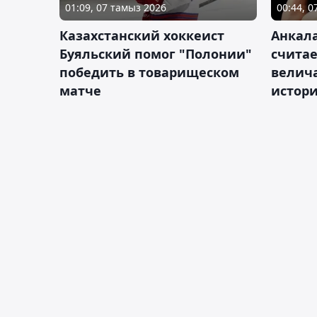
01:09, 07 тамыз 2026
00:44, 
Казахстанский хоккеист
Анкала
Буяльский помог "Полонии"
счита
победить в товарищеском
велич
матче
истор