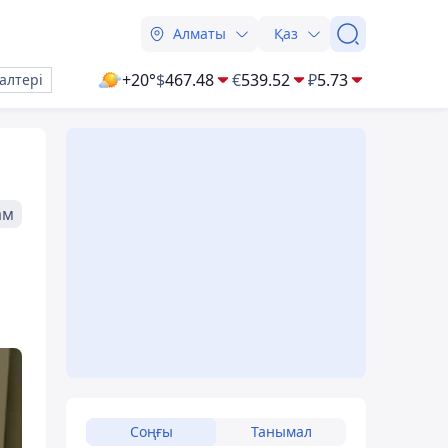
Алматы
Қаз
+20°
$
467.48
€
539.52
₽
5.73
алтері
ам
Соңғы
Танымал