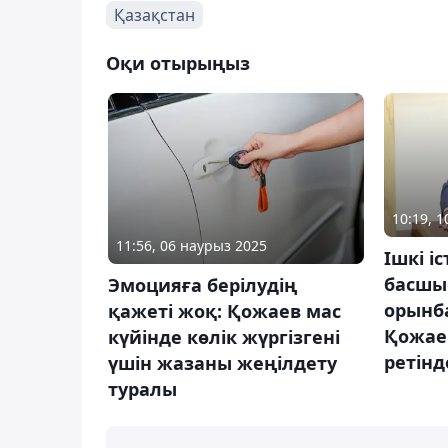
Қазақстан
Оқи отырыңыз
10:19, 1
11:56, 06 наурыз 2025
Ішкі і
басшы
Эмоцияға берілудің
орынб
қажеті жоқ: Қожаев мас
Қожае
күйінде көлік жүргізгені
ретін
үшін жазаны жеңілдету
туралы