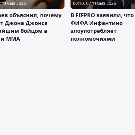
07 тамыз 2026
00:10, 07 тамыз 2026
ев объяснил, почему
В FIFPRO заявили, что
ет Джона Джонса
ФИФА Инфантино
айшим бойцом в
злоупотребляет
ии ММА
полномочиями