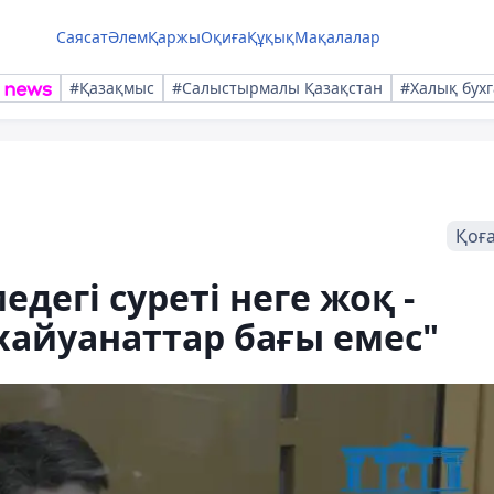
Саясат
Әлем
Қаржы
Оқиға
Құқық
Мақалалар
#Қазақмыс
#Салыстырмалы Қазақстан
#Халық бухг
Қоғ
егі суреті неге жоқ -
хайуанаттар бағы емес"