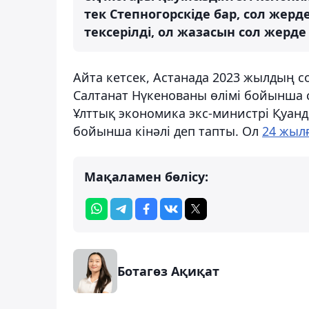
тек Степногорскіде бар, сол жерде
тексерілді, ол жазасын сол жерде
Айта кетсек, Астанада 2023 жылдың 
Салтанат Нүкенованы өлімі бойынша 
Ұлттық экономика экс-министрі Қуан
бойынша кінәлі деп тапты. Ол
24 жыл
Мақаламен бөлісу:
Ботагөз Ақиқат