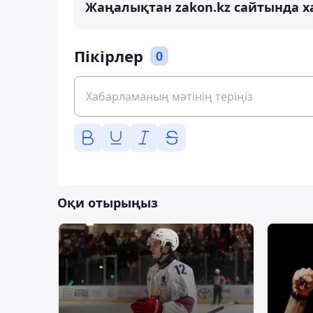
Жаңалықтан zakon.kz сайтында х
Пікірлер
0
Оқи отырыңыз