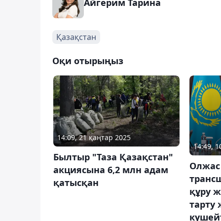
Айгерим Тарина
Қазақстан
Оқи отырыңыз
14:09, 21 қаңтар 2025
14:49, 
Былтыр "Таза Қазақстан"
Олжас
акциясына 6,2 млн адам
транс
қатысқан
құру 
тарту
күшей