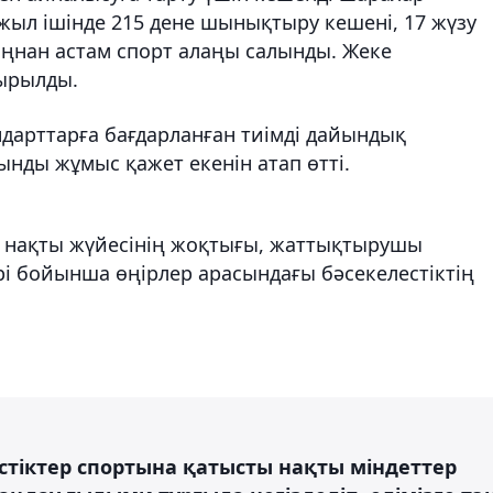
жыл ішінде 215 дене шынықтыру кешені, 17 жүзу
мыңнан астам спорт алаңы салынды. Жеке
сырылды.
арттарға бағдарланған тиімді дайындық
нды жұмыс қажет екенін атап өтті.
ң нақты жүйесінің жоқтығы, жаттықтырушы
ері бойынша өңірлер арасындағы бәсекелестіктің
тіктер спортына қатысты нақты міндеттер