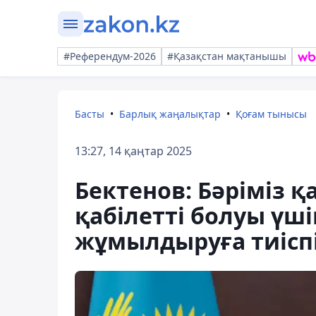
#Референдум-2026
#Қазақстан мақтанышы
Басты
Барлық жаңалықтар
Қоғам тынысы
13:27, 14 қаңтар 2025
Бектенов: Бәріміз 
қабілетті болуы үші
жұмылдыруға тиісп