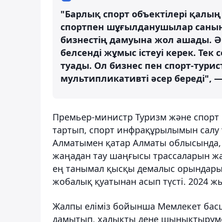
"Барлық спорт объектілері қалың 
спортпен шұғылданушылар санын
бизнестің дамуына жол ашады. Әк
белсенді жұмыс істеуі керек. Тек
туады. Ол бизнес пен спорт-тури
мультипликативті әсер береді", —
Премьер-министр Туризм және спорт м
тартып, спорт инфрақұрылымын салу 
Алматымен қатар Алматы облысында,
жаңадан тау шаңғысы трассаларын ж
ең танымал қысқы демалыс орындарын
жобалық қуатынан асып түсті. 2024 ж
Жалпы еліміз бойынша Мемлекет бас
дамытып, халықты дене шынықтыруме