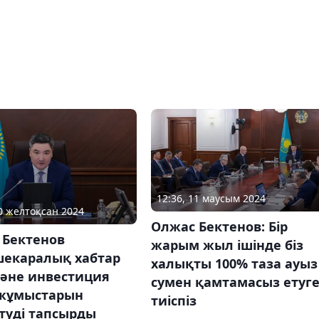
12:36, 11 маусым 2024
10 желтоқсан 2024
Олжас Бектенов: Бір
 Бектенов
жарым жыл ішінде біз
шекаралық хабтар
халықты 100% таза ауыз
және инвестиция
сумен қамтамасыз етуг
 жұмыстарын
тиіспіз
туді тапсырды