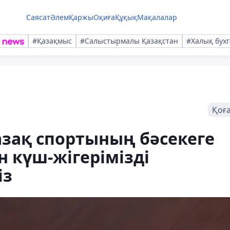
Саясат
Әлем
Қаржы
Оқиға
Құқық
Мақалалар
#Қазақмыс
#Салыстырмалы Қазақстан
#Халық бухг
Қоғ
қазақ спортының бәсекеге
н күш-жігерімізді
із