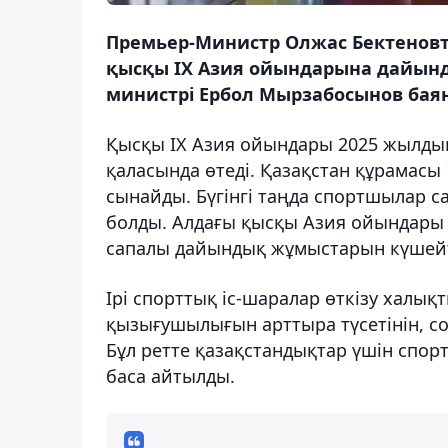
Премьер-Министр Олжас Бектеновт
қысқы IX Азия ойындарына дайынд
министрі Ербол Мырзабосынов бая
Қысқы IX Азия ойындары 2025 жылды
қаласында өтеді. Қазақстан құрамасы
сынайды. Бүгінгі таңда спортшылар са
болды. Алдағы қысқы Азия ойындары
сапалы дайындық жұмыстарын күшейту
Ірі спорттық іс-шаралар өткізу халық
қызығушылығын арттыра түсетінін, сон
Бұл ретте қазақстандықтар үшін спо
баса айтылды.