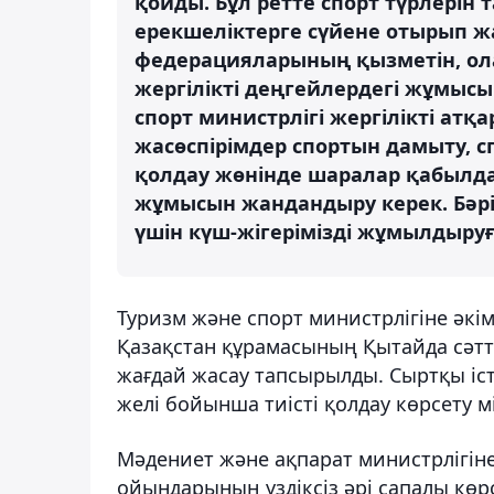
қойды. Бұл ретте спорт түрлерін 
ерекшеліктерге сүйене отырып жа
федерацияларының қызметін, ол
жергілікті деңгейлердегі жұмысын
спорт министрлігі жергілікті атқ
жасөспірімдер спортын дамыту, с
қолдау жөнінде шаралар қабылд
жұмысын жандандыру керек. Бәрім
үшін күш-жігерімізді жұмылдыруға
Туризм және спорт министрлігіне әкі
Қазақстан құрамасының Қытайда сәтт
жағдай жасау тапсырылды. Сыртқы іс
желі бойынша тиісті қолдау көрсету м
Мәдениет және ақпарат министрлігін
ойындарының үздіксіз әрі сапалы көр