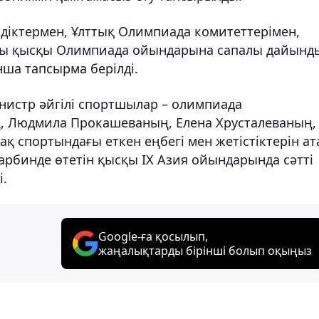
мдіктермен, Ұлттық Олимпиада комитеттерімен,
лғы қысқы Олимпиада ойындарына сапалы дайынд
а тапсырма берілді.
истр әйгілі спортшылар – олимпиада
 Людмила Прокашеваның, Елена Хрусталеваның,
қ спортындағы еткен еңбегі мен жетістіктерін ат
арбинде өтетін қысқы IX Азия ойындарында сәтті
і.
Google-ға қосылып,
жаңалықтарды бірінші болып оқыңыз