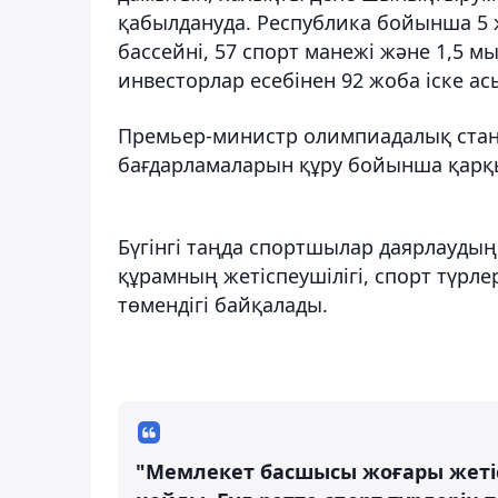
қабылдануда. Республика бойынша 5 
бассейні, 57 спорт манежі және 1,5 
инвесторлар есебінен 92 жоба іске а
Премьер-министр олимпиадалық станд
бағдарламаларын құру бойынша қарқы
Бүгінгі таңда спортшылар даярлауды
құрамның жетіспеушілігі, спорт түрл
төмендігі байқалады.
"Мемлекет басшысы жоғары жетіс