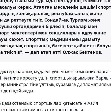
таңдау ғылыми тұрғыда негізделіп, елімізге тә
салуы керек. Аталған мәселенің шешімі спор
ардың халықаралық, республикалық және
 да реттеуге тиіс. Сондай-ақ Туризм және
арушы органдармен бірлесіп, балалар мен
порт мектептері мен секцияларын құру және
ауы қажет. Спорттық медицинаны дамыту
із қазақ спортының бәсекеге қабілетті болу
 тиіспіз", — деп атап өтті Олжас Бектенов.
мдіктер, барлық мүдделі ұйым мен компанияларға 
і нәтиже көрсету үшін спортшыларымызға барлы
тер министрлігіне ұлттық құрамаға дипломатиялы
індеті қойылды.
е қазақстандық спортшылар қатысатын Азия
сетілімін қамтамасыз ету тапсырылды.