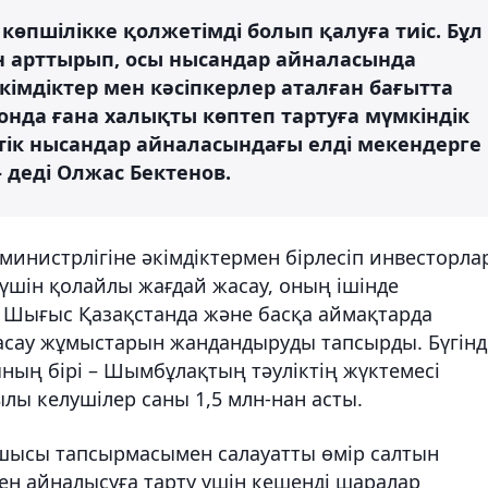
көпшілікке қолжетімді болып қалуға тиіс. Бұл
 арттырып, осы нысандар айналасында
імдіктер мен кәсіпкерлер аталған бағытта
 сонда ғана халықты көптеп тартуға мүмкіндік
стік нысандар айналасындағы елді мекендерге
 деді Олжас Бектенов.
инистрлігіне әкімдіктермен бірлесіп инвесторла
үшін қолайлы жағдай жасау, оның ішінде
 Шығыс Қазақстанда және басқа аймақтарда
асау жұмыстарын жандандыруды тапсырды. Бүгінд
ың бірі – Шымбұлақтың тәуліктің жүктемесі
ылы келушілер саны 1,5 млн-нан асты.
шысы тапсырмасымен салауатты өмір салтын
н айналысуға тарту үшін кешенді шаралар