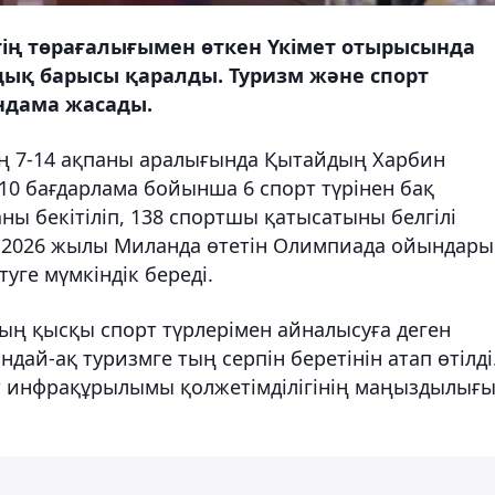
ің төрағалығымен өткен Үкімет отырысында
ық барысы қаралды. Туризм және спорт
ндама жасады.
ң 7-14 ақпаны аралығында Қытайдың Харбин
 10 бағдарлама бойынша 6 спорт түрінен бақ
ны бекітіліп, 138 спортшы қатысатыны белгілі
 2026 жылы Миланда өтетін Олимпиада ойындары
ге мүмкіндік береді.
тың қысқы спорт түрлерімен айналысуға деген
дай-ақ туризмге тың серпін беретінін атап өтілді
рт инфрақұрылымы қолжетімділігінің маңыздылығ