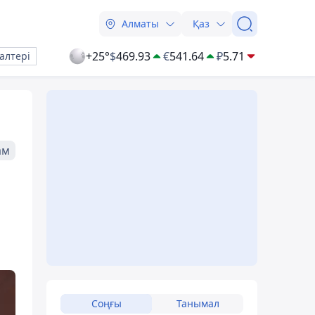
Алматы
Қаз
+25°
$
469.93
€
541.64
₽
5.71
алтері
ам
Соңғы
Танымал