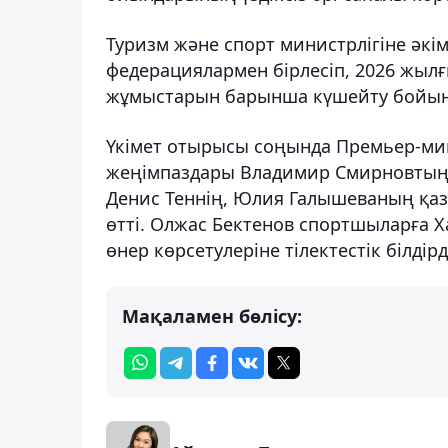
Туризм және спорт министрлігіне әкі
федерациялармен бірлесіп, 2026 жы
жұмыстарын барынша күшейту бойынш
Үкімет отырысы соңында Премьер-мин
жеңімпаздары Владимир Смирновтың,
Денис Теннің, Юлия Галышеваның қаза
өтті. Олжас Бектенов спортшыларға Х
өнер көрсетулеріне тілектестік білдірд
Мақаламен бөлісу: