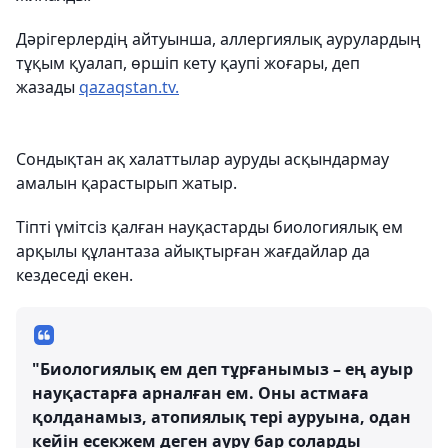
Дәрігерлердің айтуынша, аллергиялық аурулардың
тұқым қуалап, өршіп кету қаупі жоғары, деп
жазады
qazaqstan.tv.
Сондықтан ақ халаттылар ауруды асқындармау
амалын қарастырып жатыр.
Тіпті үмітсіз қалған науқастарды биологиялық ем
арқылы құлантаза айықтырған жағдайлар да
кездеседі екен.
"Биологиялық ем деп тұрғанымыз – ең ауыр
науқастарға арналған ем. Оны астмаға
қолданамыз, атопиялық тері ауруына, одан
кейін есекжем деген ауру бар соларды