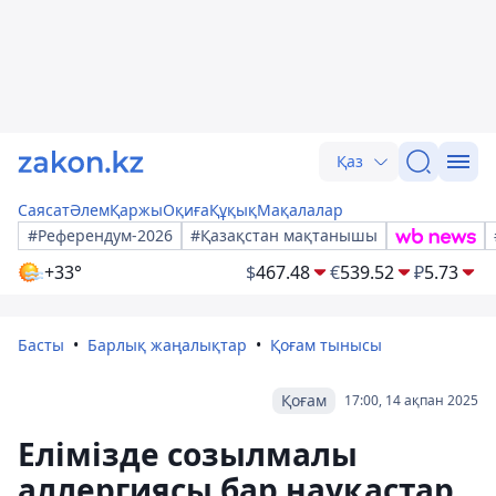
Қаз
Саясат
Әлем
Қаржы
Оқиға
Құқық
Мақалалар
#Референдум-2026
#Қазақстан мақтанышы
+33°
$
467.48
€
539.52
₽
5.73
Басты
Барлық жаңалықтар
Қоғам тынысы
Қоғам
17:00, 14 ақпан 2025
Елімізде созылмалы
аллергиясы бар науқастар