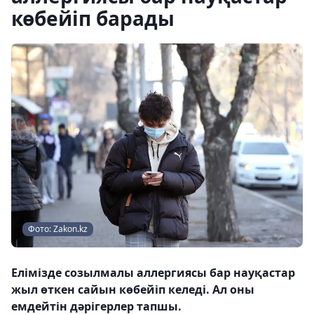
көбейіп барады
Фото: Zakon.kz
Елімізде созылмалы аллергиясы бар науқастар
жыл өткен сайын көбейіп келеді. Ал оны
емдейтін дәрігерлер тапшы.