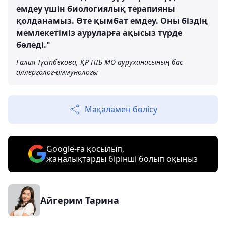
емдеу үшін биологиялық терапияны
қолданамыз. Өте қымбат емдеу. Оны біздің
мемлекетіміз ауруларға ақысыз түрде
бөледі."
Ғалия Түсіпбекова, ҚР ПІБ МО ауруханасының бас
аллерголог-иммунологы
Мақаламен бөлісу
Google-ға қосылып,
жаңалықтарды бірінші болып оқыңыз
Айгерим Тарина