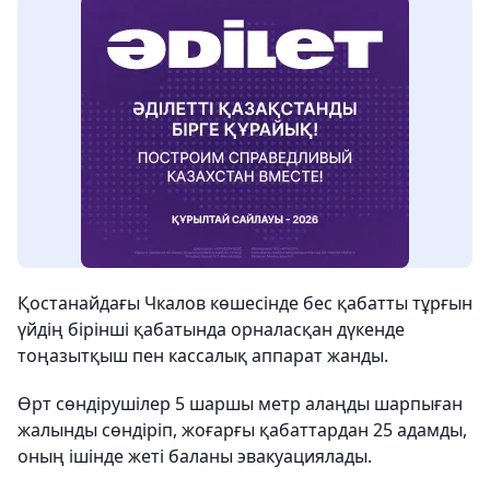
Қостанайдағы Чкалов көшесінде бес қабатты тұрғын
үйдің бірінші қабатында орналасқан дүкенде
тоңазытқыш пен кассалық аппарат жанды.
Өрт сөндірушілер 5 шаршы метр алаңды шарпыған
жалынды сөндіріп, жоғарғы қабаттардан 25 адамды,
оның ішінде жеті баланы эвакуациялады.