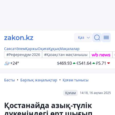
Қаз
Саясат
Әлем
Қаржы
Оқиға
Құқық
Мақалалар
#Референдум-2026
#Қазақстан мақтанышы
+24°
$
469.93
€
541.64
₽
5.71
Басты
Барлық жаңалықтар
Қоғам тынысы
Қоғам
14:18, 16 ақпан 2025
Қостанайда азық-түлік
дүкеніндегі өрт шығып,