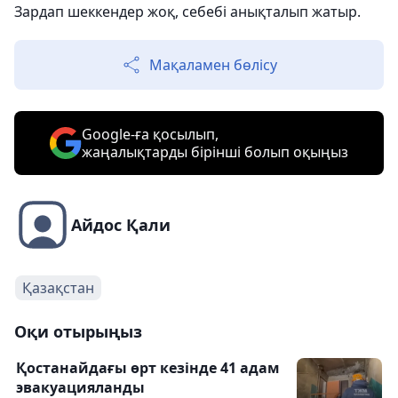
Зардап шеккендер жоқ, себебі анықталып жатыр.
Мақаламен бөлісу
Google-ға қосылып,
жаңалықтарды бірінші болып оқыңыз
Айдос Қали
Қазақстан
Оқи отырыңыз
Қостанайдағы өрт кезінде 41 адам
эвакуацияланды