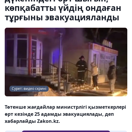
көпқабатты үйдің ондаған
тұрғыны эвакуацияланды
Сурет: видео скрині
Төтенше жағдайлар министрлігі қызметкерлері
өрт кезінде 25 адамды эвакуациялады, деп
хабарлайды Zakon.kz.