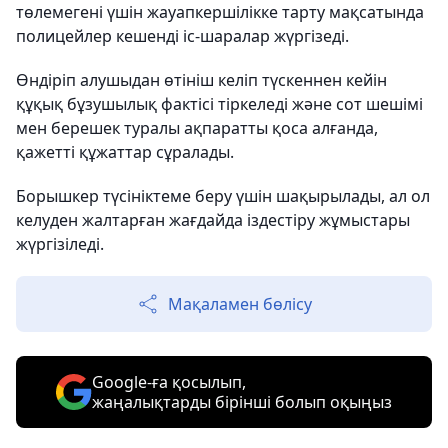
төлемегені үшін жауапкершілікке тарту мақсатында
полицейлер кешенді іс-шаралар жүргізеді.
Өндіріп алушыдан өтініш келіп түскеннен кейін
құқық бұзушылық фактісі тіркеледі және сот шешімі
мен берешек туралы ақпаратты қоса алғанда,
қажетті құжаттар сұралады.
Борышкер түсініктеме беру үшін шақырылады, ал ол
келуден жалтарған жағдайда іздестіру жұмыстары
жүргізіледі.
Мақаламен бөлісу
Google-ға қосылып,
жаңалықтарды бірінші болып оқыңыз