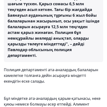
шағым түскен. Қарыз сомасы 6,5 млн
теңгеден асып кеткен. Тағы бір жағдайда
Баянауыл ауданының тұрғыны 6 жыл бойы
балаларынан жасырынып, осы уақыт ішінде
балаларын асырауға 12,5 млн теңгеден
астам қарыз жинаған. Полиция бұл
немқұрайлы әкелерді анықтап, оларды
қарызды төлеуге міндеттеді", – дейді
Павлодар облысының полиция
департаменті.
Полиция департаменті ата-аналардың балаларын
кәмелетке толғанға дейін асырауға міндетті
екендігін еске салады.
Бұл міндетке ата-аналардың қарым-қатынасы, неке
қиюы немесе болмауы әсер етпейді. Алимент