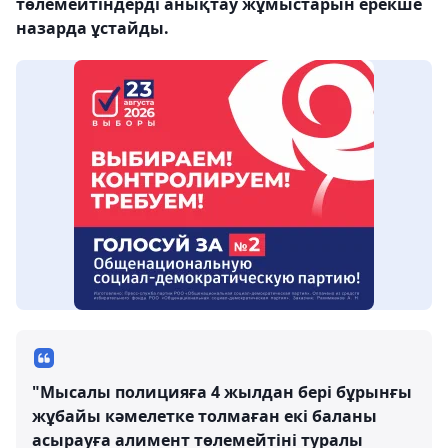
төлемейтіндерді анықтау жұмыстарын ерекше
назарда ұстайды.
"Мысалы полицияға 4 жылдан бері бұрынғы
жұбайы кәмелетке толмаған екі баланы
асырауға алимент төлемейтіні туралы