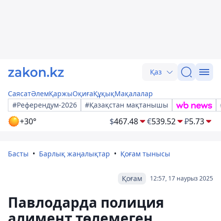
Қаз
Саясат
Әлем
Қаржы
Оқиға
Құқық
Мақалалар
#Референдум-2026
#Қазақстан мақтанышы
+30°
$
467.48
€
539.52
₽
5.73
Басты
Барлық жаңалықтар
Қоғам тынысы
Қоғам
12:57, 17 наурыз 2025
Павлодарда полиция
алимент төлемеген