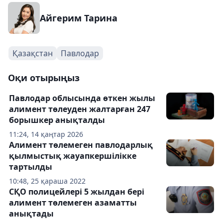
Айгерим Тарина
Қазақстан
Павлодар
Оқи отырыңыз
Павлодар облысында өткен жылы
алимент төлеуден жалтарған 247
борышкер анықталды
11:24, 14 қаңтар 2026
Алимент төлемеген павлодарлық
қылмыстық жауапкершілікке
тартылды
10:48, 25 қараша 2022
СҚО полицейлері 5 жылдан бері
алимент төлемеген азаматты
анықтады