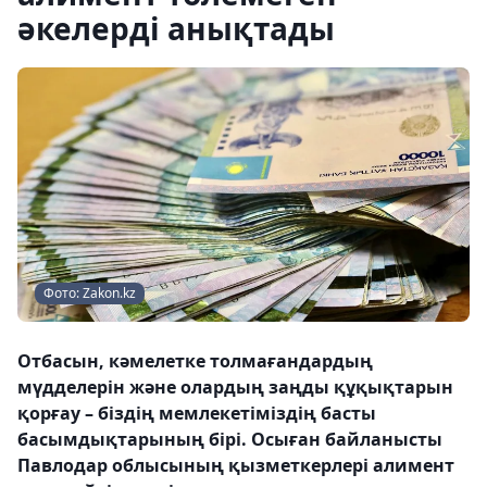
әкелерді анықтады
Фото: Zakon.kz
Отбасын, кәмелетке толмағандардың
мүдделерін және олардың заңды құқықтарын
қорғау – біздің мемлекетіміздің басты
басымдықтарының бірі. Осыған байланысты
Павлодар облысының қызметкерлері алимент