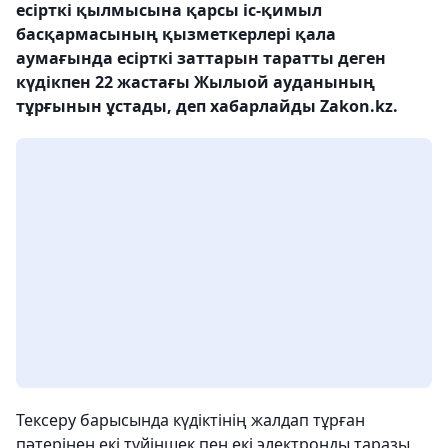
есірткі қылмысына қарсы іс-қимыл
басқармасының қызметкерлері қала
аумағында есірткі заттарын таратты деген
күдікпен 22 жастағы Жылыой ауданының
тұрғынын ұстады, деп хабарлайды Zakon.kz.
Тексеру барысында күдіктінің жалдап тұрған
пәтерінен екі түйіншек пен екі электронды таразы,