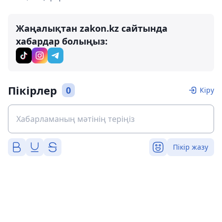
Жаңалықтан zakon.kz сайтында
хабардар болыңыз:
Пікірлер
0
Кіру
Пікір жазу