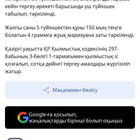
кейін тергеу әрекеті барысында үш түйіншек
табылып, тәркіленді.
Жалпы саны 5 түйіншектен құны 150 мың теңге
болатын 4 граммға жуық марихуана заты тәркіленді.
Қазіргі уақытта ҚР Қылмыстық кодексінің 297-
бабының 3-бөлігі 1-тармағымен қылмыстық іс
қозғалып, сотқа дейінгі тергеу амалдары жүргізіліп
жатыр.
Мақаламен бөлісу
Google-ға қосылып,
жаңалықтарды бірінші болып оқыңыз