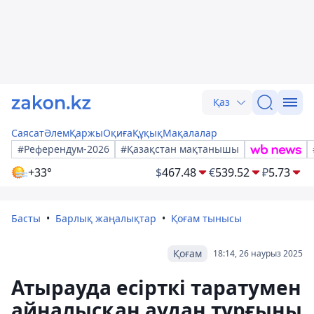
Қаз
Саясат
Әлем
Қаржы
Оқиға
Құқық
Мақалалар
#Референдум-2026
#Қазақстан мақтанышы
+33°
$
467.48
€
539.52
₽
5.73
Басты
Барлық жаңалықтар
Қоғам тынысы
Қоғам
18:14, 26 наурыз 2025
Атырауда есірткі таратумен
айналысқан аудан тұрғыны