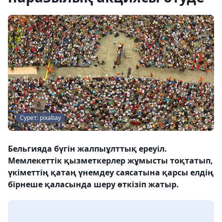
Сурет: pixabay
Бельгияда бүгін жалпыұлттық ереуіл.
Мемлекеттік қызметкерлер жұмысты тоқтатып,
үкіметтің қатаң үнемдеу саясатына қарсы елдің
бірнеше қаласында шеру өткізіп жатыр.