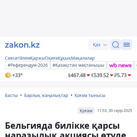
Қаз
Саясат
Әлем
Қаржы
Оқиға
Құқық
Мақалалар
#Референдум-2026
#Қазақстан мақтанышы
+33°
$
467.48
€
539.52
₽
5.73
Басты
Барлық жаңалықтар
Қоғам тынысы
Қоғам
11:53, 30 сәуір 2025
Бельгияда билікке қарсы
наразылық акциясы өтуде