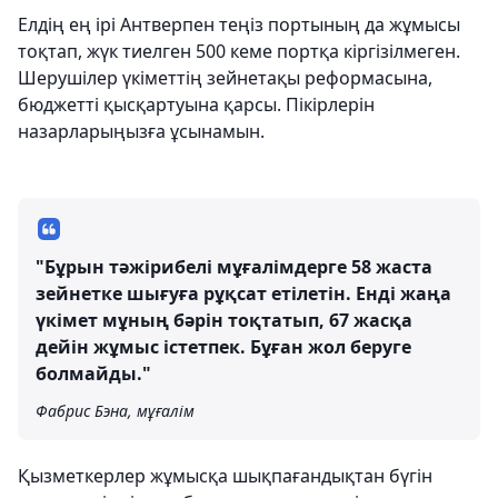
Елдің ең ірі Антверпен теңіз портының да жұмысы
тоқтап, жүк тиелген 500 кеме портқа кіргізілмеген.
Шерушілер үкіметтің зейнетақы реформасына,
бюджетті қысқартуына қарсы. Пікірлерін
назарларыңызға ұсынамын.
"Бұрын тәжірибелі мұғалімдерге 58 жаста
зейнетке шығуға рұқсат етілетін. Енді жаңа
үкімет мұның бәрін тоқтатып, 67 жасқа
дейін жұмыс істетпек. Бұған жол беруге
болмайды."
Фабрис Бэна, мұғалім
Қызметкерлер жұмысқа шықпағандықтан бүгін