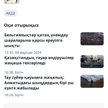
АҚШ
Оқи отырыңыз
Бельгиялықтар қатаң үнемдеу
шараларына қарсы ереуілге
шықты
13:35, 04 маусым 2024
Қазақстандық тауар өндірушілер
жаңаша тексеріледі
16:38, Бүгін
Тау сүйер қауымға жаңалық:
Алматыдағы шыңдардың бірі үш
күнге жабылады
16:24, Бүгін