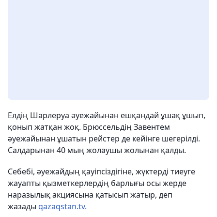
Елдің Шарлеруа әуежайынан ешқандай ұшақ ұшып,
қонып жатқан жоқ. Брюссельдің Завентем
әуежайынан ұшатын рейстер де кейінге шегерілді.
Салдарынан 40 мың жолаушы жолынан қалды.
Себебі, әуежайдың қауіпсіздігіне, жүктерді тиеуге
жауапты қызметкерлердің барлығы осы жерде
наразылық акциясына қатысып жатыр, деп
жазады
qazaqstan.tv.