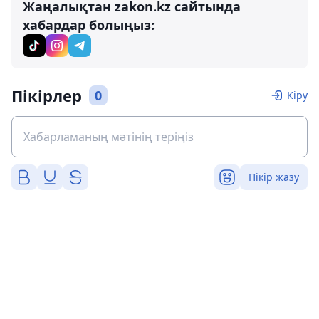
Жаңалықтан zakon.kz сайтында
хабардар болыңыз:
Пікірлер
0
Кіру
Пікір жазу