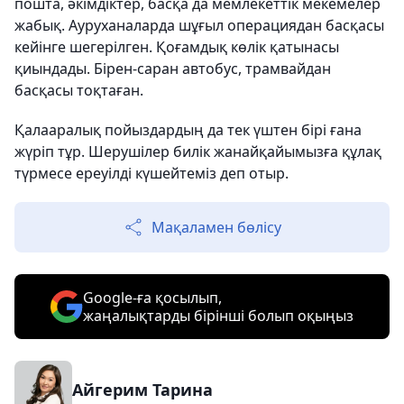
пошта, әкімдіктер, басқа да мемлекеттік мекемелер
жабық. Ауруханаларда шұғыл операциядан басқасы
кейінге шегерілген. Қоғамдық көлік қатынасы
қиындады. Бірен-саран автобус, трамвайдан
басқасы тоқтаған.
Қалааралық пойыздардың да тек үштен бірі ғана
жүріп тұр. Шерушілер билік жанайқайымызға құлақ
түрмесе ереуілді күшейтеміз деп отыр.
Мақаламен бөлісу
Google-ға қосылып,
жаңалықтарды бірінші болып оқыңыз
Айгерим Тарина