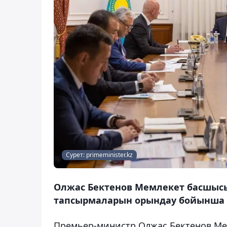
Сурет: primeminister.kz
Олжас Бектенов Мемлекет басшысы
тапсырмаларын орындау бойынша ке
Премьер-министр Олжас Бектенов Ме