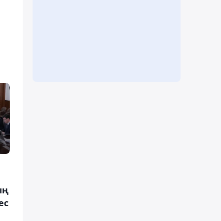
ың
ес