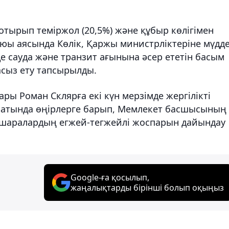
тырып теміржол (20,5%) және құбыр көлігімен
аюы аясында Көлік, Қаржы министрліктеріне мүдде
де сауда және транзит ағынына әсер ететін басым
сыз ету тапсырылды.
ры Роман Склярға екі күн мерзімде жергілікті
сатында өңірлерге барып, Мемлекет басшысының
-шаралардың егжей-тегжейлі жоспарын дайындау
Google-ға қосылып,
жаңалықтарды бірінші болып оқыңыз