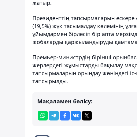
жатыр.
Президенттің тапсырмаларын ескере о
(19,5%) жүк тасымалдау көлемінің ұлғ
ұйымдармен бірлесіп бір апта мерзім
жобаларды қаржыландыруды қамтама
Премьер-министрдің бірінші орынбаса
жерлердегі жұмыстарды бақылау мақ
тапсырмаларын орындау жөніндегі іс
тапсырылды.
Мақаламен бөлісу: