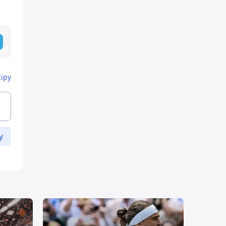
Кіру
у