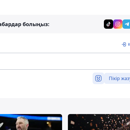
абардар болыңыз:
Пікір жаз