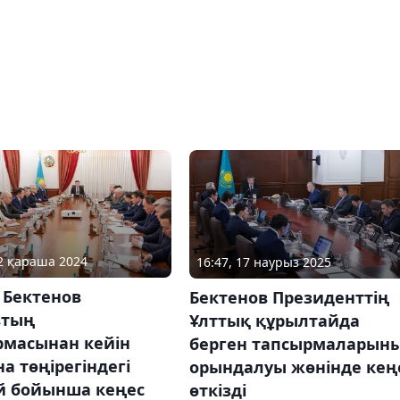
22 қараша 2024
16:47, 17 наурыз 2025
 Бектенов
Бектенов Президенттің
втың
Ұлттық құрылтайда
рмасынан кейін
берген тапсырмаларын
а төңірегіндегі
орындалуы жөнінде кең
й бойынша кеңес
өткізді