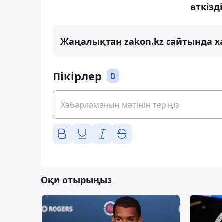
өткізді
Жаңалықтан zakon.kz сайтында х
Пікірлер
0
Оқи отырыңыз