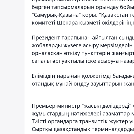
берген тапсырмаларын орындау бойы
"Самұрық-Қазына" қоры, "Қазақстан те
комитеті Шекара қызметі өкілдерінің 
Президент тарапынан айтылған сынды
жобаларды жүзеге асыру мерзімдерін 
орналасқан өткізу пункттерін жаңғы
сапалы әрі уақтылы іске асыруға наза
Еліміздің нарығын қолжетімді бағада
отандық мұнай өңдеу зауыттарын жа
Премьер-министр "жасыл дәліздерді" 
жұмыстардың нәтижелері азаматтар ме
Тиісті органдарға транзиттік жүктер ү
Сыртқы қазақстандық терминалдарды