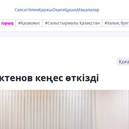
Саясат
Әлем
Қаржы
Оқиға
Құқық
Мақалалар
#Қазақмыс
#Салыстырмалы Қазақстан
#Халық бухг
Қоғ
ктенов кеңес өткізді