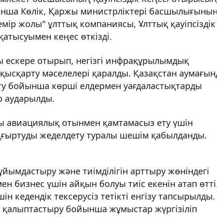
нша Көлік, Қаржы министрліктері басшылығының
мір жолы" ұлттық компаниясы, Ұлттық қауіпсіздік
қатысуымен кеңес өткізді.
 ескере отырып, негізгі инфрақұрылымдық
қысқарту мәселелері қаралды. Қазақстан аумағын
рту бойынша көрші елдермен уағдаластықтарды
р аударылды.
ғы авиациялық отынмен қамтамасыз ету үшін
ңғыртуды жеделдету туралы шешім қабылданды.
ұйымдастыру және тиімділігін арттыру жөніндегі
н бизнес үшін айқын болуы тиіс екенін атап өтті
шін кедендік тексерусіз тетікті енгізу тапсырылды.
 қалыптастыру бойынша жұмыстар жүргізіліп