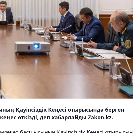
ның Қауіпсіздік Кеңесі отырысында берген
ңес өткізді, деп хабарлайды Zakon.kz.
млекет басшысының Қауіпсіздік Кеңесі отырысын