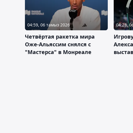
04:59, 06 тамыз 2026
04:28, 
Четвёртая ракетка мира
Игров
Оже-Альяссим снялся с
Алекс
"Мастерса" в Монреале
выста