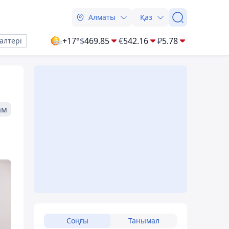
Алматы
Қаз
+17°
$
469.85
€
542.16
₽
5.78
алтері
ам
Соңғы
Танымал