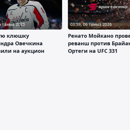
06 тамыз 2026
03:59, 06 тамыз 2026
ую клюшку
Ренато Мойкано пров
андра Овечкина
реванш против Брайа
вили на аукцион
Ортеги на UFC 331