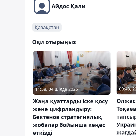
Айдос Қали
Қазақстан
Оқи отырыңыз
09:43, 
11:58, 04 шілде 2025
Олжас
Жаңа қуаттарды іске қосу
Тоқае
және цифрландыру:
тапсы
Бектенов стратегиялық
Украин
жобалар бойынша кеңес
жағда
өткізді