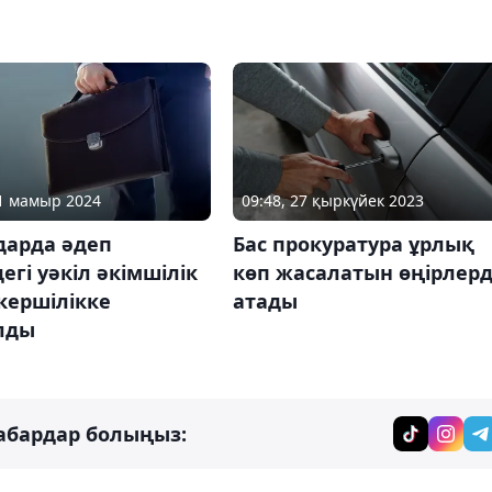
21 мамыр 2024
09:48, 27 қыркүйек 2023
дарда әдеп
Бас прокуратура ұрлық
егі уәкіл әкімшілік
көп жасалатын өңірлерд
кершілікке
атады
лды
абардар болыңыз: