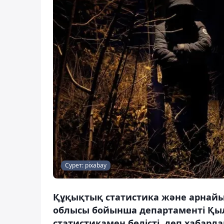
Сурет: pixabay
Құқықтық статистика және арнайы
облысы бойынша департаменті Қ
статистикамен бөлісті, деп хабарла