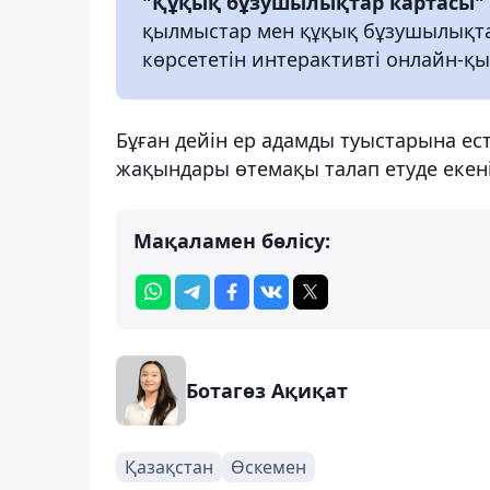
"Құқық бұзушылықтар картасы"
қылмыстар мен құқық бұзушылықта
көрсететін интерактивті онлайн-қы
Бұған дейін ер адамды туыстарына е
жақындары өтемақы талап етуде екен
Мақаламен бөлісу:
Ботагөз Ақиқат
Қазақстан
Өскемен