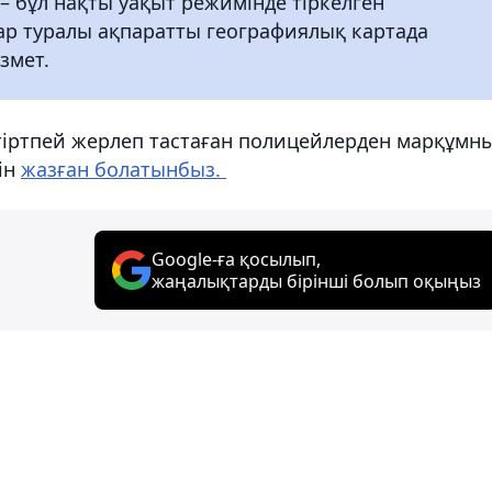
– бұл нақты уақыт режимінде тіркелген
р туралы ақпаратты географиялық картада
змет.
стіртпей жерлеп тастаған полицейлерден марқұмн
ін
жазған болатынбыз.
Google-ға қосылып,
жаңалықтарды бірінші болып оқыңыз