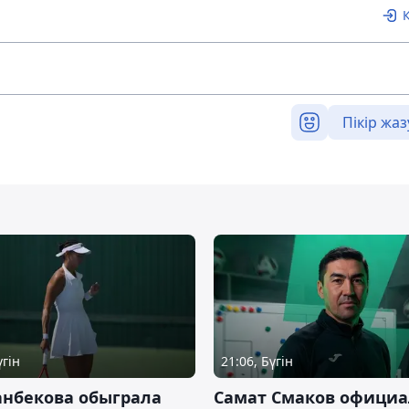
Пікір жаз
үгін
21:06, Бүгін
анбекова обыграла
Самат Смаков официа