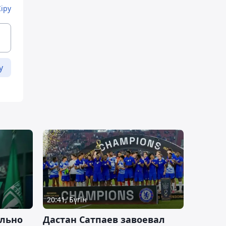
Кіру
у
20:41, Бүгін
льно
Дастан Сатпаев завоевал