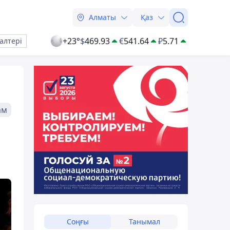
Алматы
Қаз
+23°
$
469.93
€
541.64
₽
5.71
алтері
ам
Соңғы
Танымал