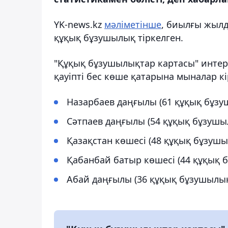
YK-news.kz
мәліметінше
, биылғы жылд
құқық бұзушылық тіркелген.
"Құқық бұзушылықтар картасы" интер
қауіпті бес көше қатарына мыналар кі
Назарбаев даңғылы (61 құқық бұзу
Сәтпаев даңғылы (54 құқық бұзушы
Қазақстан көшесі (48 құқық бұзушы
Қабанбай батыр көшесі (44 құқық 
Абай даңғылы (36 құқық бұзушылық