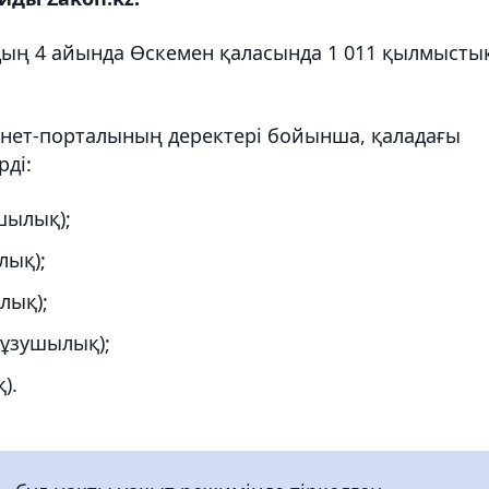
ың 4 айында Өскемен қаласында 1 011 қылмысты
нет-порталының деректері бойынша, қаладағы
рді:
шылық);
лық);
лық);
бұзушылық);
).