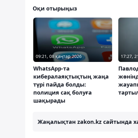
Оқи отырыңыз
09:21, 08 қаңтар 2026
17:27, 
WhatsApp-та
Павло
кибералаяқтықтың жаңа
жөнінд
түрі пайда болды:
жауап
полиция сақ болуға
тарты
шақырады
Жаңалықтан zakon.kz сайтында х