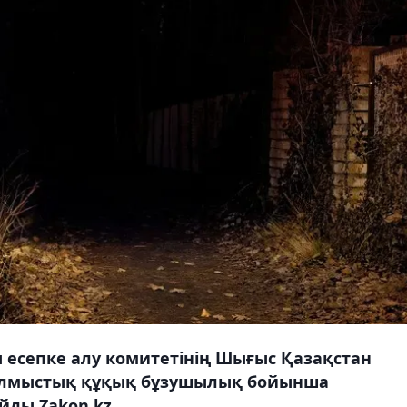
 есепке алу комитетінің Шығыс Қазақстан
ылмыстық құқық бұзушылық бойынша
йды Zakon.kz.