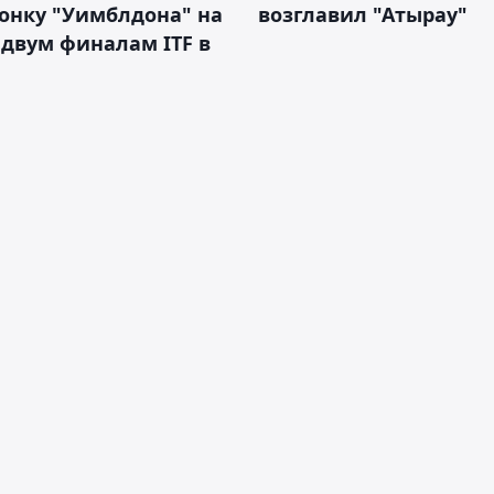
онку "Уимблдона" на
возглавил "Атырау"
 двум финалам ITF в