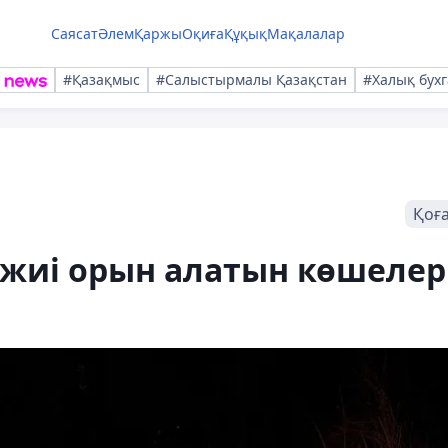
Саясат
Әлем
Қаржы
Оқиға
Құқық
Мақалалар
#Қазақмыс
#Салыстырмалы Қазақстан
#Халық бухг
Қоғ
жиі орын алатын көшелер