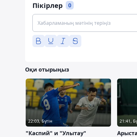
Пікірлер
0
Оқи отырыңыз
22:03, Бүгін
21:41, Б
"Каспий" и "Улытау"
Арыст