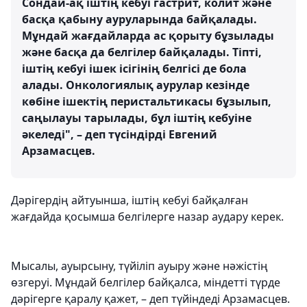
Сондай-ақ іштің кебуі гастрит, колит және
басқа қабыну ауруларында байқалады.
Мұндай жағдайларда ас қорыту бұзылады
және басқа да белгілер байқалады. Тіпті,
іштің кебуі ішек ісігінің белгісі де бола
алады. Онкологиялық аурулар кезінде
көбіне ішектің перистальтикасы бұзылып,
саңылауы тарылады, бұл іштің кебуіне
әкеледі", – деп түсіндірді Евгений
Арзамасцев.
Дәрігердің айтуынша, іштің кебуі байқалған
жағдайда қосымша белгілерге назар аудару керек.
Мысалы, ауырсыну, түйіліп ауыру және нәжістің
өзгеруі. Мұндай белгілер байқалса, міндетті түрде
дәрігерге қаралу қажет, – деп түйіндеді Арзамасцев.