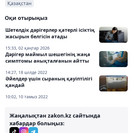
Қазақстан
Оқи отырыңыз
Шетелдік дәрігерлер қатерлі ісіктің
жасырын белгісін атады
15:33, 02 қаңтар 2026
Дәрігер маймыл шешегінің жаңа
симптомы анықталғанын айтты
14:27, 18 шілде 2022
Әйелдер үшін сыраның қауіптілігі
қандай
10:02, 10 тамыз 2022
Жаңалықтан zakon.kz сайтында
хабардар болыңыз: