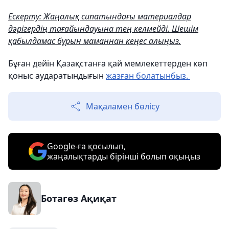
Ескерту: Жаңалық сипатындағы материалдар
дәрігердің тағайындауына тең келмейді. Шешім
қабылдамас бұрын маманнан кеңес алыңыз.
Бұған дейін Қазақстанға қай мемлекеттерден көп
қоныс аударатындығын
жазған болатынбыз.
Мақаламен бөлісу
Google-ға қосылып,
жаңалықтарды бірінші болып оқыңыз
Ботагөз Ақиқат