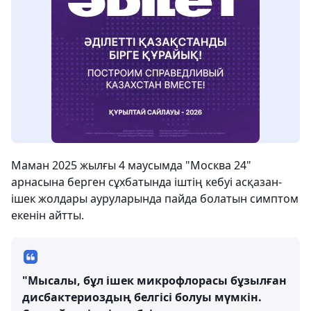
Маман 2025 жылғы 4 маусымда "Москва 24"
арнасына берген сұхбатында іштің кебуі асқазан-
ішек жолдары ауруларында пайда болатын симптом
екенін айтты.
"Мысалы, бұл ішек микрофлорасы бұзылған
дисбактериоздың белгісі болуы мүмкін.