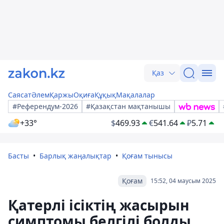
Қаз
Саясат
Әлем
Қаржы
Оқиға
Құқық
Мақалалар
#Референдум-2026
#Қазақстан мақтанышы
+33°
$
469.93
€
541.64
₽
5.71
Басты
Барлық жаңалықтар
Қоғам тынысы
Қоғам
15:52, 04 маусым 2025
Қатерлі ісіктің жасырын
симптомы белгілі болды