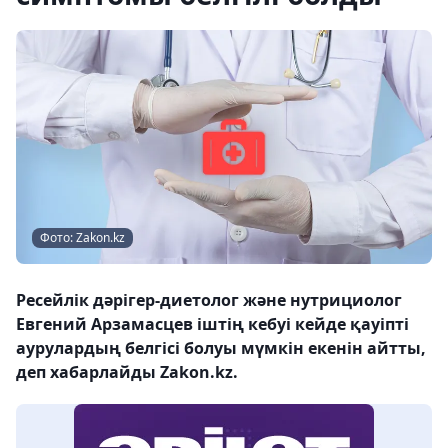
Фото: Zakon.kz
Ресейлік дәрігер-диетолог және нутрициолог
Евгений Арзамасцев іштің кебуі кейде қауіпті
аурулардың белгісі болуы мүмкін екенін айтты,
деп хабарлайды Zakon.kz.