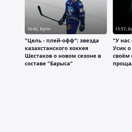
16:42, Бүгін
15:57, Б
"Цель - плей-офф": звезда
"У нас
казахстанского хоккея
Усик 
Шестаков о новом сезоне в
своём 
составе "Барыса"
проща