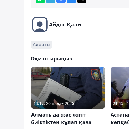
Айдос Қали
Алматы
Оқи отырыңыз
13:17, 20 шілде 2026
21:45, 
Алматыда жас жігіт
Астана
биіктіктен құлап қаза
көпқа