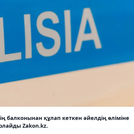
ің балконынан құлап кеткен әйелдің өліміне
рлайды Zakon.kz.