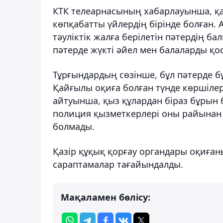
КТК телеарнасының хабарлауынша, қа
көпқабатты үйлердің бірінде болған.
тәуліктік жалға берілетін пәтердің б
пәтерде жүкті әйел мен балаларды қос
Тұрғындардың сөзінше, бұл пәтерде б
Қайғылы оқиға болған түнде көршіле
айтуынша, қыз құлардан біраз бұрын
полиция қызметкерлері оны райынан 
болмады.
Қазір құқық қорғау органдары оқиға
сараптамалар тағайындалды.
Мақаламен бөлісу: