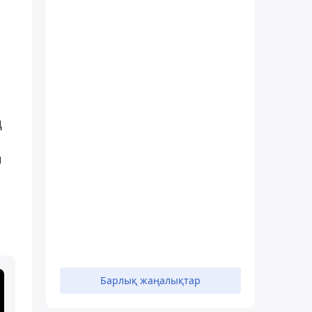
ң
н
Барлық жаңалықтар