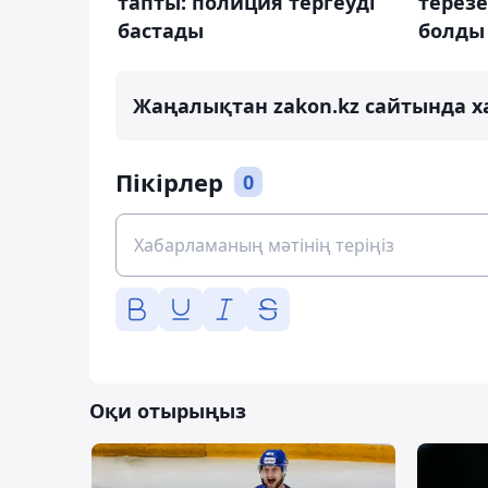
тапты: полиция тергеуді
терезе
бастады
болды
Жаңалықтан zakon.kz сайтында х
Пікірлер
0
Оқи отырыңыз