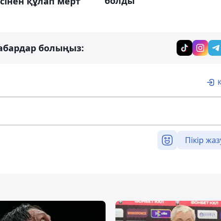
болды
сінен құлап мерт
абардар болыңыз:
Пікір жаз