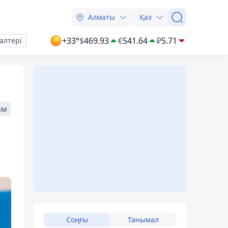
Алматы
Қаз
+33°
$
469.93
€
541.64
₽
5.71
алтері
ам
Соңғы
Танымал