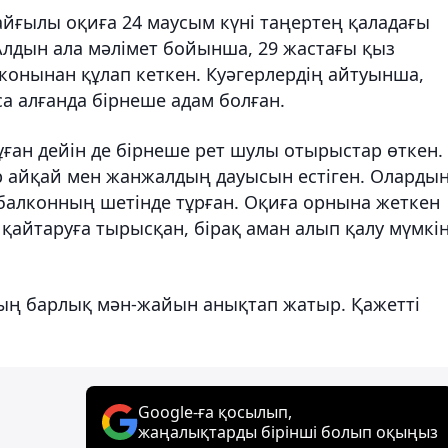
йғылы оқиға 24 маусым күні таңертең қаладағы
 Алдын ала мәлімет бойынша, 29 жастағы қыз
алконынан құлап кеткен. Куәгерлердің айтуынша,
а алғанда бірнеше адам болған.
ұған дейін де бірнеше рет шулы отырыстар өткен.
р айқай мен жанжалдың дауысын естіген. Оларды
 балконның шетінде тұрған. Оқиға орнына жеткен
қайтаруға тырысқан, бірақ аман алып қалу мүмкі
ның барлық мән-жайын анықтап жатыр. Қажетті
Google-ға қосылып,
жаңалықтарды бірінші болып оқыңыз