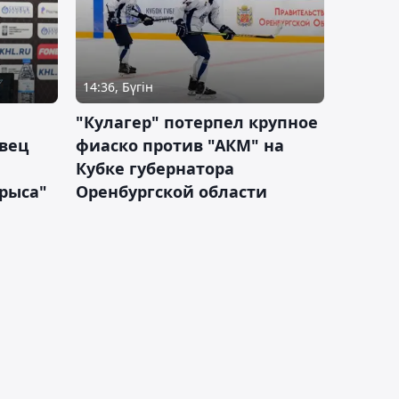
14:36, Бүгін
"Кулагер" потерпел крупное
вец
фиаско против "АКМ" на
Кубке губернатора
арыса"
Оренбургской области