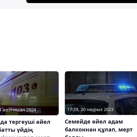
17:29, 20 наурыз 2023
24 желтоқсан 2024
Семейде әйел адам
да тергеуші әйел
балконнан құлап, мерт
батты үйдің