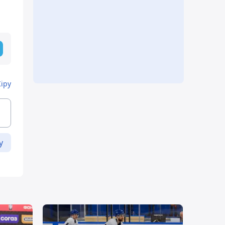
Кіру
у