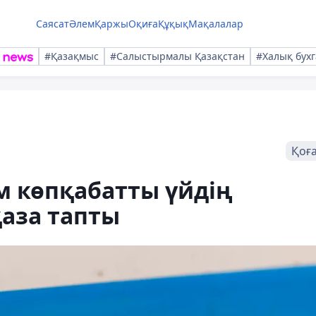
Саясат
Әлем
Қаржы
Оқиға
Құқық
Мақалалар
#Қазақмыс
#Салыстырмалы Қазақстан
#Халық бухг
Қоғ
м көпқабатты үйдің
аза тапты