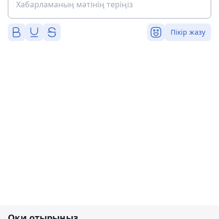
Пікір жазу
Оқи отырыңыз