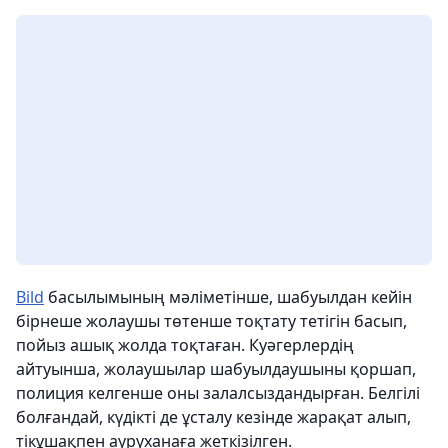
Bild
басылымының мәліметінше, шабуылдан кейін
бірнеше жолаушы төтенше тоқтату тетігін басып,
пойыз ашық жолда тоқтаған. Куәгерлердің
айтуынша, жолаушылар шабуылдаушыны қоршап,
полиция келгенше оны залалсыздандырған. Белгілі
болғандай, күдікті де ұсталу кезінде жарақат алып,
тікұшақпен ауруханаға жеткізілген.