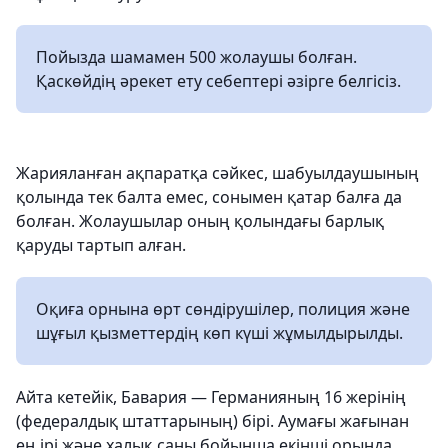
Пойызда шамамен 500 жолаушы болған.
Қаскөйдің әрекет ету себептері әзірге белгісіз.
Жарияланған ақпаратқа сәйкес, шабуылдаушының
қолында тек балта емес, сонымен қатар балға да
болған. Жолаушылар оның қолындағы барлық
қаруды тартып алған.
Оқиға орнына өрт сөндірушілер, полиция және
шұғыл қызметтердің көп күші жұмылдырылды.
Айта кетейік, Бавария — Германияның 16 жерінің
(федералдық штаттарының) бірі. Аумағы жағынан
ең ірі және халық саны бойынша екінші орында