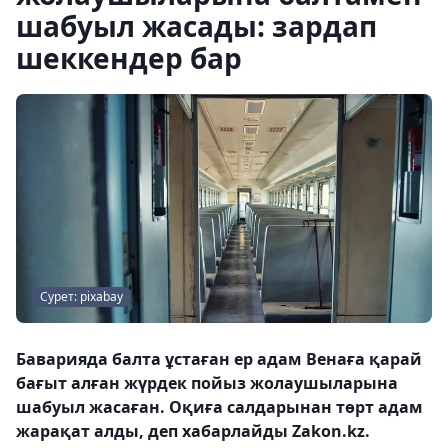
шабуыл жасады: зардап
шеккендер бар
Сурет: pixabay
Баварияда балта ұстаған ер адам Венаға қарай
бағыт алған жүрдек пойыз жолаушыларына
шабуыл жасаған. Оқиға салдарынан төрт адам
жарақат алды, деп хабарлайды Zakon.kz.