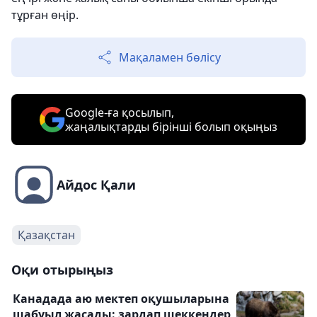
тұрған өңір.
Мақаламен бөлісу
Google-ға қосылып,
жаңалықтарды бірінші болып оқыңыз
Айдос Қали
Қазақстан
Оқи отырыңыз
Канадада аю мектеп оқушыларына
шабуыл жасады: зардап шеккендер