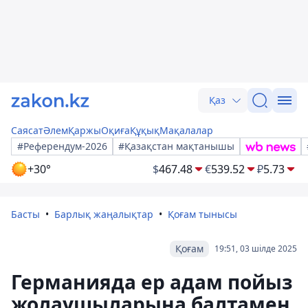
Қаз
Саясат
Әлем
Қаржы
Оқиға
Құқық
Мақалалар
#Референдум-2026
#Қазақстан мақтанышы
+30°
$
467.48
€
539.52
₽
5.73
Басты
Барлық жаңалықтар
Қоғам тынысы
Қоғам
19:51, 03 шілде 2025
Германияда ер адам пойыз
жолаушыларына балтамен