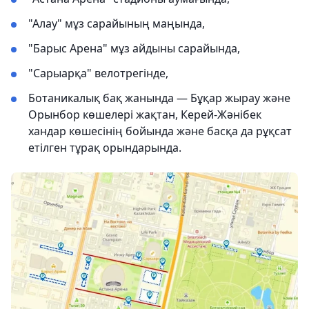
"Алау" мұз сарайының маңында,
"Барыс Арена" мұз айдыны сарайында,
"Сарыарқа" велотрегінде,
Ботаникалық бақ жанында — Бұқар жырау және
Орынбор көшелері жақтан, Керей-Жәнібек
хандар көшесінің бойында және басқа да рұқсат
етілген тұрақ орындарында.