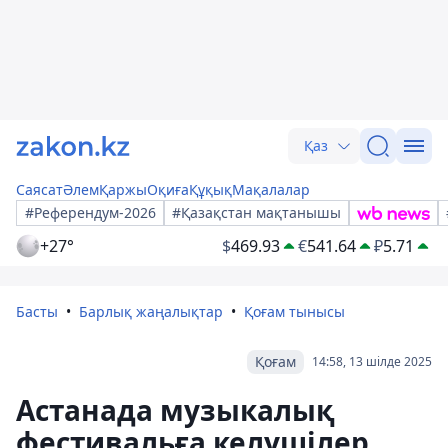
Қаз
Саясат
Әлем
Қаржы
Оқиға
Құқық
Мақалалар
#Референдум-2026
#Қазақстан мақтанышы
+27°
$
469.93
€
541.64
₽
5.71
Басты
Барлық жаңалықтар
Қоғам тынысы
Қоғам
14:58, 13 шілде 2025
Астанада музыкалық
фестивальға келушілер