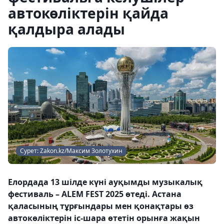
автокөліктерін қайда
қалдыра алады
Сурет: Zakon.kz/Максим Золотухин
Елордада 13 шілде күні ауқымды музыкалық
фестиваль – ALEM FEST 2025 өтеді. Астана
қаласының тұрғындары мен қонақтары өз
автокөліктерін іс-шара өтетін орынға жақын