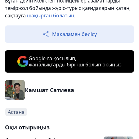
Бұған дейін Көліктегі полицейлер азаматтарды
теміржол бойында жүріс-тұрыс қағидаларын қатаң
сақтауға
шақырған болатын
.
Мақаламен бөлісу
Google-ға қосылып,
жаңалықтарды бірінші болып оқыңыз
Камшат Сатиева
Астана
Оқи отырыңыз