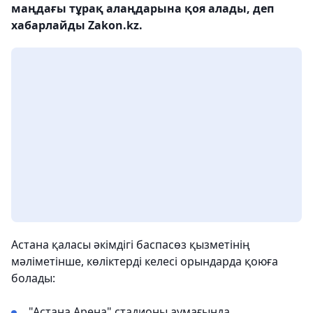
маңдағы тұрақ алаңдарына қоя алады, деп
хабарлайды Zakon.kz.
Астана қаласы әкімдігі баспасөз қызметінің
мәліметінше, көліктерді келесі орындарда қоюға
болады:
"Астана Арена" стадионы аумағында,