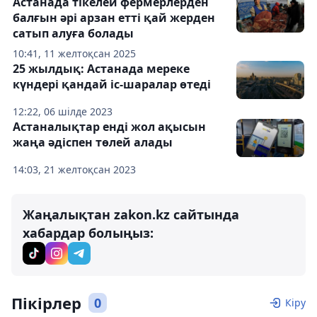
Астанада тікелей фермерлерден
балғын әрі арзан етті қай жерден
сатып алуға болады
10:41, 11 желтоқсан 2025
25 жылдық: Астанада мереке
күндері қандай іс-шаралар өтеді
12:22, 06 шілде 2023
Астаналықтар енді жол ақысын
жаңа әдіспен төлей алады
14:03, 21 желтоқсан 2023
Жаңалықтан zakon.kz сайтында
хабардар болыңыз:
Пікірлер
0
Кіру