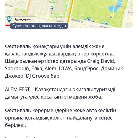
Сурет: Астана қаласы әкімдігі
Фестиваль қонақтары үшін әлемдік және
қазақстандық жұлдыздардың өнер көрсетеді.
Шақырылған әртістер қатарында Craig David,
Sadraddin, Ёлка, Alem, IOWA, Банд’Эрос, Доминик
Джокер, DJ Groove бар.
ALEM FEST – Қазақстандағы оқиғалы туризмді
дамытуға үлес қосатын ірі мәдени жоба.
Фестиваль көрермендеріне жеке автокөліктің
орнына қоғамдық көлікті пайдалануға кеңес
беріледі.