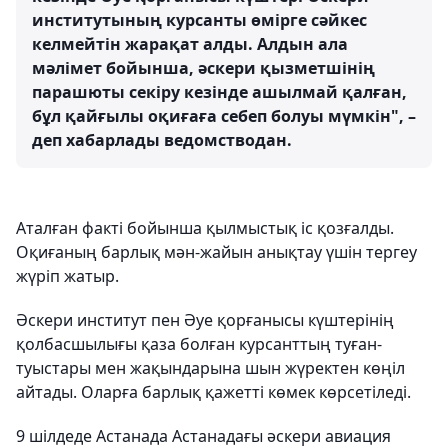
институтының курсанты өмірге сәйкес
келмейтін жарақат алды. Алдын ала
мәлімет бойынша, әскери қызметшінің
парашюты секіру кезінде ашылмай қалған,
бұл қайғылы оқиғаға себеп болуы мүмкін", –
деп хабарлады ведомстводан.
Аталған факті бойынша қылмыстық іс қозғалды.
Оқиғаның барлық мән-жайын анықтау үшін тергеу
жүріп жатыр.
Әскери институт пен Әуе қорғанысы күштерінің
қолбасшылығы қаза болған курсанттың туған-
туыстары мен жақындарына шын жүректен көңіл
айтады. Оларға барлық қажетті көмек көрсетіледі.
9 шілдеде Астанада Астанадағы әскери авиация