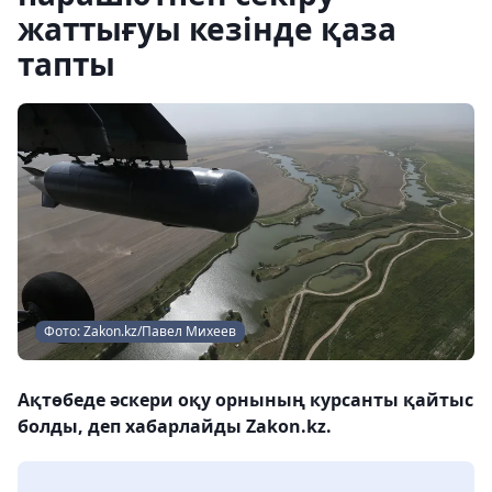
жаттығуы кезінде қаза
тапты
Фото: Zakon.kz/Павел Михеев
Ақтөбеде әскери оқу орнының курсанты қайтыс
болды, деп хабарлайды Zakon.kz.