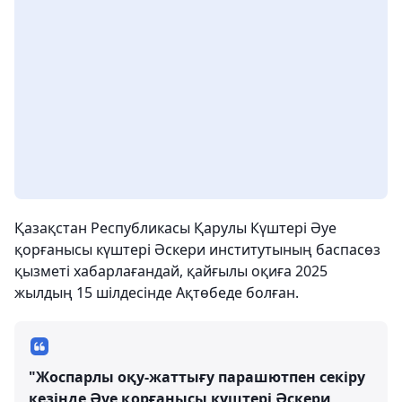
Қазақстан Республикасы Қарулы Күштері Әуе
қорғанысы күштері Әскери институтының баспасөз
қызметі хабарлағандай, қайғылы оқиға 2025
жылдың 15 шілдесінде Ақтөбеде болған.
"Жоспарлы оқу-жаттығу парашютпен секіру
кезінде Әуе қорғанысы күштері Әскери