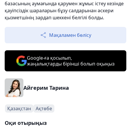
базасының аумағында қарумен жұмыс істеу кезінде
қауіпсіздік шараларын бұзу салдарынан әскери
қызметшінің зардап шеккені белгілі болды.
Мақаламен бөлісу
Google-ға қосылып,
жаңалықтарды бірінші болып оқыңыз
Айгерим Тарина
Қазақстан
Ақтөбе
Оқи отырыңыз