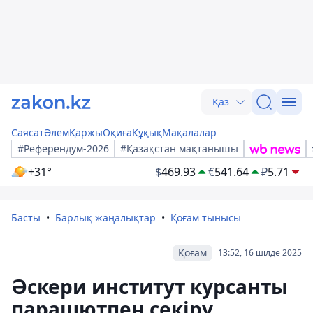
Қаз
Саясат
Әлем
Қаржы
Оқиға
Құқық
Мақалалар
#Референдум-2026
#Қазақстан мақтанышы
+31°
$
469.93
€
541.64
₽
5.71
Басты
Барлық жаңалықтар
Қоғам тынысы
Қоғам
13:52, 16 шілде 2025
Әскери институт курсанты
парашютпен секіру