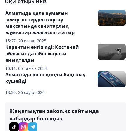
Оқи отырыңыз
Алматыда қала аумағын
кеміргіштерден қорғау
мақсатында санитарлық
жұмыстар жалғасып жатыр
15:27, 20 қазан 2025
Карантин енгізілді: Қостанай
облысында сібір жарасы
анықталды
10:11, 05 тамыз 2024
Алматыда көші-қонды бақылау
күшейді
18:30, 26 сәуір 2024
Жаңалықтан zakon.kz сайтында
хабардар болыңыз: