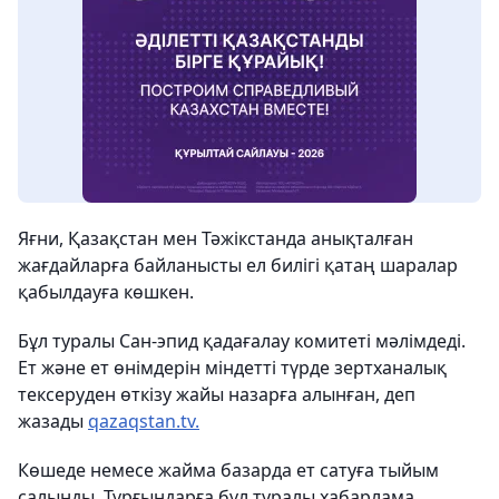
Яғни, Қазақстан мен Тәжікстанда анықталған
жағдайларға байланысты ел билігі қатаң шаралар
қабылдауға көшкен.
Бұл туралы Сан-эпид қадағалау комитеті мәлімдеді.
Ет және ет өнімдерін міндетті түрде зертханалық
тексеруден өткізу жайы назарға алынған, деп
жазады
qazaqstan.tv.
Көшеде немесе жайма базарда ет сатуға тыйым
салынды. Тұрғындарға бұл туралы хабарлама