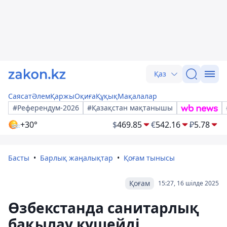
Қаз
Саясат
Әлем
Қаржы
Оқиға
Құқық
Мақалалар
#Референдум-2026
#Қазақстан мақтанышы
+30°
$
469.85
€
542.16
₽
5.78
Басты
Барлық жаңалықтар
Қоғам тынысы
Қоғам
15:27, 16 шілде 2025
Өзбекстанда санитарлық
бақылау күшейді