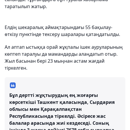
таратылып жатыр.
Елдің шекаралық аймақтарындағы 55 бақылау-
өткізу пунктінде тексеру шаралары қатаңдатылды.
Ал аптап ыстыққа орай жұқпалы ішек ауруларының
көптеп таралуы да мамандарды алаңдатып отыр.
Жыл басынан бері 23 мыңнан астам жағдай
тіркелген.
Бұл дертті жұқтырудың ең жоғарғы
көрсеткіші Ташкент қаласында, Сырдария
облысы мен Қарақалпақстан
Республикасында тіркелді. Әсіресе жас
балалар арасында жиі кездеседі. Соның