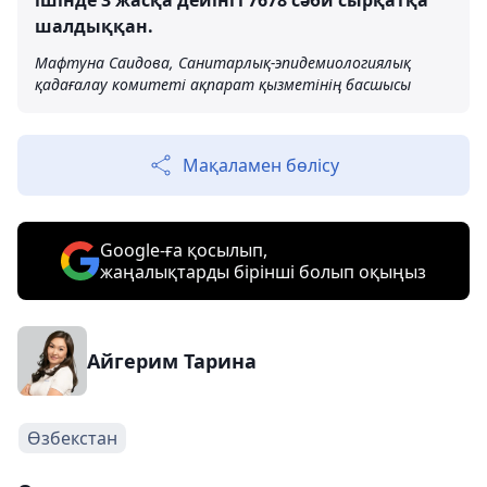
ішінде 3 жасқа дейінгі 7678 сәби сырқатқа
шалдыққан.
Мафтуна Саидова, Санитарлық-эпидемиологиялық
қадағалау комитеті ақпарат қызметінің басшысы
Мақаламен бөлісу
Google-ға қосылып,
жаңалықтарды бірінші болып оқыңыз
Айгерим Тарина
Өзбекстан