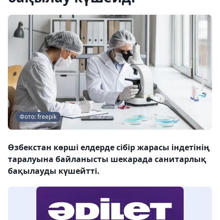
Фото: freepik
Өзбекстан көрші елдерде сібір жарасы індетінің
таралуына байланысты шекарада санитарлық
бақылауды күшейтті.