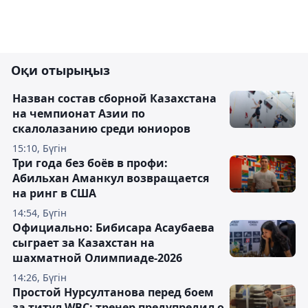
Оқи отырыңыз
Назван состав сборной Казахстана
на чемпионат Азии по
скалолазанию среди юниоров
15:10, Бүгін
Три года без боёв в профи:
Абильхан Аманкул возвращается
на ринг в США
14:54, Бүгін
Официально: Бибисара Асаубаева
сыграет за Казахстан на
шахматной Олимпиаде-2026
14:26, Бүгін
Простой Нурсултанова перед боем
за титул WBC: тренер предупредил о