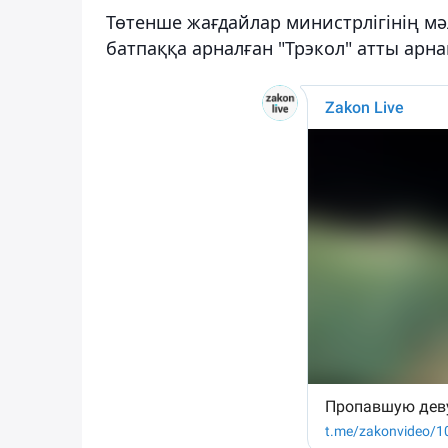
Төтенше жағдайлар министрлігінің м
батпаққа арналған "Трэкол" атты арн