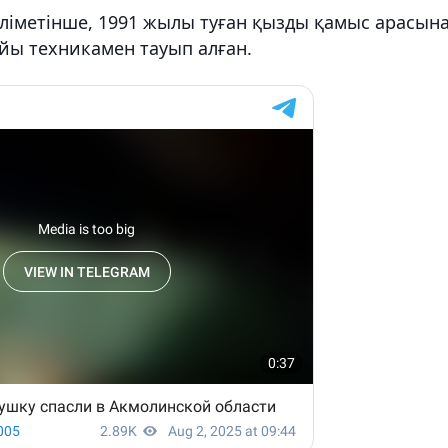
әліметінше, 1991 жылы туған қызды қамыс арасын
айы техникамен тауып алған.