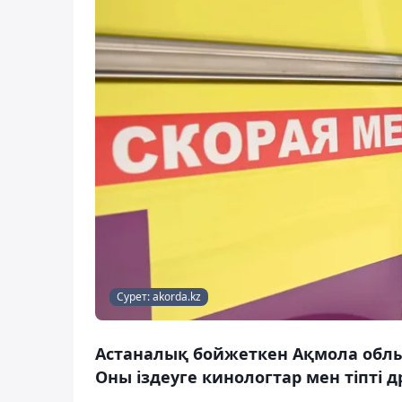
Сурет: akorda.kz
Астаналық бойжеткен Ақмола облы
Оны іздеуге кинологтар мен тіпті 