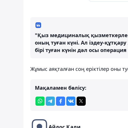
"Қыз медициналық қызметкерлерг
оның туған күні. Ал іздеу-құтқ
бірі туған күнін дәл осы операция
Жұмыс аяқталған соң еріктілер оны т
Мақаламен бөлісу:
Айдос Қали