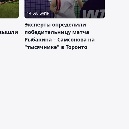
14:59, Бүгін
Эксперты определили
 вышли
победительницу матча
Рыбакина – Самсонова на
"тысячнике" в Торонто