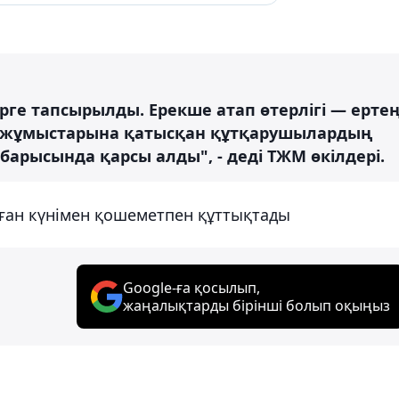
е тапсырылды. Ерекше атап өтерлігі — ерте
ару жұмыстарына қатысқан құтқарушылардың
 барысында қарсы алды", - деді ТЖМ өкілдері.
уған күнімен қошеметпен құттықтады
Google-ға қосылып,
жаңалықтарды бірінші болып оқыңыз