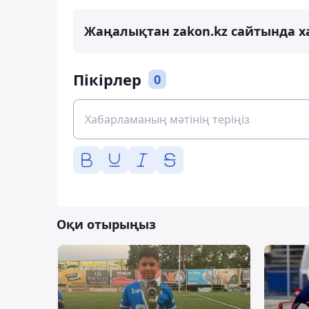
Жаңалықтан zakon.kz сайтында х
Пікірлер
0
Оқи отырыңыз