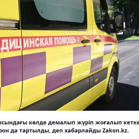
сындағы көлде демалып жүріп жоғалып кетке
дрон да тартылды, деп хабарлайды Zakon.kz.