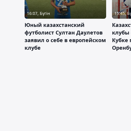
16:07, Бүгін
15:45, Б
Юный казахстанский
Казах
футболист Султан Даулетов
клубы 
заявил о себе в европейском
Кубке 
клубе
Оренбу