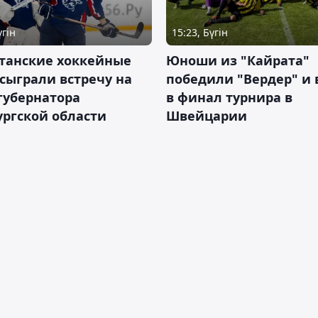
үгін
15:23, Бүгін
станские хоккейные
Юноши из "Кайрата"
сыграли встречу на
победили "Вердер" и
губернатора
в финал турнира в
ргской области
Швейцарии