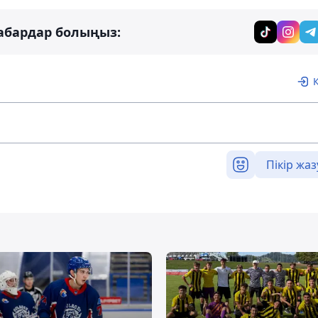
абардар болыңыз:
Пікір жаз