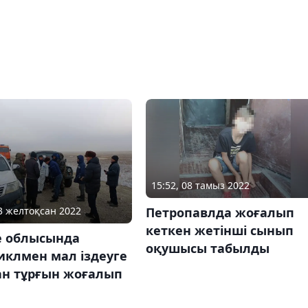
15:52, 08 тамыз 2022
23 желтоқсан 2022
Петропавлда жоғалып
кеткен жетінші сынып
е облысында
оқушысы табылды
иклмен мал іздеуге
н тұрғын жоғалып