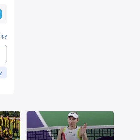
Кіру
у