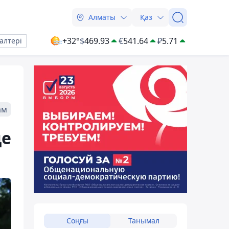
Алматы
Қаз
+32°
$
469.93
€
541.64
₽
5.71
алтері
ам
де
Соңғы
Танымал