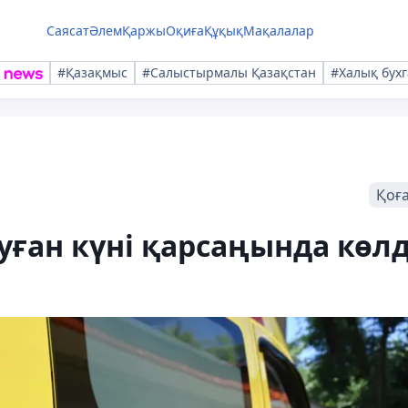
Саясат
Әлем
Қаржы
Оқиға
Құқық
Мақалалар
#Қазақмыс
#Салыстырмалы Қазақстан
#Халық бухг
Қоғ
уған күні қарсаңында көл