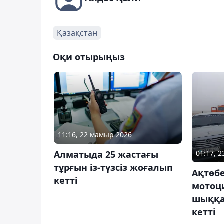
Қазақстан
Оқи отырыңыз
11:16, 22 мамыр 2026
Алматыда 25 жастағы
01:17, 
тұрғын із-түзсіз жоғалып
Ақтөб
кетті
мотоц
шыққа
кетті