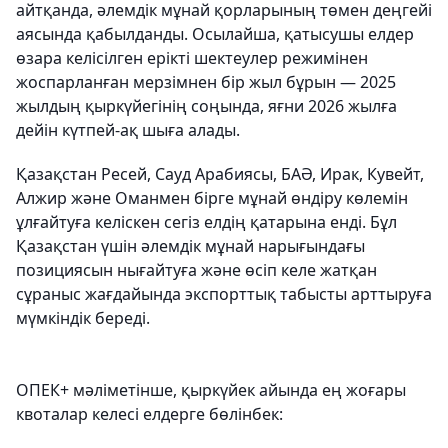
айтқанда, әлемдік мұнай қорларының төмен деңгейі
аясында қабылданды. Осылайша, қатысушы елдер
өзара келісілген ерікті шектеулер режимінен
жоспарланған мерзімнен бір жыл бұрын — 2025
жылдың қыркүйегінің соңында, яғни 2026 жылға
дейін күтпей-ақ шыға алады.
Қазақстан Ресей, Сауд Арабиясы, БАӘ, Ирак, Кувейт,
Алжир және Оманмен бірге мұнай өндіру көлемін
ұлғайтуға келіскен сегіз елдің қатарына енді. Бұл
Қазақстан үшін әлемдік мұнай нарығындағы
позициясын нығайтуға және өсіп келе жатқан
сұраныс жағдайында экспорттық табысты арттыруға
мүмкіндік береді.
ОПЕК+ мәліметінше, қыркүйек айында ең жоғары
квоталар келесі елдерге бөлінбек: