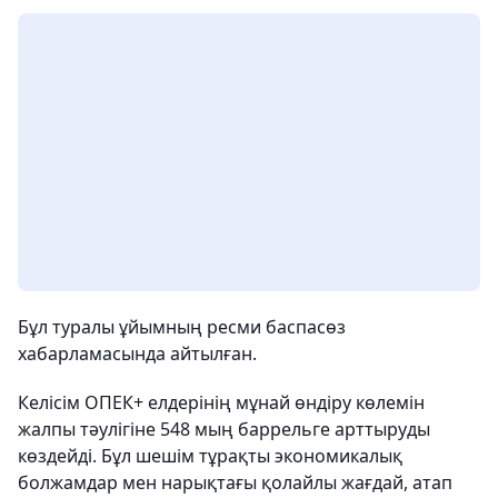
Бұл туралы ұйымның ресми баспасөз
хабарламасында айтылған.
Келісім ОПЕК+ елдерінің мұнай өндіру көлемін
жалпы тәулігіне 548 мың баррельге арттыруды
көздейді. Бұл шешім тұрақты экономикалық
болжамдар мен нарықтағы қолайлы жағдай, атап