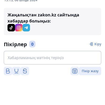
Жаңалықтан zakon.kz сайтында
хабардар болыңыз:
Пікірлер
0
Кіру
Пікір жазу