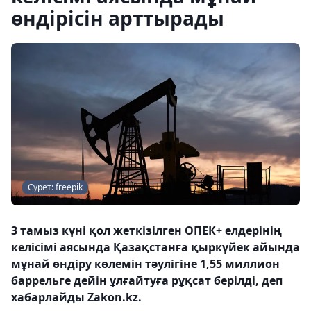
өндірісін арттырады
Сурет: freepik
3 тамыз күні қол жеткізілген ОПЕК+ елдерінің
келісімі аясында Қазақстанға қыркүйек айында
мұнай өндіру көлемін тәулігіне 1,55 миллион
баррельге дейін ұлғайтуға рұқсат берілді, деп
хабарлайды Zakon.kz.