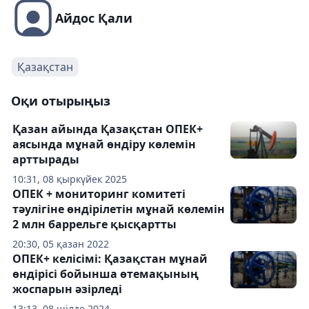
Айдос Қали
Қазақстан
Оқи отырыңыз
Қазан айында Қазақстан ОПЕК+
аясында мұнай өндіру көлемін
арттырады
10:31, 08 қыркүйек 2025
ОПЕК + мониторинг комитеті
тәулігіне өндірілетін мұнай көлемін
2 млн баррельге қысқартты
20:30, 05 қазан 2022
ОПЕК+ келісімі: Қазақстан мұнай
өндірісі бойынша өтемақының
жоспарын әзірледі
13:13, 08 шілде 2024