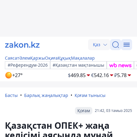
Қаз
Саясат
Әлем
Қаржы
Оқиға
Құқық
Мақалалар
#Референдум-2026
#Қазақстан мақтанышы
+27°
$
469.85
€
542.16
₽
5.78
Басты
Барлық жаңалықтар
Қоғам тынысы
Қоғам
21:42, 03 тамыз 2025
Қазақстан ОПЕК+ жаңа
келісімі аясында мұнай