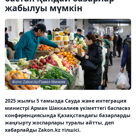
жабылуы мүмкін
Фото: Zakon.kz/Павел Михеев
2025 жылғы 5 тамызда Сауда және интеграция
министрі Арман Шаккалиев үкіметтегі баспасөз
конференциясында Қазақстандағы базарларды
жаңғырту жоспарлары туралы айтты, деп
хабарлайды Zakon.kz тілшісі.