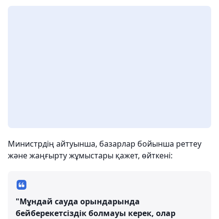
Министрдің айтуынша, базарлар бойынша реттеу
және жаңғырту жұмыстары қажет, өйткені:
"Мұндай сауда орындарында
бейберекетсіздік болмауы керек, олар