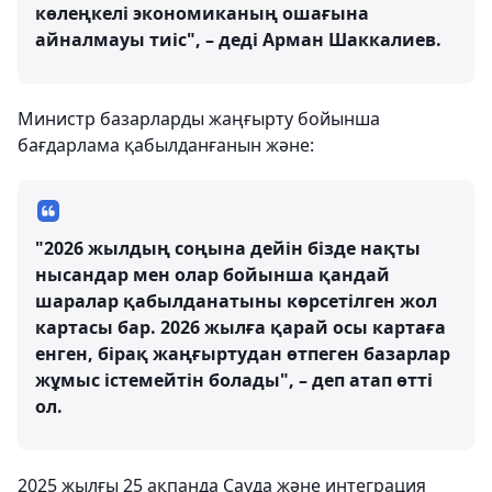
көлеңкелі экономиканың ошағына
айналмауы тиіс", – деді Арман Шаккалиев.
Министр базарларды жаңғырту бойынша
бағдарлама қабылданғанын және:
"2026 жылдың соңына дейін бізде нақты
нысандар мен олар бойынша қандай
шаралар қабылданатыны көрсетілген жол
картасы бар. 2026 жылға қарай осы картаға
енген, бірақ жаңғыртудан өтпеген базарлар
жұмыс істемейтін болады", – деп атап өтті
ол.
2025 жылғы 25 ақпанда Сауда және интеграция