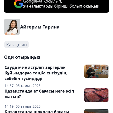
Google-ға қосылып,
жаңалықтарды бірінші болып оқыңыз
Айгерим Тарина
Қазақстан
Оқи отырыңыз
Сауда министрлігі зергерлік
бұйымдарға таңба енгізудің
себебін түсіндірді
14:57, 05 тамыз 2025
Қазақстанда ет бағасы неге өсіп
жатыр?
14:19, 05 тамыз 2025
Қазақстанда шоколад бағасы