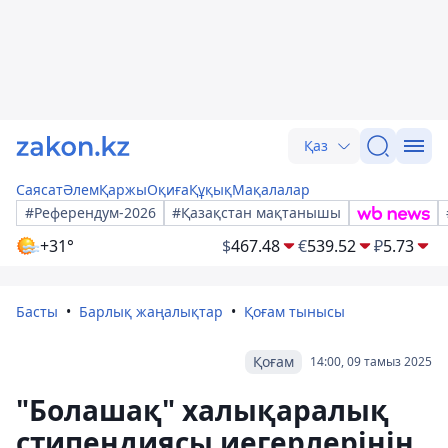
Қаз
Саясат
Әлем
Қаржы
Оқиға
Құқық
Мақалалар
#Референдум-2026
#Қазақстан мақтанышы
+31°
$
467.48
€
539.52
₽
5.73
Басты
Барлық жаңалықтар
Қоғам тынысы
Қоғам
14:00, 09 тамыз 2025
"Болашақ" халықаралық
стипендиясы иегерлерінің