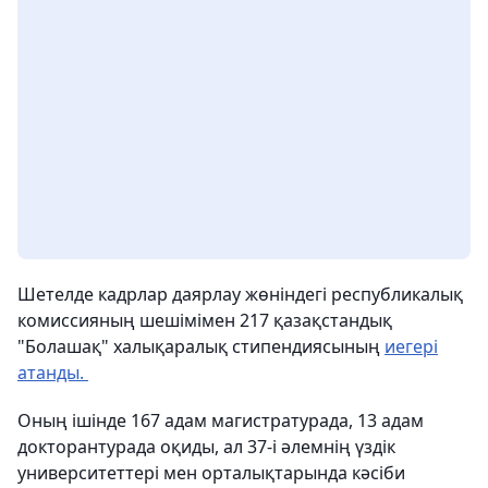
Шетелде кадрлар даярлау жөніндегі республикалық
комиссияның шешімімен 217 қазақстандық
"Болашақ" халықаралық стипендиясының
иегері
атанды.
Оның ішінде 167 адам магистратурада, 13 адам
докторантурада оқиды, ал 37-і әлемнің үздік
университеттері мен орталықтарында кәсіби