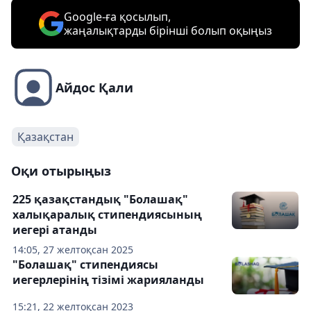
Google-ға қосылып,
жаңалықтарды бірінші болып оқыңыз
Айдос Қали
Қазақстан
Оқи отырыңыз
225 қазақстандық "Болашақ"
халықаралық стипендиясының
иегері атанды
14:05, 27 желтоқсан 2025
"Болашақ" стипендиясы
иегерлерінің тізімі жарияланды
15:21, 22 желтоқсан 2023