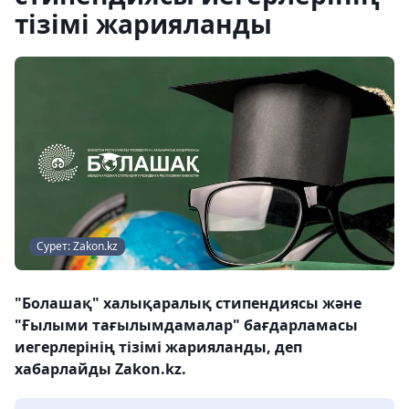
тізімі жарияланды
Сурет: Zakon.kz
"Болашақ" халықаралық стипендиясы және
"Ғылыми тағылымдамалар" бағдарламасы
иегерлерінің тізімі жарияланды, деп
хабарлайды Zakon.kz.