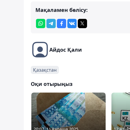
Мақаламен бөлісу:
Айдос Қали
Қазақстан
Оқи отырыңыз
20:07, 11 қараша 2025
12:43, 