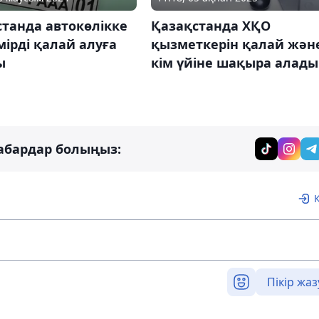
танда автокөлікке
Қазақстанда ХҚО
мірді қалай алуға
қызметкерін қалай жән
ы
кім үйіне шақыра алады
абардар болыңыз:
Пікір жаз