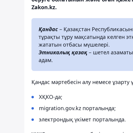
Zakon.kz.
Қандас
– Қазақстан Республикасын
тұрақты тұру мақсатында келген э
жататын отбасы мүшелері.
Этникалық қазақ
– шетел азаматы
адам.
Қандас мәртебесін алу немесе ұзарту 
ХҚКО-да;
migration.gov.kz порталында;
электрондық үкімет порталында.