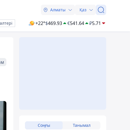
Алматы
Қаз
+22°
$
469.93
€
541.64
₽
5.71
алтері
ам
Соңғы
Танымал