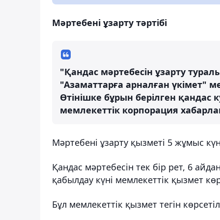
Мәртебені ұзарту тәртібі
"Қандас мәртебесін ұзарту туралы
"Азаматтарға арналған үкімет" м
Өтінішке бұрын берілген қандас ку
мемлекеттік корпорация хабарл
Мәртебені ұзарту қызметі 5 жұмыс күні
Қандас мәртебесін тек бір рет, 6 айд
қабылдау күні мемлекеттік қызмет көр
Бұл мемлекеттік қызмет тегін көрсетіл