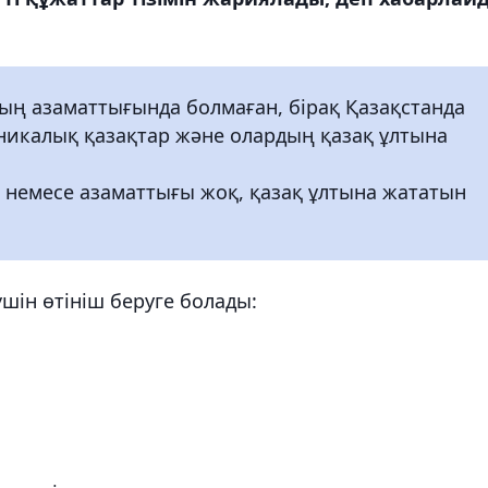
ың азаматтығында болмаған, бірақ Қазақстанда
тникалық қазақтар және олардың қазақ ұлтына
 немесе азаматтығы жоқ, қазақ ұлтына жататын
үшін өтініш беруге болады: