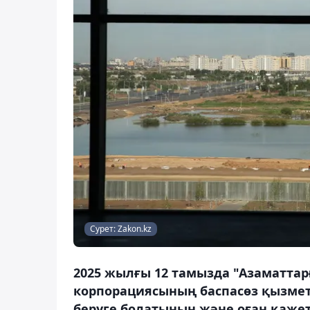
Сурет: Zakon.kz
2025 жылғы 12 тамызда "Азаматтар
корпорациясының баспасөз қызметі
беруге болатынын және оған қажет