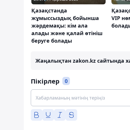
Қазақстанда
Қазақс
жұмыссыздық бойынша
VIP нө
жәрдемақы: кім ала
болад
алады және қалай өтініш
беруге болады
Жаңалықтан zakon.kz сайтында х
Пікірлер
0