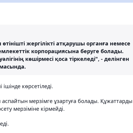
 өтінішті жергілікті атқарушы органға немесе
емлекеттік корпорациясына беруге болады.
әлігінің көшірмесі қоса тіркеледі", - делінген
амасында.
 ішінде көрсетіледі.
ан аспайтын мерзімге ұзартуға болады. Құжаттарды
сету мерзіміне кірмейді.
еді.