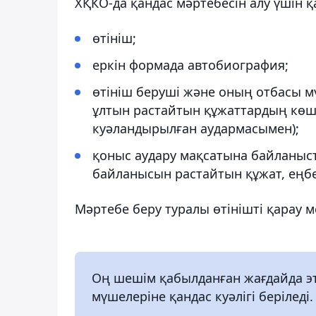
ХҚКО-да қандас мәртебесін алу үшін қ
өтініш;
еркін формада автобиография;
өтініш беруші және оның отбасы м
ұлтын растайтын құжаттардың көші
куәландырылған аудармасымен);
қоныс аудару мақсатына байланыст
байланысын растайтын құжат, еңбе
Мәртебе беру туралы өтінішті қарау ме
Оң шешім қабылданған жағдайда э
мүшелеріне қандас куәлігі берілед