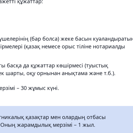
ажетті құжаттар:
үшелерінің (бар болса) жеке басын куәландыратын
рмелері (қазақ немесе орыс тіліне нотариалды
ы басқа да құжаттар көшірмесі (туыстық
к шарты, оқу орнынан анықтама және т.б.).
рзімі – 30 жұмыс күні.
тникалық қазақтар мен олардың отбасы
і. Оның жарамдылық мерзімі – 1 жыл.