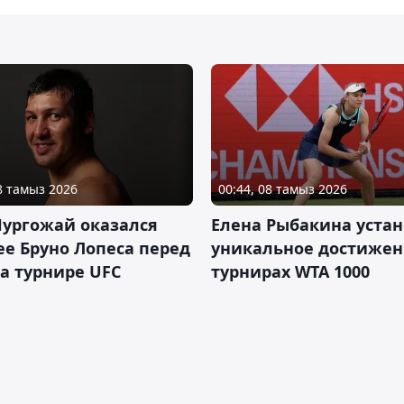
08 тамыз 2026
00:44, 08 тамыз 2026
Нургожай оказался
Елена Рыбакина уста
е Бруно Лопеса перед
уникальное достижен
а турнире UFC
турнирах WTA 1000