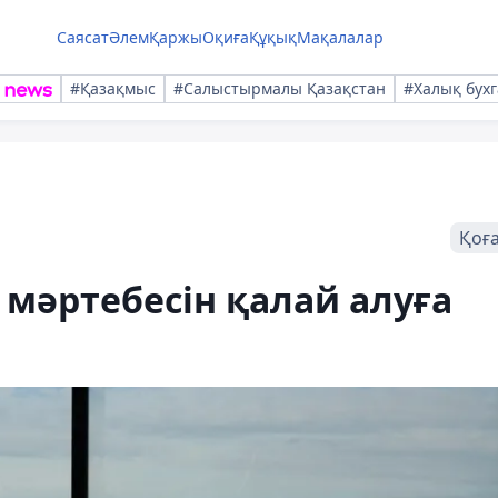
Саясат
Әлем
Қаржы
Оқиға
Құқық
Мақалалар
#Қазақмыс
#Салыстырмалы Қазақстан
#Халық бухг
Қоғ
 мәртебесін қалай алуға