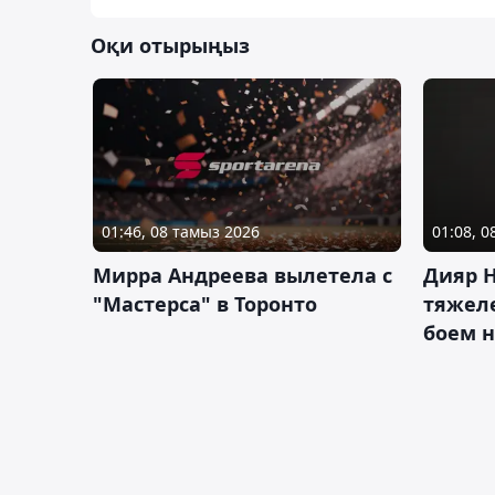
Оқи отырыңыз
01:46, 08 тамыз 2026
01:08, 
Мирра Андреева вылетела с
Дияр 
"Мастерса" в Торонто
тяжеле
боем н