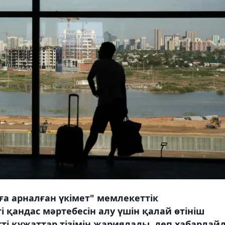
ға арналған үкімет" мемлекеттік
 қандас мәртебесін алу үшін қалай өтініш
ті құжаттар тізімін жариялады, деп хабарлай