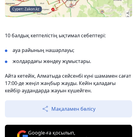
Сурет: Zakon.kz
10 балдық кептелістің ықтимал себептері:
ауа райының нашарлауы;
жолдардағы жөндеу жұмыстары.
Айта кетейік, Алматыда сейсенбі күні шамамен сағат
17:00-де жеңіл жаңбыр жауды. Кейін қаладағы
кейбір аудандарда жауын күшейген.
Мақаламен бөлісу
Google-ға қосылып,