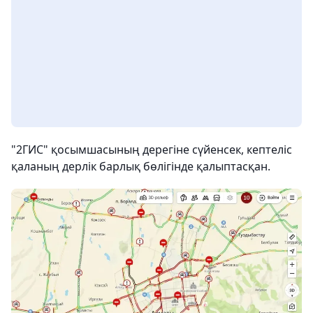
"2ГИС" қосымшасының дерегіне сүйенсек, кептеліс
қаланың дерлік барлық бөлігінде қалыптасқан.