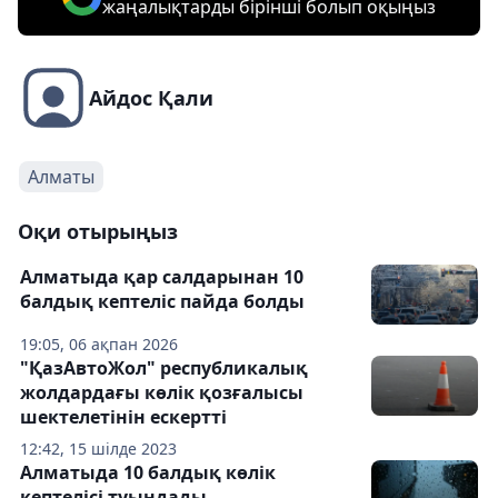
жаңалықтарды бірінші болып оқыңыз
Айдос Қали
Алматы
Оқи отырыңыз
Алматыда қар салдарынан 10
балдық кептеліс пайда болды
19:05, 06 ақпан 2026
"ҚазАвтоЖол" республикалық
жолдардағы көлік қозғалысы
шектелетінін ескертті
12:42, 15 шілде 2023
Алматыда 10 балдық көлік
кептелісі туындады