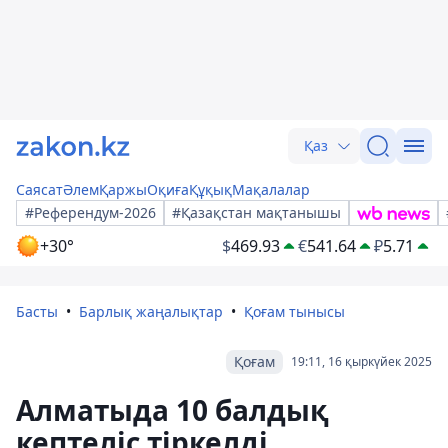
Қаз
Саясат
Әлем
Қаржы
Оқиға
Құқық
Мақалалар
#Референдум-2026
#Қазақстан мақтанышы
+30°
$
469.93
€
541.64
₽
5.71
Басты
Барлық жаңалықтар
Қоғам тынысы
Қоғам
19:11, 16 қыркүйек 2025
Алматыда 10 балдық
кептеліс тіркелді