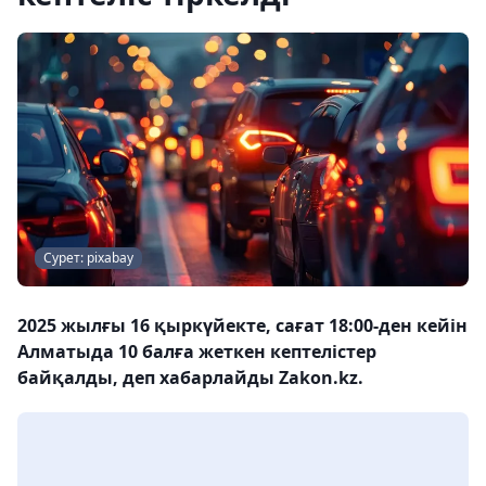
Сурет: pixabay
2025 жылғы 16 қыркүйекте, сағат 18:00-ден кейін
Алматыда 10 балға жеткен кептелістер
байқалды, деп хабарлайды Zakon.kz.