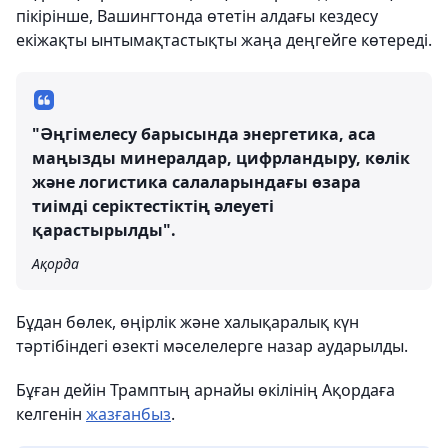
пікірінше, Вашингтонда өтетін алдағы кездесу
екіжақты ынтымақтастықты жаңа деңгейге көтереді.
"Әңгімелесу барысында энергетика, аса
маңызды минералдар, цифрландыру, көлік
және логистика салаларындағы өзара
тиімді серіктестіктің әлеуеті
қарастырылды".
Ақорда
Бұдан бөлек, өңірлік және халықаралық күн
тәртібіндегі өзекті мәселелерге назар аударылды.
Бұған дейін Трамптың арнайы өкілінің Ақордаға
келгенін
жазғанбыз
.