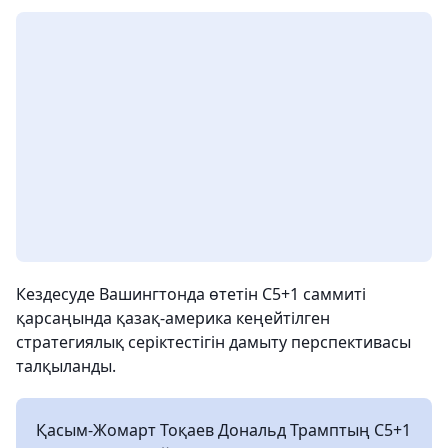
Кездесуде Вашингтонда өтетін С5+1 саммиті
қарсаңында қазақ-америка кеңейтілген
стратегиялық серіктестігін дамыту перспективасы
талқыланды.
Қасым-Жомарт Тоқаев Дональд Трамптың С5+1