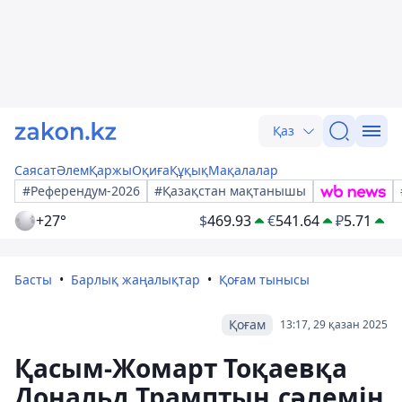
Қаз
Саясат
Әлем
Қаржы
Оқиға
Құқық
Мақалалар
#Референдум-2026
#Қазақстан мақтанышы
+27°
$
469.93
€
541.64
₽
5.71
Басты
Барлық жаңалықтар
Қоғам тынысы
Қоғам
13:17, 29 қазан 2025
Қасым-Жомарт Тоқаевқа
Дональд Трамптың сәлемін