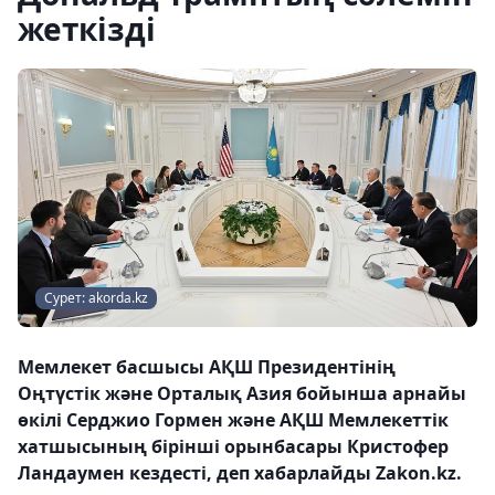
жеткізді
Сурет: akorda.kz
Мемлекет басшысы АҚШ Президентінің
Оңтүстік және Орталық Азия бойынша арнайы
өкілі Серджио Гормен және АҚШ Мемлекеттік
хатшысының бірінші орынбасары Кристофер
Ландаумен кездесті, деп хабарлайды Zakon.kz.