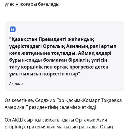
үлесін жоғары бағалады.
"Қазақстан Президенті жаһандық
үдерістердегі Орталық Азияның рөлі артып
келе жатқанына тоқталды. Аймақ елдері
бұрын-соңды болмаған бірліктің үлгісін,
тату көршілік пен ортақ прогреске деген
ұмытылысын көрсетіп отыр".
Ақорда
Өз кезегінде, Серджио Гор Қасым-Жомарт Тоқаевқа
Америка Президентінің сәлемін жеткізді
Ол АҚШ сыртқы саясатындағы Орталық Азия
өңірінің стратегиялық маңызын растады. Оның