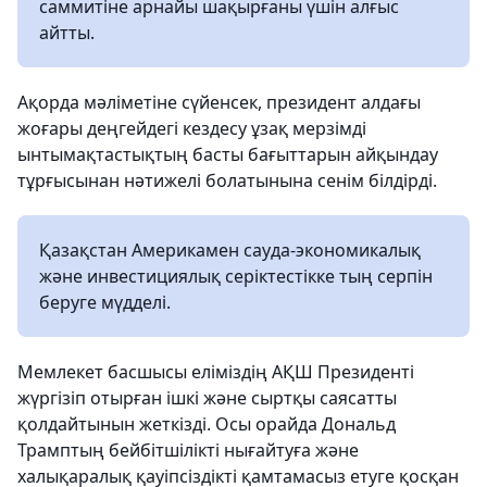
саммитіне арнайы шақырғаны үшін алғыс
айтты.
Ақорда мәліметіне сүйенсек, президент алдағы
жоғары деңгейдегі кездесу ұзақ мерзімді
ынтымақтастықтың басты бағыттарын айқындау
тұрғысынан нәтижелі болатынына сенім білдірді.
Қазақстан Америкамен сауда-экономикалық
және инвестициялық серіктестікке тың серпін
беруге мүдделі.
Мемлекет басшысы еліміздің АҚШ Президенті
жүргізіп отырған ішкі және сыртқы саясатты
қолдайтынын жеткізді. Осы орайда Дональд
Трамптың бейбітшілікті нығайтуға және
халықаралық қауіпсіздікті қамтамасыз етуге қосқан