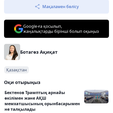
Мақаламен бөлісу
Google-ға қосылып,
жаңалықтарды бірінші болып оқыңыз
Ботагөз Ақиқат
Қазақстан
Оқи отырыңыз
Бектенов Трамптың арнайы
өкілімен және АҚШ
мемхатшысының орынбасарымен
не талқылады