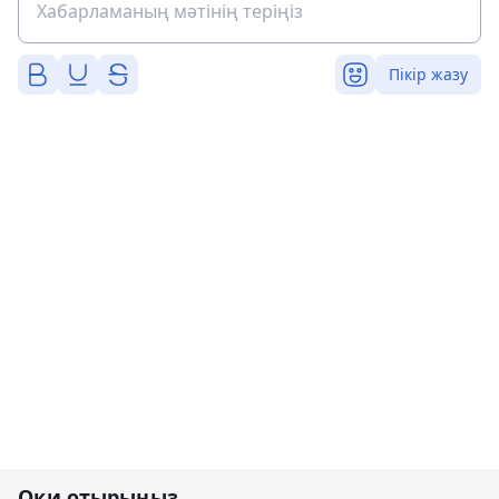
Пікір жазу
Оқи отырыңыз